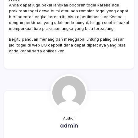
Anda dapat juga pakai langkah bocoran togel karena ada
prakiraan togel dewa bumi atau ada ramalan togel yang dapat
beri bocoran angka karena itu bisa dipertimbanhkan Kembali
dengan perkiraan yang udah anda punyai, hingga soal ini bakal
memperkuat tiap prakiraan angka yang bisa terpasang.
Begitu panduan menang dan menggapai untung paling besar
judi togel di web BO deposit dana dapat dipercaya yang bisa
anda kenali serta aplikasikan.
Author
admin