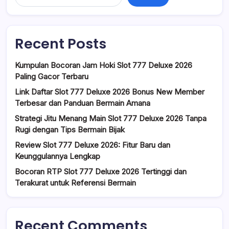
Recent Posts
Kumpulan Bocoran Jam Hoki Slot 777 Deluxe 2026
Paling Gacor Terbaru
Link Daftar Slot 777 Deluxe 2026 Bonus New Member
Terbesar dan Panduan Bermain Amana
Strategi Jitu Menang Main Slot 777 Deluxe 2026 Tanpa
Rugi dengan Tips Bermain Bijak
Review Slot 777 Deluxe 2026: Fitur Baru dan
Keunggulannya Lengkap
Bocoran RTP Slot 777 Deluxe 2026 Tertinggi dan
Terakurat untuk Referensi Bermain
Recent Comments