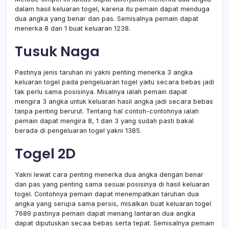
dalam hasil keluaran togel, karena itu pemain dapat menduga
dua angka yang benar dan pas. Semisalnya pemain dapat
menerka 8 dan 1 buat keluaran 1238.
Tusuk Naga
Pastinya jenis taruhan ini yakni penting menerka 3 angka
keluaran togel pada pengeluaran togel yaitu secara bebas jadi
tak perlu sama posisinya. Misalnya ialah pemain dapat
mengira 3 angka untuk keluaran hasil angka jadi secara bebas
tanpa penting berurut. Tentang hal contoh-contohnya ialah
pemain dapat mengira 8, 1 dan 3 yang sudah pasti bakal
berada di pengeluaran togel yakni 1385.
Togel 2D
Yakni lewat cara penting menerka dua angka dengan benar
dan pas yang penting sama sesuai posisinya di hasil keluaran
togel. Contohnya pemain dapat menempatkan taruhan dua
angka yang serupa sama persis, misalkan buat keluaran togel
7689 pastinya pemain dapat menang lantaran dua angka
dapat diputuskan secaa bebas serta tepat. Semisalnya pemain