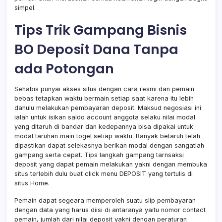
simpel.
Tips Trik Gampang Bisnis
BO Deposit Dana Tanpa
ada Potongan
Sehabis punyai akses situs dengan cara resmi dan pemain
bebas tetapkan waktu bermain setiap saat karena itu lebih
dahulu melakukan pembayaran deposit. Maksud negosiasi ini
ialah untuk isikan saldo account anggota selaku nilai modal
yang ditaruh di bandar dan kedepannya bisa dipakai untuk
modal taruhan main togel setiap waktu. Banyak betaruh telah
dipastikan dapat selekasnya berikan modal dengan sangatlah
gampang serta cepat. Tips langkah gampang tarnsaksi
deposit yang dapat pemain melakukan yakni dengan membuka
situs terlebih dulu buat click menu DEPOSIT yang tertulis di
situs Home.
Pemain dapat segeara memperoleh suatu slip pembayaran
dengan data yang harus diisi di antaranya yaitu nomor contact
pemain, jumlah dari nilai deposit yakni dengan peraturan