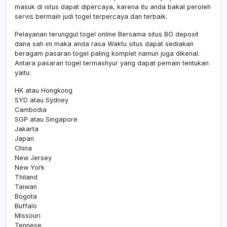
masuk di istus dapat dipercaya, karena itu anda bakal peroleh
servis bermain judi togel terpercaya dan terbaik.
Pelayanan terunggul togel online Bersama situs BO deposit
dana sah ini maka anda rasa Waktu situs dapat sediakan
beragam pasaran togel paling komplet namun juga dikenal.
Antara pasaran togel termashyur yang dapat pemain tentukan
yaitu:
HK atau Hongkong
SYD atau Sydney
Cambodia
SGP atau Singapore
Jakarta
Japan
China
New Jersey
New York
Thiland
Taiwan
Bogota
Buffalo
Missouri
Tennese