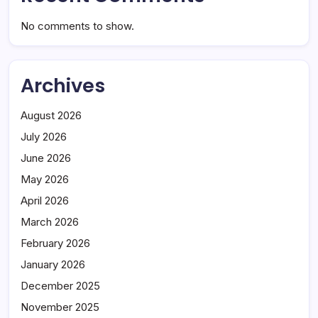
No comments to show.
Archives
August 2026
July 2026
June 2026
May 2026
April 2026
March 2026
February 2026
January 2026
December 2025
November 2025