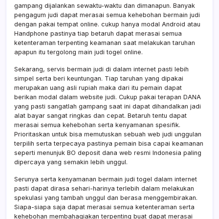
gampang dijalankan sewaktu-waktu dan dimanapun. Banyak
Wakt
Singk
pengagum judi dapat merasai semua kehebohan bermain judi
Perm
dengan pakai tempat online. cukup hanya modal Android atau
Judi
Handphone pastinya tiap betaruh dapat merasai semua
Toge
ketenteraman terpenting keamanan saat melakukan taruhan
BO
apapun itu tergolong main judi togel online.
Depo
Dana
Sekarang, servis bermain judi di dalam internet pasti lebih
Kand
simpel serta beri keuntungan. Tiap taruhan yang dipakai
merupakan uang asli rupiah maka dari itu pemain dapat
berikan modal dalam website judi. Cukup pakai terapan DANA
yang pasti sangatlah gampang saat ini dapat dihandalkan jadi
alat bayar sangat ringkas dan cepat. Betaruh tentu dapat
merasai semua kehebohan serta kenyamanan spesifik.
Prioritaskan untuk bisa memutuskan sebuah web judi unggulan
terpilih serta terpecaya pastinya pemain bisa capai keamanan
seperti menunjuk BO deposit dana web resmi Indonesia paling
dipercaya yang semakin lebih unggul.
Serunya serta kenyamanan bermain judi togel dalam internet
pasti dapat dirasa sehari-harinya terlebih dalam melakukan
spekulasi yang tambah unggul dan berasa menggembirakan.
Siapa-siapa saja dapat merasai semua ketenteraman serta
kehebohan membahagiakan terpenting buat dapat merasai