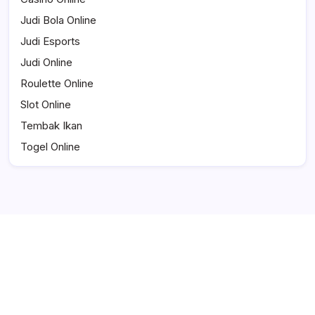
Judi Bola Online
Judi Esports
Judi Online
Roulette Online
Slot Online
Tembak Ikan
Togel Online