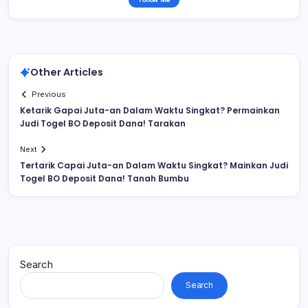
Other Articles
Previous
Ketarik Gapai Juta-an Dalam Waktu Singkat? Permainkan
Judi Togel BO Deposit Dana! Tarakan
Next
Tertarik Capai Juta-an Dalam Waktu Singkat? Mainkan Judi
Togel BO Deposit Dana! Tanah Bumbu
Search
Search