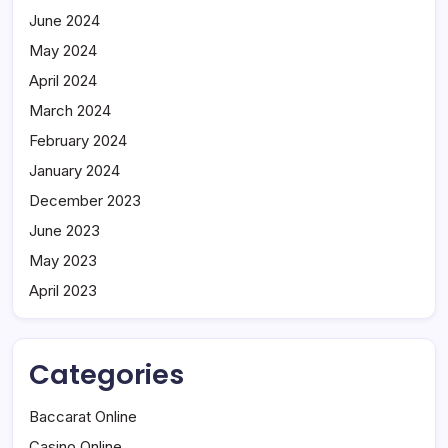
June 2024
May 2024
April 2024
March 2024
February 2024
January 2024
December 2023
June 2023
May 2023
April 2023
Categories
Baccarat Online
Casino Online