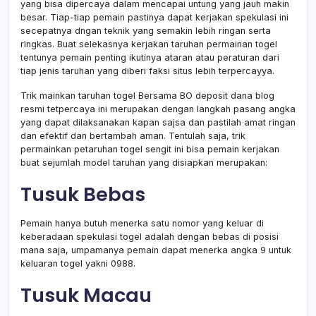
yang bisa dipercaya dalam mencapai untung yang jauh makin
besar. Tiap-tiap pemain pastinya dapat kerjakan spekulasi ini
secepatnya dngan teknik yang semakin lebih ringan serta
ringkas. Buat selekasnya kerjakan taruhan permainan togel
tentunya pemain penting ikutinya ataran atau peraturan dari
tiap jenis taruhan yang diberi faksi situs lebih terpercayya.
Trik mainkan taruhan togel Bersama BO deposit dana blog
resmi tetpercaya ini merupakan dengan langkah pasang angka
yang dapat dilaksanakan kapan sajsa dan pastilah amat ringan
dan efektif dan bertambah aman. Tentulah saja, trik
permainkan petaruhan togel sengit ini bisa pemain kerjakan
buat sejumlah model taruhan yang disiapkan merupakan:
Tusuk Bebas
Pemain hanya butuh menerka satu nomor yang keluar di
keberadaan spekulasi togel adalah dengan bebas di posisi
mana saja, umpamanya pemain dapat menerka angka 9 untuk
keluaran togel yakni 0988.
Tusuk Macau