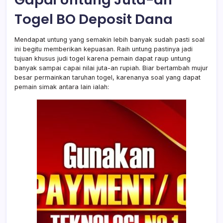
Togel BO Deposit Dana
Mendapat untung yang semakin lebih banyak sudah pasti soal
ini begitu memberikan kepuasan. Raih untung pastinya jadi
tujuan khusus judi togel karena pemain dapat raup untung
banyak sampai capai nilai juta-an rupiah. Biar bertambah mujur
besar permainkan taruhan togel, karenanya soal yang dapat
pemain simak antara lain ialah: