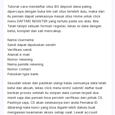
Tutorial cara mendaftar situs BO deposit dana paling
dipercaya dengan buka link sah situs terlebih dulu, maka dari
itu pemain dapat selekasnya masuk situs Home untuk click
menu DAFTAR/ REGISTER yang tertulis pada sisi atas. Bila
Telah tampil sebuah formulir register, lekas isi data dengan
betul, komplet dan sah mencakup:
Nama Username
Sandi dapat diputuskan sendiri
Verifikasi sandi
Alamat e-mail
Nomor rekening
Nama pemilik rekening
Nomor contact
Putuskan type bank.
Sesudah isikan dan pastikan ulangi kalau semuanya data telah
betul dan absah, lekas click menu kirim/ submit/ daftar buat
berikan proses setelah itu simpan data cuman terjadi dua
menit saja dan pemain bisa peroleh verifikasi dari piihak CS.
Pastinya saja, CS akan selekasnya beri anda Pemakai ID
dibarengi kata kunci yang bisa diganti lebih dahulu buat
mengawasi keamanan akses setiap saat. Lewat account