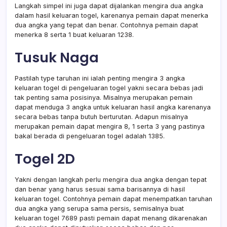
Langkah simpel ini juga dapat dijalankan mengira dua angka
dalam hasil keluaran togel, karenanya pemain dapat menerka
dua angka yang tepat dan benar. Contohnya pemain dapat
menerka 8 serta 1 buat keluaran 1238.
Tusuk Naga
Pastilah type taruhan ini ialah penting mengira 3 angka
keluaran togel di pengeluaran togel yakni secara bebas jadi
tak penting sama posisinya. Misalnya merupakan pemain
dapat menduga 3 angka untuk keluaran hasil angka karenanya
secara bebas tanpa butuh berturutan. Adapun misalnya
merupakan pemain dapat mengira 8, 1 serta 3 yang pastinya
bakal berada di pengeluaran togel adalah 1385.
Togel 2D
Yakni dengan langkah perlu mengira dua angka dengan tepat
dan benar yang harus sesuai sama barisannya di hasil
keluaran togel. Contohnya pemain dapat menempatkan taruhan
dua angka yang serupa sama persis, semisalnya buat
keluaran togel 7689 pasti pemain dapat menang dikarenakan