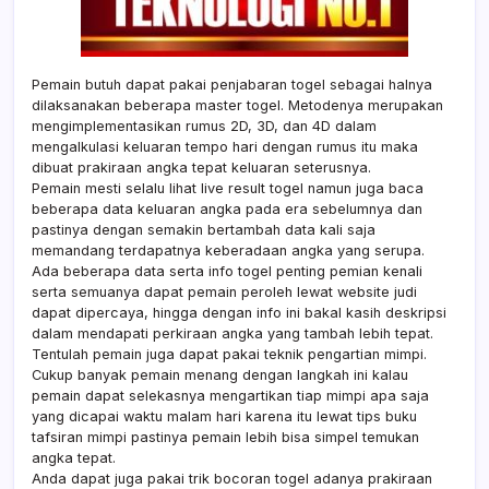
Pemain butuh dapat pakai penjabaran togel sebagai halnya
dilaksanakan beberapa master togel. Metodenya merupakan
mengimplementasikan rumus 2D, 3D, dan 4D dalam
mengalkulasi keluaran tempo hari dengan rumus itu maka
dibuat prakiraan angka tepat keluaran seterusnya.
Pemain mesti selalu lihat live result togel namun juga baca
beberapa data keluaran angka pada era sebelumnya dan
pastinya dengan semakin bertambah data kali saja
memandang terdapatnya keberadaan angka yang serupa.
Ada beberapa data serta info togel penting pemian kenali
serta semuanya dapat pemain peroleh lewat website judi
dapat dipercaya, hingga dengan info ini bakal kasih deskripsi
dalam mendapati perkiraan angka yang tambah lebih tepat.
Tentulah pemain juga dapat pakai teknik pengartian mimpi.
Cukup banyak pemain menang dengan langkah ini kalau
pemain dapat selekasnya mengartikan tiap mimpi apa saja
yang dicapai waktu malam hari karena itu lewat tips buku
tafsiran mimpi pastinya pemain lebih bisa simpel temukan
angka tepat.
Anda dapat juga pakai trik bocoran togel adanya prakiraan