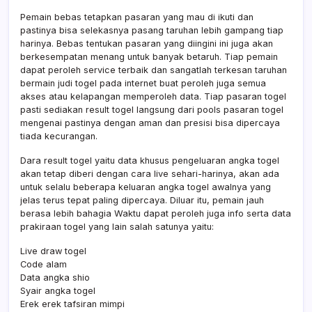
Pemain bebas tetapkan pasaran yang mau di ikuti dan
pastinya bisa selekasnya pasang taruhan lebih gampang tiap
harinya. Bebas tentukan pasaran yang diingini ini juga akan
berkesempatan menang untuk banyak betaruh. Tiap pemain
dapat peroleh service terbaik dan sangatlah terkesan taruhan
bermain judi togel pada internet buat peroleh juga semua
akses atau kelapangan memperoleh data. Tiap pasaran togel
pasti sediakan result togel langsung dari pools pasaran togel
mengenai pastinya dengan aman dan presisi bisa dipercaya
tiada kecurangan.
Dara result togel yaitu data khusus pengeluaran angka togel
akan tetap diberi dengan cara live sehari-harinya, akan ada
untuk selalu beberapa keluaran angka togel awalnya yang
jelas terus tepat paling dipercaya. Diluar itu, pemain jauh
berasa lebih bahagia Waktu dapat peroleh juga info serta data
prakiraan togel yang lain salah satunya yaitu:
Live draw togel
Code alam
Data angka shio
Syair angka togel
Erek erek tafsiran mimpi