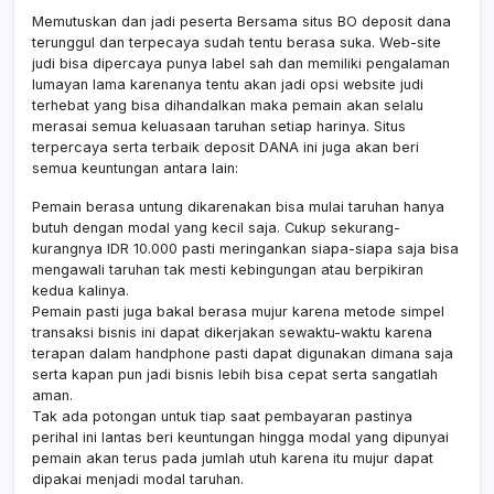
Memutuskan dan jadi peserta Bersama situs BO deposit dana
terunggul dan terpecaya sudah tentu berasa suka. Web-site
judi bisa dipercaya punya label sah dan memiliki pengalaman
lumayan lama karenanya tentu akan jadi opsi website judi
terhebat yang bisa dihandalkan maka pemain akan selalu
merasai semua keluasaan taruhan setiap harinya. Situs
terpercaya serta terbaik deposit DANA ini juga akan beri
semua keuntungan antara lain:
Pemain berasa untung dikarenakan bisa mulai taruhan hanya
butuh dengan modal yang kecil saja. Cukup sekurang-
kurangnya IDR 10.000 pasti meringankan siapa-siapa saja bisa
mengawali taruhan tak mesti kebingungan atau berpikiran
kedua kalinya.
Pemain pasti juga bakal berasa mujur karena metode simpel
transaksi bisnis ini dapat dikerjakan sewaktu-waktu karena
terapan dalam handphone pasti dapat digunakan dimana saja
serta kapan pun jadi bisnis lebih bisa cepat serta sangatlah
aman.
Tak ada potongan untuk tiap saat pembayaran pastinya
perihal ini lantas beri keuntungan hingga modal yang dipunyai
pemain akan terus pada jumlah utuh karena itu mujur dapat
dipakai menjadi modal taruhan.