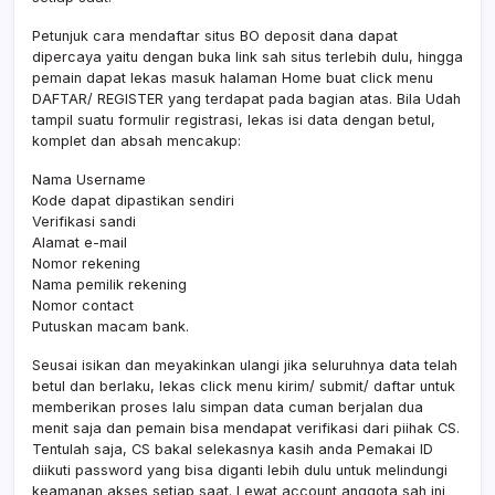
Petunjuk cara mendaftar situs BO deposit dana dapat
dipercaya yaitu dengan buka link sah situs terlebih dulu, hingga
pemain dapat lekas masuk halaman Home buat click menu
DAFTAR/ REGISTER yang terdapat pada bagian atas. Bila Udah
tampil suatu formulir registrasi, lekas isi data dengan betul,
komplet dan absah mencakup:
Nama Username
Kode dapat dipastikan sendiri
Verifikasi sandi
Alamat e-mail
Nomor rekening
Nama pemilik rekening
Nomor contact
Putuskan macam bank.
Seusai isikan dan meyakinkan ulangi jika seluruhnya data telah
betul dan berlaku, lekas click menu kirim/ submit/ daftar untuk
memberikan proses lalu simpan data cuman berjalan dua
menit saja dan pemain bisa mendapat verifikasi dari piihak CS.
Tentulah saja, CS bakal selekasnya kasih anda Pemakai ID
diikuti password yang bisa diganti lebih dulu untuk melindungi
keamanan akses setiap saat. Lewat account anggota sah ini