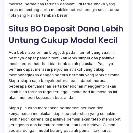
merasai permainan taruhan dahsyat judi terka angka yang
terus menentang serta membikin betaruh pengin selalu coba
hoki yang kian bertambah besar.
Situs BO Deposit Dana Lebih
Untung Cukup Modal Kecil
Ada beberapa pilihan blog judi pada internet yang saat ini
pastinya dapat pemain tentukan lebih simpel dan pastinya
mesti secara hati-hati biar tidak salah putuskan. Pastinya
pemain dapat merasai perjudian atraktif yang cukup
membahagiakan dengan secara bermain yang lebih fleksibel.
Siapa-siapa saja banyak betaruh pasti dapat merasai
beberapa kenyamanan serta kehebohan menggembirakan
untuk bisa taruhan togel terunggul maka dari itu masalah ini
akan memberi kepuasan buat anda.
Siapa pun akan merasakan bermacam serunya dan
kenyamanan melakukan tiap-tiap petaruhan yang semakin
lebih heboh karena itu pastinya pemain akan tetap mendapat
keringanan dan ketenteraman taruhan tiap harinya. Cuman
secara dengan modal kurang pastilah pemain tak harus