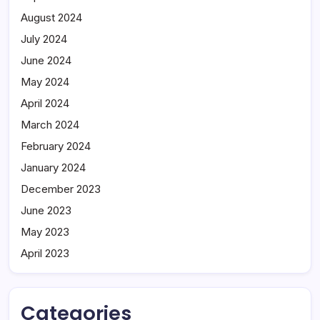
August 2024
July 2024
June 2024
May 2024
April 2024
March 2024
February 2024
January 2024
December 2023
June 2023
May 2023
April 2023
Categories