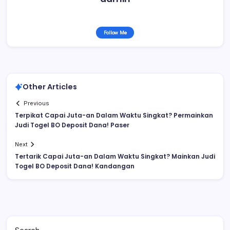
Follow Me
Other Articles
Previous
Terpikat Capai Juta-an Dalam Waktu Singkat? Permainkan
Judi Togel BO Deposit Dana! Paser
Next
Tertarik Capai Juta-an Dalam Waktu Singkat? Mainkan Judi
Togel BO Deposit Dana! Kandangan