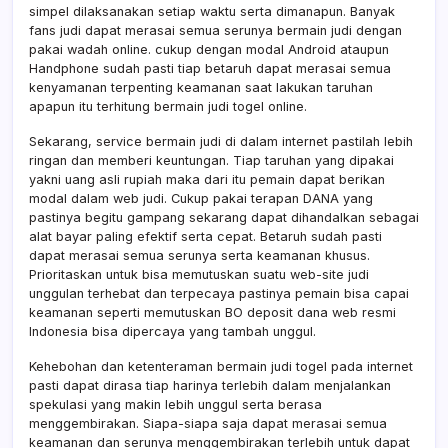
simpel dilaksanakan setiap waktu serta dimanapun. Banyak
Wakt
Singk
fans judi dapat merasai semua serunya bermain judi dengan
Perm
pakai wadah online. cukup dengan modal Android ataupun
Judi
Handphone sudah pasti tiap betaruh dapat merasai semua
Toge
kenyamanan terpenting keamanan saat lakukan taruhan
BO
apapun itu terhitung bermain judi togel online.
Depo
Dana
Sekarang, service bermain judi di dalam internet pastilah lebih
Banj
ringan dan memberi keuntungan. Tiap taruhan yang dipakai
yakni uang asli rupiah maka dari itu pemain dapat berikan
modal dalam web judi. Cukup pakai terapan DANA yang
pastinya begitu gampang sekarang dapat dihandalkan sebagai
alat bayar paling efektif serta cepat. Betaruh sudah pasti
dapat merasai semua serunya serta keamanan khusus.
Prioritaskan untuk bisa memutuskan suatu web-site judi
unggulan terhebat dan terpecaya pastinya pemain bisa capai
keamanan seperti memutuskan BO deposit dana web resmi
Indonesia bisa dipercaya yang tambah unggul.
Kehebohan dan ketenteraman bermain judi togel pada internet
pasti dapat dirasa tiap harinya terlebih dalam menjalankan
spekulasi yang makin lebih unggul serta berasa
menggembirakan. Siapa-siapa saja dapat merasai semua
keamanan dan serunya menggembirakan terlebih untuk dapat