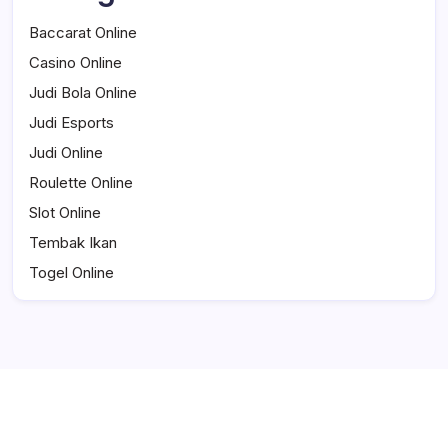
Baccarat Online
Casino Online
Judi Bola Online
Judi Esports
Judi Online
Roulette Online
Slot Online
Tembak Ikan
Togel Online