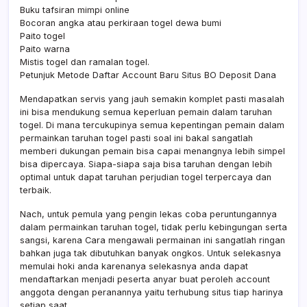
Buku tafsiran mimpi online
Bocoran angka atau perkiraan togel dewa bumi
Paito togel
Paito warna
Mistis togel dan ramalan togel.
Petunjuk Metode Daftar Account Baru Situs BO Deposit Dana
Mendapatkan servis yang jauh semakin komplet pasti masalah
ini bisa mendukung semua keperluan pemain dalam taruhan
togel. Di mana tercukupinya semua kepentingan pemain dalam
permainkan taruhan togel pasti soal ini bakal sangatlah
memberi dukungan pemain bisa capai menangnya lebih simpel
bisa dipercaya. Siapa-siapa saja bisa taruhan dengan lebih
optimal untuk dapat taruhan perjudian togel terpercaya dan
terbaik.
Nach, untuk pemula yang pengin lekas coba peruntungannya
dalam permainkan taruhan togel, tidak perlu kebingungan serta
sangsi, karena Cara mengawali permainan ini sangatlah ringan
bahkan juga tak dibutuhkan banyak ongkos. Untuk selekasnya
memulai hoki anda karenanya selekasnya anda dapat
mendaftarkan menjadi peserta anyar buat peroleh account
anggota dengan peranannya yaitu terhubung situs tiap harinya
setiap saat.