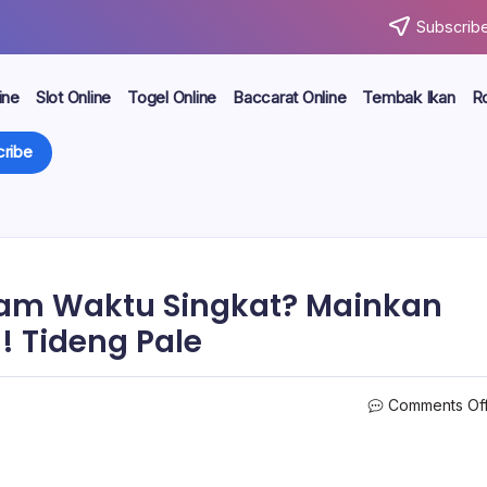
Subscribe
ine
Slot Online
Togel Online
Baccarat Online
Tembak Ikan
Ro
ribe
lam Waktu Singkat? Mainkan
! Tideng Pale
Comments Of