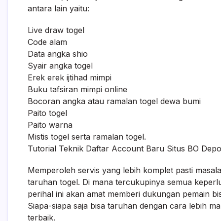
antara lain yaitu:
Live draw togel
Code alam
Data angka shio
Syair angka togel
Erek erek ijtihad mimpi
Buku tafsiran mimpi online
Bocoran angka atau ramalan togel dewa bumi
Paito togel
Paito warna
Mistis togel serta ramalan togel.
Tutorial Teknik Daftar Account Baru Situs BO Depo
Memperoleh servis yang lebih komplet pasti masa
taruhan togel. Di mana tercukupinya semua keperl
perihal ini akan amat memberi dukungan pemain bi
Siapa-siapa saja bisa taruhan dengan cara lebih m
terbaik.