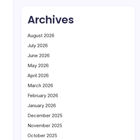
Archives
August 2026
July 2026
June 2026
May 2026
April 2026
March 2026
February 2026
January 2026
December 2025
November 2025
October 2025