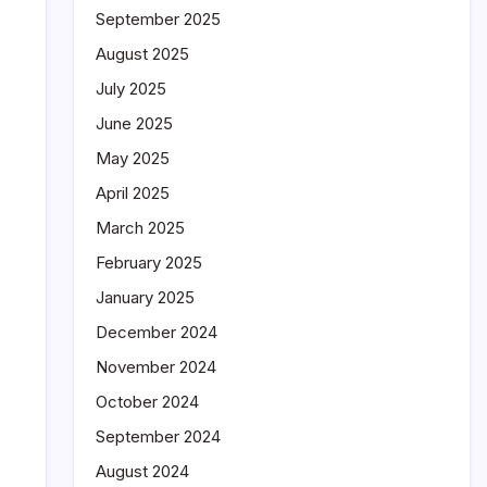
September 2025
August 2025
July 2025
June 2025
May 2025
April 2025
March 2025
February 2025
January 2025
December 2024
November 2024
October 2024
September 2024
August 2024