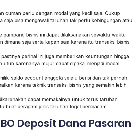
an cuman perlu dengan modal yang kecil saja. Cukup
 saja bisa mengawali taruhan tak perlu kebingungan atau
e gampang bisnis ini dapat dilaksanakan sewaktu-waktu
 dimana saja serta kapan saja karena itu transaksi bisnis
pastinya perihal ini juga memberikan keuntungan hingga
h utuh karenanya mujur dapat dipakai menjadi modal
iliki saldo account anggota selalu berisi dan tak pernah
ksimalkan karena teknik transaksi bisnis yang semakin lebih
dikarenakan dapat memakainya untuk terus taruhan
u buat beragam jenis taruhan togel bermacam.
e BO Deposit Dana Pasaran