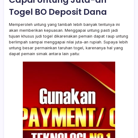
Togel BO Deposit Dana
Memperoleh untung yang tambah lebih banyak tentunya ini
akan memberikan kepuasan. Menggapai untung pasti jadi
tujuan khusus judi togel dikarenakan pemain dapat raup untung
berlimpah sampai menggapai nilai juta-an rupiah. Supaya lebih
untung besar permainkan taruhan togel, karenanya hal yang
dapat pemain simak antara lain yaitu: