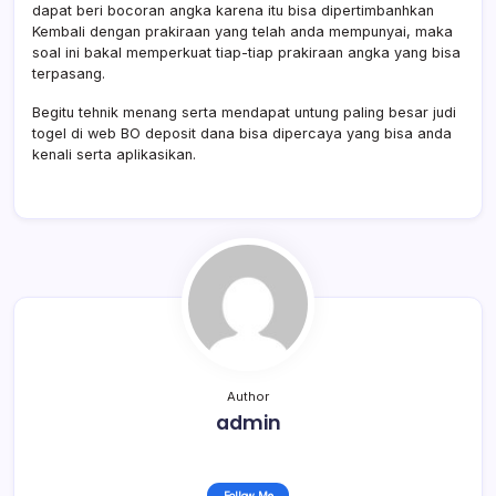
dapat beri bocoran angka karena itu bisa dipertimbanhkan
Kembali dengan prakiraan yang telah anda mempunyai, maka
soal ini bakal memperkuat tiap-tiap prakiraan angka yang bisa
terpasang.
Begitu tehnik menang serta mendapat untung paling besar judi
togel di web BO deposit dana bisa dipercaya yang bisa anda
kenali serta aplikasikan.
Author
admin
Follow Me