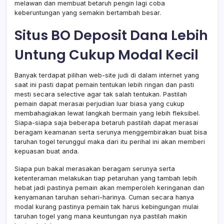
melawan dan membuat betaruh pengin lagi coba
keberuntungan yang semakin bertambah besar.
Situs BO Deposit Dana Lebih
Untung Cukup Modal Kecil
Banyak terdapat pilihan web-site judi di dalam internet yang
saat ini pasti dapat pemain tentukan lebih ringan dan pasti
mesti secara selective agar tak salah tentukan. Pastilah
pemain dapat merasai perjudian luar biasa yang cukup
membahagiakan lewat langkah bermain yang lebih fleksibel.
Siapa-siapa saja beberapa betaruh pastilah dapat merasai
beragam keamanan serta serunya menggembirakan buat bisa
taruhan togel terunggul maka dari itu perihal ini akan memberi
kepuasan buat anda.
Siapa pun bakal merasakan beragam serunya serta
ketenteraman melakukan tiap petaruhan yang tambah lebih
hebat jadi pastinya pemain akan memperoleh keringanan dan
kenyamanan taruhan sehari-harinya. Cuman secara hanya
modal kurang pastinya pemain tak harus kebingungan mulai
taruhan togel yang mana keuntungan nya pastilah makin