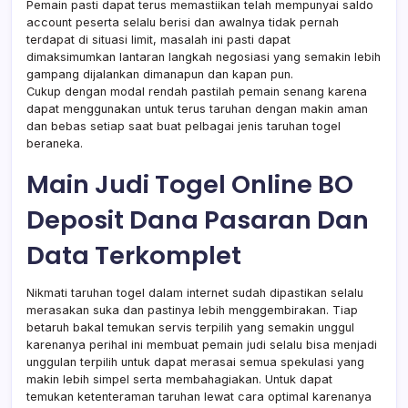
Pemain pasti dapat terus memastiikan telah mempunyai saldo
account peserta selalu berisi dan awalnya tidak pernah
terdapat di situasi limit, masalah ini pasti dapat
dimaksimumkan lantaran langkah negosiasi yang semakin lebih
gampang dijalankan dimanapun dan kapan pun.
Cukup dengan modal rendah pastilah pemain senang karena
dapat menggunakan untuk terus taruhan dengan makin aman
dan bebas setiap saat buat pelbagai jenis taruhan togel
beraneka.
Main Judi Togel Online BO
Deposit Dana Pasaran Dan
Data Terkomplet
Nikmati taruhan togel dalam internet sudah dipastikan selalu
merasakan suka dan pastinya lebih menggembirakan. Tiap
betaruh bakal temukan servis terpilih yang semakin unggul
karenanya perihal ini membuat pemain judi selalu bisa menjadi
unggulan terpilih untuk dapat merasai semua spekulasi yang
makin lebih simpel serta membahagiakan. Untuk dapat
temukan ketenteraman taruhan lewat cara optimal karenanya