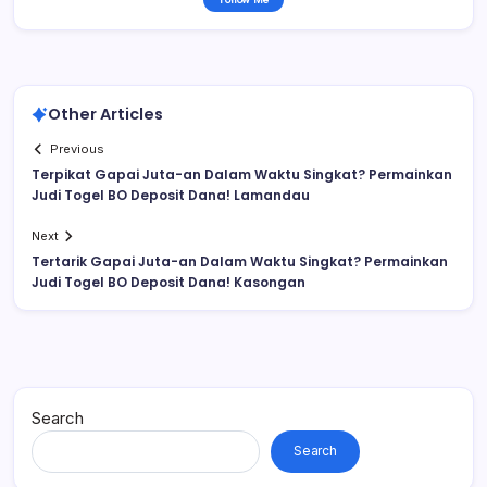
Other Articles
Previous
Terpikat Gapai Juta-an Dalam Waktu Singkat? Permainkan
Judi Togel BO Deposit Dana! Lamandau
Next
Tertarik Gapai Juta-an Dalam Waktu Singkat? Permainkan
Judi Togel BO Deposit Dana! Kasongan
Search
Search