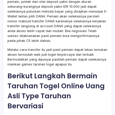
pemain, jumlah dari nilai deposit yakni dengan aturan
sekurang-kurangnya deposit yakni IDR 10.000 jadi dapat
selekasnya putuskan metoda bayar yang disajikan menunjuk E-
Wallet lantas pilih DANA. Pemain akan selekasnya peroleh
nomor maksud transfer DANA karenanya selekasnya kerjakan
transfer langsung di account DANA yang dapat selekasnya
anda akses lebih cepat dan mudah. Bila negosiasi Telah
sukses dilaksanakan pasti pemain bisa mengonfirmasinya
pada pihak CS lebih dahulu.
Melalui cara transfer itu jadi pasti pemain dapat lekas temukan
akses termudah web judi togel terpercaya dan terbaik.
Bermodalkan yang dipunyai pastilah pemain dapat selekasnya
mainkan games taruhan togel apapun itu.
Berikut Langkah Bermain
Taruhan Togel Online Uang
Asli Type Taruhan
Bervariasi