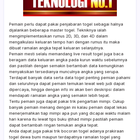
Pemain perlu dapat pakai penjabaran togel sebagai halnya
dijalankan beberapa master togel. Tekniknya ialah
mengimplementasikan rumus 2D, 3D, dan 4D dalam
mengalkulasi keluaran tempo hari dengan rumus itu maka
dibuat ramalan angka tepat keluaran selanjutnya.
Pemain mesti selalu memandang live result togel juga baca
beragam data keluaran angka pada kurun waktu sebelumnya
dan pastilah dengan semakin bertambah data kemungkinan
menyaksikan tersedianya munculnya angka yang serupa.
Terdapat banyak data serta data togel penting pemian pahami
dan seluruhnya dapat pemain temukan lewat web judi dapat
dipercaya, hingga dengan info ini akan beri deskripsi dalam
mendapati ramalan angka yang semakin lebih tepat.
Tentu pemain juga dapat pakai trik pengartian mimpi. Cukup
banyak pemain menang dengan ini kalau pemain dapat lekas
menerjemahkan tiap mimpi apa pun yang dicapai waktu malam
hari karena itu lewat tips buku ijtihad mimpi pastilah pemain
dapat bertambah ringan temukan angka tepat.
Anda dapat juga pakai trik bocoran togel adanya prakiraan
togel dewa bumi maupun terdapatnya ramalan togel yang