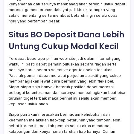
kenyamanan dan serunya membahagiakan terlebih untuk dapat
merasai games taruhan dahsyat judi kira-kira angka yang
selalu menentang serta membuat betaruh ingin selalu coba
hoki yang bertambah besar.
Situs BO Deposit Dana Lebih
Untung Cukup Modal Kecil
Terdapat beberapa pilihan web-site judi dalam internet yang
waktu ini pasti dapat pemain putuskan secara ringan serta
pastinya harus secara selective agar tak salah tentukan.
Pastilah pemain dapat merasai perjudian atraktif yang cukup
membahagiakan lewat cara bermain yang lebih fleksibel.
Siapa-siapa saja banyak betaruh pastilah dapat merasai
pelbagai ketenteraman dan serunya membahagiakan buat bisa
taruhan togel terbaik maka perihal ini selalu akan memberi
kepuasan untuk anda.
Siapa pun akan merasakan bermacam kehebohan dan
keamanan melakukan tiap-tiap petaruhan yang tambah lebih
hebat karena itu pastilah pemain selalu akan mendapati
kelapangan dan kenyamanan taruhan tiap harinya. Cuman