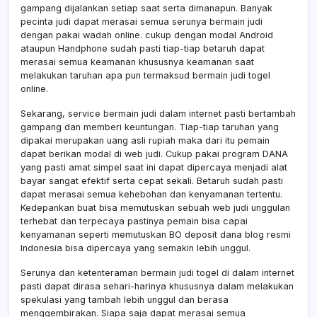
gampang dijalankan setiap saat serta dimanapun. Banyak
Wakt
Singk
pecinta judi dapat merasai semua serunya bermain judi
Main
dengan pakai wadah online. cukup dengan modal Android
Judi
ataupun Handphone sudah pasti tiap-tiap betaruh dapat
Toge
merasai semua keamanan khususnya keamanan saat
BO
melakukan taruhan apa pun termaksud bermain judi togel
Depo
online.
Dana
Tanj
Sekarang, service bermain judi dalam internet pasti bertambah
Rede
gampang dan memberi keuntungan. Tiap-tiap taruhan yang
dipakai merupakan uang asli rupiah maka dari itu pemain
dapat berikan modal di web judi. Cukup pakai program DANA
yang pasti amat simpel saat ini dapat dipercaya menjadi alat
bayar sangat efektif serta cepat sekali. Betaruh sudah pasti
dapat merasai semua kehebohan dan kenyamanan tertentu.
Kedepankan buat bisa memutuskan sebuah web judi unggulan
terhebat dan terpecaya pastinya pemain bisa capai
kenyamanan seperti memutuskan BO deposit dana blog resmi
Indonesia bisa dipercaya yang semakin lebih unggul.
Serunya dan ketenteraman bermain judi togel di dalam internet
pasti dapat dirasa sehari-harinya khususnya dalam melakukan
spekulasi yang tambah lebih unggul dan berasa
menggembirakan. Siapa saja dapat merasai semua