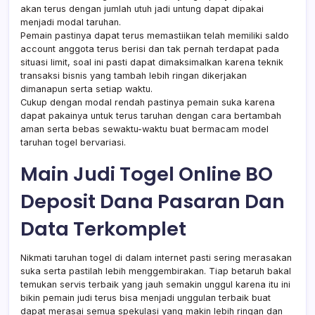
akan terus dengan jumlah utuh jadi untung dapat dipakai
menjadi modal taruhan.
Pemain pastinya dapat terus memastiikan telah memiliki saldo
account anggota terus berisi dan tak pernah terdapat pada
situasi limit, soal ini pasti dapat dimaksimalkan karena teknik
transaksi bisnis yang tambah lebih ringan dikerjakan
dimanapun serta setiap waktu.
Cukup dengan modal rendah pastinya pemain suka karena
dapat pakainya untuk terus taruhan dengan cara bertambah
aman serta bebas sewaktu-waktu buat bermacam model
taruhan togel bervariasi.
Main Judi Togel Online BO
Deposit Dana Pasaran Dan
Data Terkomplet
Nikmati taruhan togel di dalam internet pasti sering merasakan
suka serta pastilah lebih menggembirakan. Tiap betaruh bakal
temukan servis terbaik yang jauh semakin unggul karena itu ini
bikin pemain judi terus bisa menjadi unggulan terbaik buat
dapat merasai semua spekulasi yang makin lebih ringan dan