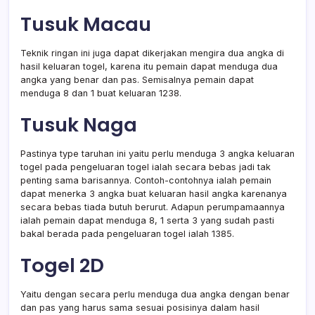
Tusuk Macau
Teknik ringan ini juga dapat dikerjakan mengira dua angka di
hasil keluaran togel, karena itu pemain dapat menduga dua
angka yang benar dan pas. Semisalnya pemain dapat
menduga 8 dan 1 buat keluaran 1238.
Tusuk Naga
Pastinya type taruhan ini yaitu perlu menduga 3 angka keluaran
togel pada pengeluaran togel ialah secara bebas jadi tak
penting sama barisannya. Contoh-contohnya ialah pemain
dapat menerka 3 angka buat keluaran hasil angka karenanya
secara bebas tiada butuh berurut. Adapun perumpamaannya
ialah pemain dapat menduga 8, 1 serta 3 yang sudah pasti
bakal berada pada pengeluaran togel ialah 1385.
Togel 2D
Yaitu dengan secara perlu menduga dua angka dengan benar
dan pas yang harus sama sesuai posisinya dalam hasil