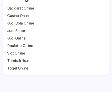
Baccarat Online
Casino Online
Judi Bola Online
Judi Esports
Judi Online
Roulette Online
Slot Online
Tembak Ikan
Togel Online