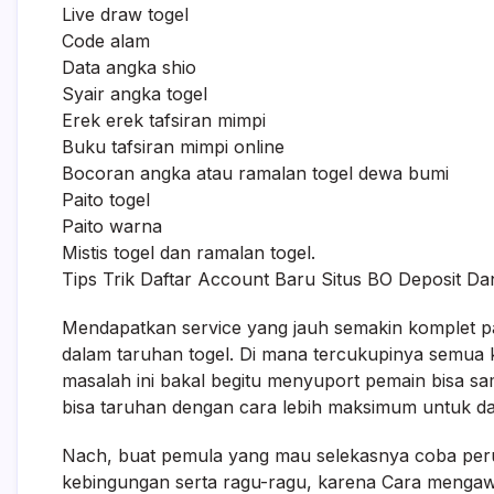
Live draw togel
Code alam
Data angka shio
Syair angka togel
Erek erek tafsiran mimpi
Buku tafsiran mimpi online
Bocoran angka atau ramalan togel dewa bumi
Paito togel
Paito warna
Mistis togel dan ramalan togel.
Tips Trik Daftar Account Baru Situs BO Deposit Da
Mendapatkan service yang jauh semakin komplet pa
dalam taruhan togel. Di mana tercukupinya semua 
masalah ini bakal begitu menyuport pemain bisa sa
bisa taruhan dengan cara lebih maksimum untuk dap
Nach, buat pemula yang mau selekasnya coba peru
kebingungan serta ragu-ragu, karena Cara mengawa