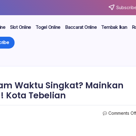
Subscribe
ine
Slot Online
Togel Online
Baccarat Online
Tembak Ikan
Ro
ribe
lam Waktu Singkat? Mainkan
! Kota Tebelian
Comments Of