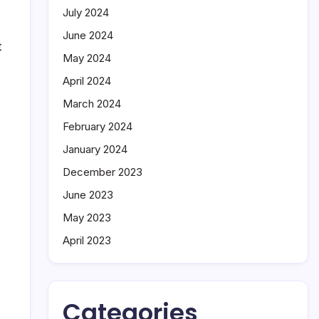
July 2024
June 2024
t
May 2024
April 2024
March 2024
February 2024
January 2024
December 2023
June 2023
May 2023
April 2023
Categories