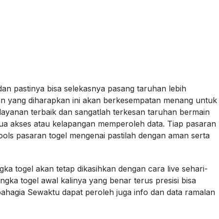
an pastinya bisa selekasnya pasang taruhan lebih
an yang diharapkan ini akan berkesempatan menang untuk
layanan terbaik dan sangatlah terkesan taruhan bermain
emua akses atau kelapangan memperoleh data. Tiap pasaran
 pools pasaran togel mengenai pastilah dengan aman serta
gka togel akan tetap dikasihkan dengan cara live sehari-
gka togel awal kalinya yang benar terus presisi bisa
 bahagia Sewaktu dapat peroleh juga info dan data ramalan