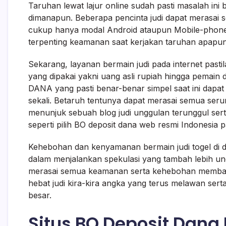
Taruhan lewat lajur online sudah pasti masalah ini
dimanapun. Beberapa pencinta judi dapat merasai 
cukup hanya modal Android ataupun Mobile-phone 
terpenting keamanan saat kerjakan taruhan apapun i
Sekarang, layanan bermain judi pada internet past
yang dipakai yakni uang asli rupiah hingga pemain 
DANA yang pasti benar-benar simpel saat ini dapat 
sekali. Betaruh tentunya dapat merasai semua seru
menunjuk sebuah blog judi unggulan terunggul ser
seperti pilih BO deposit dana web resmi Indonesia 
Kehebohan dan kenyamanan bermain judi togel di da
dalam menjalankan spekulasi yang tambah lebih un
merasai semua keamanan serta kehebohan membah
hebat judi kira-kira angka yang terus melawan sert
besar.
Situs BO Deposit Dana