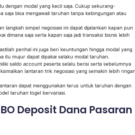
lu dengan modal yang kecil saja. Cukup sekurang-
 saja bisa mengawali taruhan tanpa kebingungan atau
n langkah simpel negosiasi ini dapat dijalankan kapan pun
ai dimana saja serta kapan saja jadi transaksi bisnis lebih
tilah perihal ini juga beri keuntungan hingga modal yang
a itu mujur dapat dipakai selaku modal taruhan.
liki saldo account peserta selalu berisi serta sebelumnya
imaksimalkan lantaran trik negosiasi yang semakin lebih ringa
lantaran dapat menggunakan terus untuk taruhan dengan
el taruhan togel bervariasi.
e BO Deposit Dana Pasaran