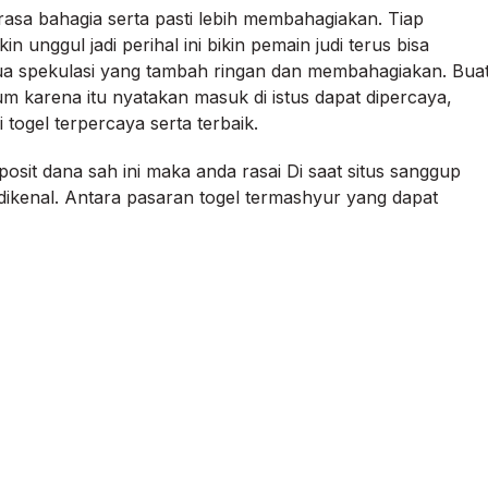
erasa bahagia serta pasti lebih membahagiakan. Tiap
 unggul jadi perihal ini bikin pemain judi terus bisa
mua spekulasi yang tambah ringan dan membahagiakan. Bua
karena itu nyatakan masuk di istus dapat dipercaya,
togel terpercaya serta terbaik.
posit dana sah ini maka anda rasai Di saat situs sanggup
dikenal. Antara pasaran togel termashyur yang dapat