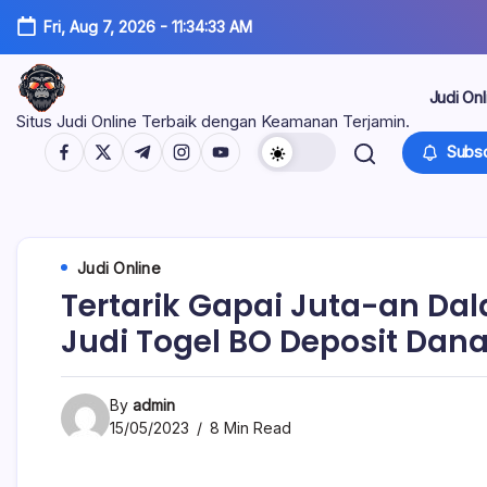
Skip
Fri, Aug 7, 2026
-
11:34:34 AM
to
content
Judi Onl
AlrassedOnline
Situs Judi Online Terbaik dengan Keamanan Terjamin.
https://www.facebook.com/
https://twitter.com/
https://t.me/
https://www.instagram.com/
https://youtube.com/
Subsc
Judi Online
Tertarik Gapai Juta-an Da
Judi Togel BO Deposit Dana
By
admin
15/05/2023
8 Min Read