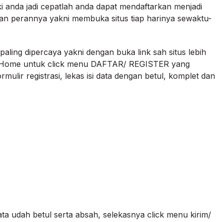
i anda jadi cepatlah anda dapat mendaftarkan menjadi
an perannya yakni membuka situs tiap harinya sewaktu-
aling dipercaya yakni dengan buka link sah situs lebih
eb Home untuk click menu DAFTAR/ REGISTER yang
rmulir registrasi, lekas isi data dengan betul, komplet dan
ata udah betul serta absah, selekasnya click menu kirim/