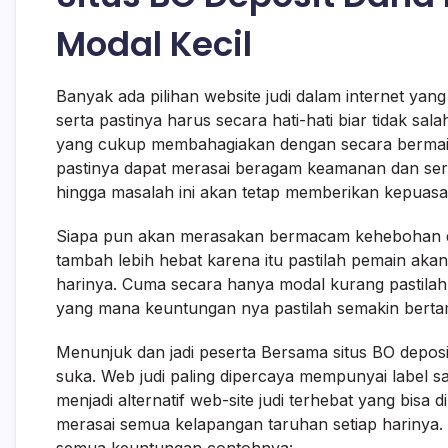
Modal Kecil
Banyak ada pilihan website judi dalam internet yan
serta pastinya harus secara hati-hati biar tidak sa
yang cukup membahagiakan dengan secara bermain y
pastinya dapat merasai beragam keamanan dan ser
hingga masalah ini akan tetap memberikan kepuasa
Siapa pun akan merasakan bermacam kehebohan d
tambah lebih hebat karena itu pastilah pemain aka
harinya. Cuma secara hanya modal kurang pastilah
yang mana keuntungan nya pastilah semakin berta
Menunjuk dan jadi peserta Bersama situs BO deposi
suka. Web judi paling dipercaya mempunyai label s
menjadi alternatif web-site judi terhebat yang bisa
merasai semua kelapangan taruhan setiap harinya. S
semua keuntungan contohnya: