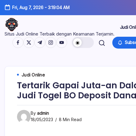
Skip
Fri, Aug 7, 2026
-
3:19:05 AM
to
content
Judi Onl
AlrassedOnline
Situs Judi Online Terbaik dengan Keamanan Terjamin.
https://www.facebook.com/
https://twitter.com/
https://t.me/
https://www.instagram.com/
https://youtube.com/
Subsc
Judi Online
Tertarik Gapai Juta-an Da
Judi Togel BO Deposit Dana
By
admin
18/05/2023
8 Min Read