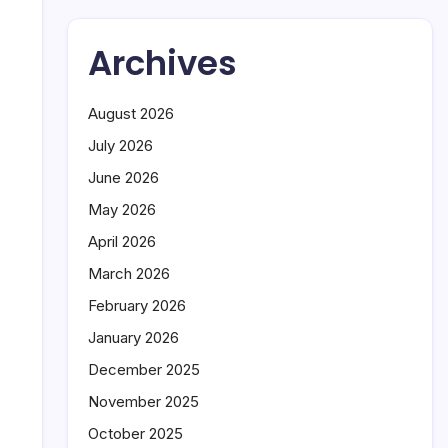
Archives
August 2026
July 2026
June 2026
May 2026
April 2026
March 2026
February 2026
January 2026
December 2025
November 2025
October 2025