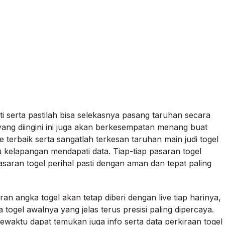
i serta pastilah bisa selekasnya pasang taruhan secara
ang diingini ini juga akan berkesempatan menang buat
terbaik serta sangatlah terkesan taruhan main judi togel
 kelapangan mendapati data. Tiap-tiap pasaran togel
pasaran togel perihal pasti dengan aman dan tepat paling
an angka togel akan tetap diberi dengan live tiap harinya,
togel awalnya yang jelas terus presisi paling dipercaya.
ewaktu dapat temukan juga info serta data perkiraan togel