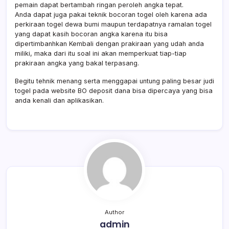
pemain dapat bertambah ringan peroleh angka tepat.
Anda dapat juga pakai teknik bocoran togel oleh karena ada
perkiraan togel dewa bumi maupun terdapatnya ramalan togel
yang dapat kasih bocoran angka karena itu bisa
dipertimbanhkan Kembali dengan prakiraan yang udah anda
miliki, maka dari itu soal ini akan memperkuat tiap-tiap
prakiraan angka yang bakal terpasang.
Begitu tehnik menang serta menggapai untung paling besar judi
togel pada website BO deposit dana bisa dipercaya yang bisa
anda kenali dan aplikasikan.
Author
admin