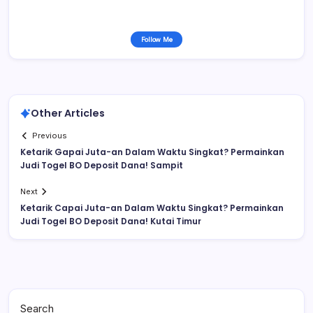
Follow Me
Other Articles
Previous
Ketarik Gapai Juta-an Dalam Waktu Singkat? Permainkan
Judi Togel BO Deposit Dana! Sampit
Next
Ketarik Capai Juta-an Dalam Waktu Singkat? Permainkan
Judi Togel BO Deposit Dana! Kutai Timur
Search