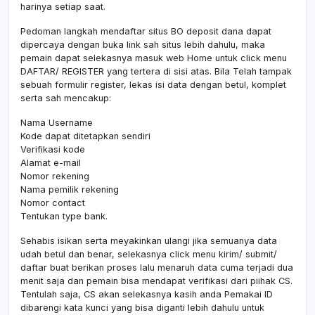
harinya setiap saat.
Pedoman langkah mendaftar situs BO deposit dana dapat
dipercaya dengan buka link sah situs lebih dahulu, maka
pemain dapat selekasnya masuk web Home untuk click menu
DAFTAR/ REGISTER yang tertera di sisi atas. Bila Telah tampak
sebuah formulir register, lekas isi data dengan betul, komplet
serta sah mencakup:
Nama Username
Kode dapat ditetapkan sendiri
Verifikasi kode
Alamat e-mail
Nomor rekening
Nama pemilik rekening
Nomor contact
Tentukan type bank.
Sehabis isikan serta meyakinkan ulangi jika semuanya data
udah betul dan benar, selekasnya click menu kirim/ submit/
daftar buat berikan proses lalu menaruh data cuma terjadi dua
menit saja dan pemain bisa mendapat verifikasi dari piihak CS.
Tentulah saja, CS akan selekasnya kasih anda Pemakai ID
dibarengi kata kunci yang bisa diganti lebih dahulu untuk