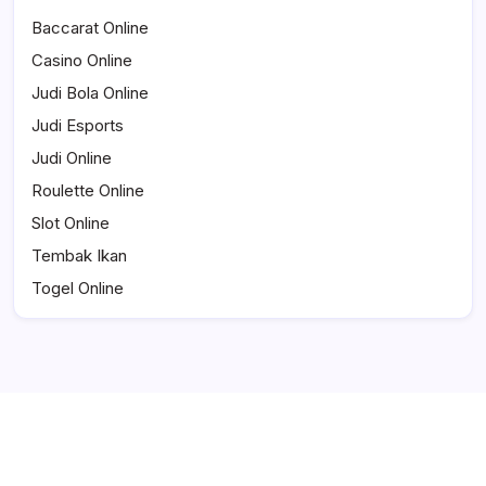
Baccarat Online
Casino Online
Judi Bola Online
Judi Esports
Judi Online
Roulette Online
Slot Online
Tembak Ikan
Togel Online