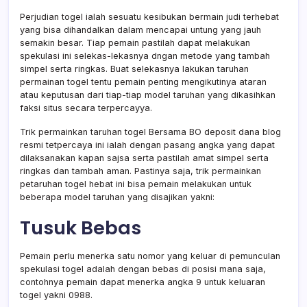
Perjudian togel ialah sesuatu kesibukan bermain judi terhebat
yang bisa dihandalkan dalam mencapai untung yang jauh
semakin besar. Tiap pemain pastilah dapat melakukan
spekulasi ini selekas-lekasnya dngan metode yang tambah
simpel serta ringkas. Buat selekasnya lakukan taruhan
permainan togel tentu pemain penting mengikutinya ataran
atau keputusan dari tiap-tiap model taruhan yang dikasihkan
faksi situs secara terpercayya.
Trik permainkan taruhan togel Bersama BO deposit dana blog
resmi tetpercaya ini ialah dengan pasang angka yang dapat
dilaksanakan kapan sajsa serta pastilah amat simpel serta
ringkas dan tambah aman. Pastinya saja, trik permainkan
petaruhan togel hebat ini bisa pemain melakukan untuk
beberapa model taruhan yang disajikan yakni:
Tusuk Bebas
Pemain perlu menerka satu nomor yang keluar di pemunculan
spekulasi togel adalah dengan bebas di posisi mana saja,
contohnya pemain dapat menerka angka 9 untuk keluaran
togel yakni 0988.