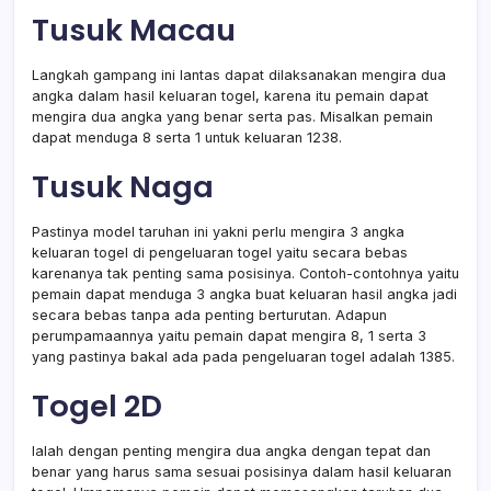
Tusuk Macau
Langkah gampang ini lantas dapat dilaksanakan mengira dua
angka dalam hasil keluaran togel, karena itu pemain dapat
mengira dua angka yang benar serta pas. Misalkan pemain
dapat menduga 8 serta 1 untuk keluaran 1238.
Tusuk Naga
Pastinya model taruhan ini yakni perlu mengira 3 angka
keluaran togel di pengeluaran togel yaitu secara bebas
karenanya tak penting sama posisinya. Contoh-contohnya yaitu
pemain dapat menduga 3 angka buat keluaran hasil angka jadi
secara bebas tanpa ada penting berturutan. Adapun
perumpamaannya yaitu pemain dapat mengira 8, 1 serta 3
yang pastinya bakal ada pada pengeluaran togel adalah 1385.
Togel 2D
Ialah dengan penting mengira dua angka dengan tepat dan
benar yang harus sama sesuai posisinya dalam hasil keluaran