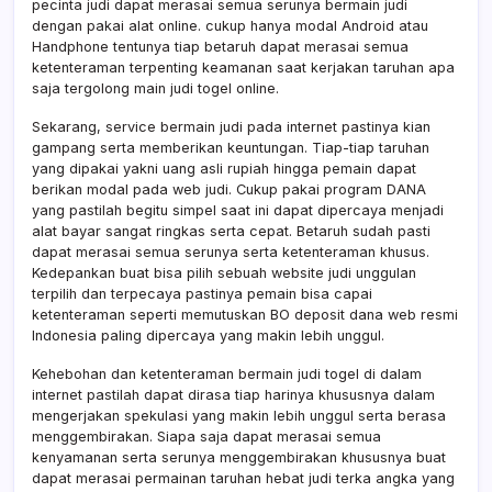
Singk
pecinta judi dapat merasai semua serunya bermain judi
Main
dengan pakai alat online. cukup hanya modal Android atau
Judi
Handphone tentunya tiap betaruh dapat merasai semua
Toge
ketenteraman terpenting keamanan saat kerjakan taruhan apa
BO
saja tergolong main judi togel online.
Depo
Dana
Sekarang, service bermain judi pada internet pastinya kian
Bunt
gampang serta memberikan keuntungan. Tiap-tiap taruhan
yang dipakai yakni uang asli rupiah hingga pemain dapat
berikan modal pada web judi. Cukup pakai program DANA
yang pastilah begitu simpel saat ini dapat dipercaya menjadi
alat bayar sangat ringkas serta cepat. Betaruh sudah pasti
dapat merasai semua serunya serta ketenteraman khusus.
Kedepankan buat bisa pilih sebuah website judi unggulan
terpilih dan terpecaya pastinya pemain bisa capai
ketenteraman seperti memutuskan BO deposit dana web resmi
Indonesia paling dipercaya yang makin lebih unggul.
Kehebohan dan ketenteraman bermain judi togel di dalam
internet pastilah dapat dirasa tiap harinya khususnya dalam
mengerjakan spekulasi yang makin lebih unggul serta berasa
menggembirakan. Siapa saja dapat merasai semua
kenyamanan serta serunya menggembirakan khususnya buat
dapat merasai permainan taruhan hebat judi terka angka yang