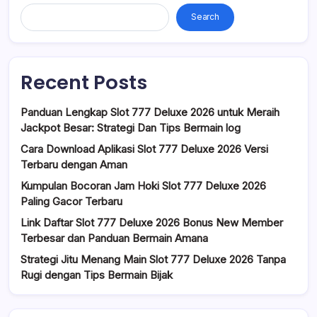
Search
Recent Posts
Panduan Lengkap Slot 777 Deluxe 2026 untuk Meraih
Jackpot Besar: Strategi Dan Tips Bermain log
Cara Download Aplikasi Slot 777 Deluxe 2026 Versi
Terbaru dengan Aman
Kumpulan Bocoran Jam Hoki Slot 777 Deluxe 2026
Paling Gacor Terbaru
Link Daftar Slot 777 Deluxe 2026 Bonus New Member
Terbesar dan Panduan Bermain Amana
Strategi Jitu Menang Main Slot 777 Deluxe 2026 Tanpa
Rugi dengan Tips Bermain Bijak