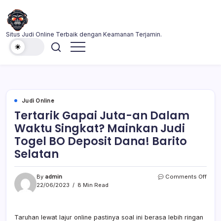
Skip
to
content
AlrassedOnline
Situs Judi Online Terbaik dengan Keamanan Terjamin.
Judi Online
Tertarik Gapai Juta-an Dalam
Waktu Singkat? Mainkan Judi
Togel BO Deposit Dana! Barito
Selatan
on
By
admin
Comments Off
Terta
22/06/2023
8 Min Read
Gapa
Juta-
an
Taruhan lewat lajur online pastinya soal ini berasa lebih ringan
Dala