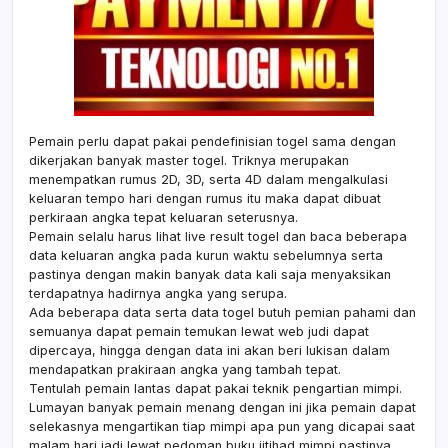
Pemain perlu dapat pakai pendefinisian togel sama dengan
dikerjakan banyak master togel. Triknya merupakan
menempatkan rumus 2D, 3D, serta 4D dalam mengalkulasi
keluaran tempo hari dengan rumus itu maka dapat dibuat
perkiraan angka tepat keluaran seterusnya.
Pemain selalu harus lihat live result togel dan baca beberapa
data keluaran angka pada kurun waktu sebelumnya serta
pastinya dengan makin banyak data kali saja menyaksikan
terdapatnya hadirnya angka yang serupa.
Ada beberapa data serta data togel butuh pemian pahami dan
semuanya dapat pemain temukan lewat web judi dapat
dipercaya, hingga dengan data ini akan beri lukisan dalam
mendapatkan prakiraan angka yang tambah tepat.
Tentulah pemain lantas dapat pakai teknik pengartian mimpi.
Lumayan banyak pemain menang dengan ini jika pemain dapat
selekasnya mengartikan tiap mimpi apa pun yang dicapai saat
malam hari jadi lewat pedoman buku ijtihad mimpi pastinya