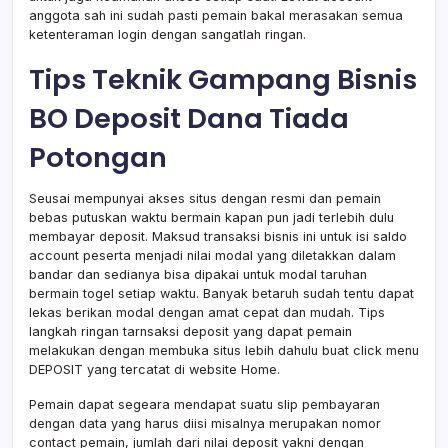
anggota sah ini sudah pasti pemain bakal merasakan semua
ketenteraman login dengan sangatlah ringan.
Tips Teknik Gampang Bisnis
BO Deposit Dana Tiada
Potongan
Seusai mempunyai akses situs dengan resmi dan pemain
bebas putuskan waktu bermain kapan pun jadi terlebih dulu
membayar deposit. Maksud transaksi bisnis ini untuk isi saldo
account peserta menjadi nilai modal yang diletakkan dalam
bandar dan sedianya bisa dipakai untuk modal taruhan
bermain togel setiap waktu. Banyak betaruh sudah tentu dapat
lekas berikan modal dengan amat cepat dan mudah. Tips
langkah ringan tarnsaksi deposit yang dapat pemain
melakukan dengan membuka situs lebih dahulu buat click menu
DEPOSIT yang tercatat di website Home.
Pemain dapat segeara mendapat suatu slip pembayaran
dengan data yang harus diisi misalnya merupakan nomor
contact pemain, jumlah dari nilai deposit yakni dengan