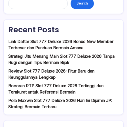
Search
Recent Posts
Link Daftar Slot 777 Deluxe 2026 Bonus New Member
Terbesar dan Panduan Bermain Amana
Strategi Jitu Menang Main Slot 777 Deluxe 2026 Tanpa
Rugi dengan Tips Bermain Bijak
Review Slot 777 Deluxe 2026: Fitur Baru dan
Keunggulannya Lengkap
Bocoran RTP Slot 777 Deluxe 2026 Tertinggi dan
Terakurat untuk Referensi Bermain
Pola Maxwin Slot 777 Deluxe 2026 Hari Ini Dijamin JP:
Strategi Bermain Terbaru