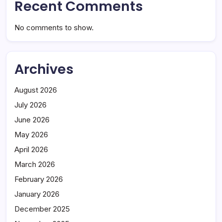
Recent Comments
No comments to show.
Archives
August 2026
July 2026
June 2026
May 2026
April 2026
March 2026
February 2026
January 2026
December 2025