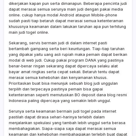
dikerjakan kapan pun serta dimanapun. Beberapa pencinta judi
Wakt
Singk
dapat merasai semua serunya main judi dengan pakai media
Main
online. cukup hanya modal Android ataupun Mobile-phone
Judi
sudah pasti tiap betaruh dapat merasai semua ketenteraman
Toge
khususnya keamanan dalam lakukan taruhan apa pun terhitung
BO
main judi togel online.
Depo
Dana
Sekarang, servis bermain judi di dalam internet pasti
Barit
bertambah gampang serta beri keuntungan. Tiap-tiap taruhan
Sela
yang dipakai yaitu uang asli rupiah maka pemain dapat berikan
modal di web judi. Cukup pakai program DANA yang pastinya
benar-benar ringan sekarang dapat dipercaya selaku alat
bayar amat ringkas serta cepat sekali. Betaruh tentu dapat
merasai semua kehebohan dan kenyamanan khusus.
Prioritaskan buat bisa menunjuk sebuah blog judi unggulan
terpilih dan terpecaya pastinya pemain bisa gapai
ketenteraman seperti memutuskan BO deposit dana blog resmi
Indonesia paling dipercaya yang semakin lebih unggul.
Serunya serta keamanan bermain judi togel pada internet
pastilah dapat dirasa sehari-harinya terlebih dalam
menjalankan spekulasi yang tambah lebih unggul serta berasa
membahagiakan. Siapa-siapa saja dapat merasai semua
keamanan dan kehebohan membahagiakan terlebih buat dapat