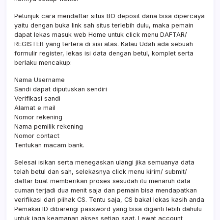
Petunjuk cara mendaftar situs BO deposit dana bisa dipercaya
yaitu dengan buka link sah situs terlebih dulu, maka pemain
dapat lekas masuk web Home untuk click menu DAFTAR/
REGISTER yang tertera di sisi atas. Kalau Udah ada sebuah
formulir register, lekas isi data dengan betul, komplet serta
berlaku mencakup:
Nama Username
Sandi dapat diputuskan sendiri
Verifikasi sandi
Alamat e mail
Nomor rekening
Nama pemilik rekening
Nomor contact
Tentukan macam bank.
Selesai isikan serta menegaskan ulangi jika semuanya data
telah betul dan sah, selekasnya click menu kirim/ submit/
daftar buat memberikan proses sesudah itu menaruh data
cuman terjadi dua menit saja dan pemain bisa mendapatkan
verifikasi dari piihak CS. Tentu saja, CS bakal lekas kasih anda
Pemakai ID dibarengi password yang bisa diganti lebih dahulu
untuk jaga keamanan akses setiap saat. Lewat account