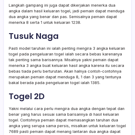
Langkah gampang ini juga dapat dikerjakan menerka dua
angka dalam hasil keluaran togel, jadi pemain dapat menduga
dua angka yang benar dan pas. Semisalnya pemain dapat
menerka 8 serta 1 untuk keluaran 1238.
Tusuk Naga
Pasti model taruhan ini ialah penting mengira 3 angka keluaran
togel pada pengeluaran togel ialah secara bebas karenanya
tak penting sama barisannya. Misalnya yakni pemain dapat
menerka 3 angka buat keluaran hasil angka karena itu secara
bebas tiada perlu berturutan. Akan halnya contoh-contohnya
merupakan pemain dapat menduga 8, 1 dan 3 yang tentunya
bakal berada pada pengeluaran togel ialah 1385.
Togel 2D
Yakni melalui cara perlu mengira dua angka dengan tepat dan
benar yang harus sesuai sama barisannya di hasil keluaran
togel. Contohnya pemain dapat memasangkan taruhan dua
angka yang serupa sama persis, misalkan untuk keluaran togel
7689 pasti pemain dapat menang lantaran dua angka dapat