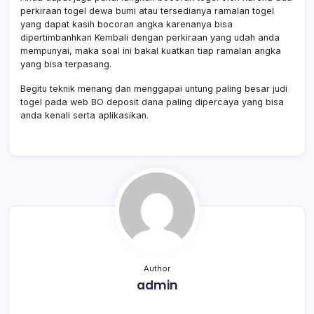
perkiraan togel dewa bumi atau tersedianya ramalan togel
yang dapat kasih bocoran angka karenanya bisa
dipertimbanhkan Kembali dengan perkiraan yang udah anda
mempunyai, maka soal ini bakal kuatkan tiap ramalan angka
yang bisa terpasang.
Begitu teknik menang dan menggapai untung paling besar judi
togel pada web BO deposit dana paling dipercaya yang bisa
anda kenali serta aplikasikan.
Author
admin