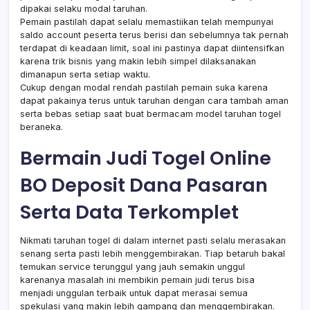
dipakai selaku modal taruhan.
Pemain pastilah dapat selalu memastiikan telah mempunyai
saldo account peserta terus berisi dan sebelumnya tak pernah
terdapat di keadaan limit, soal ini pastinya dapat diintensifkan
karena trik bisnis yang makin lebih simpel dilaksanakan
dimanapun serta setiap waktu.
Cukup dengan modal rendah pastilah pemain suka karena
dapat pakainya terus untuk taruhan dengan cara tambah aman
serta bebas setiap saat buat bermacam model taruhan togel
beraneka.
Bermain Judi Togel Online
BO Deposit Dana Pasaran
Serta Data Terkomplet
Nikmati taruhan togel di dalam internet pasti selalu merasakan
senang serta pasti lebih menggembirakan. Tiap betaruh bakal
temukan service terunggul yang jauh semakin unggul
karenanya masalah ini membikin pemain judi terus bisa
menjadi unggulan terbaik untuk dapat merasai semua
spekulasi yang makin lebih gampang dan menggembirakan.