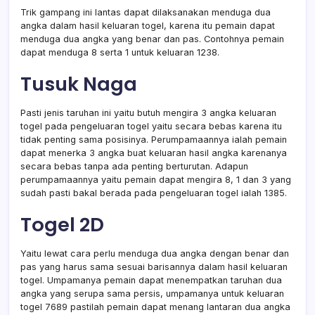
Trik gampang ini lantas dapat dilaksanakan menduga dua
angka dalam hasil keluaran togel, karena itu pemain dapat
menduga dua angka yang benar dan pas. Contohnya pemain
dapat menduga 8 serta 1 untuk keluaran 1238.
Tusuk Naga
Pasti jenis taruhan ini yaitu butuh mengira 3 angka keluaran
togel pada pengeluaran togel yaitu secara bebas karena itu
tidak penting sama posisinya. Perumpamaannya ialah pemain
dapat menerka 3 angka buat keluaran hasil angka karenanya
secara bebas tanpa ada penting berturutan. Adapun
perumpamaannya yaitu pemain dapat mengira 8, 1 dan 3 yang
sudah pasti bakal berada pada pengeluaran togel ialah 1385.
Togel 2D
Yaitu lewat cara perlu menduga dua angka dengan benar dan
pas yang harus sama sesuai barisannya dalam hasil keluaran
togel. Umpamanya pemain dapat menempatkan taruhan dua
angka yang serupa sama persis, umpamanya untuk keluaran
togel 7689 pastilah pemain dapat menang lantaran dua angka