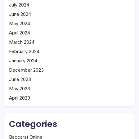
July 2024
June 2024
May 2024
April 2024
March 2024
February 2024
January 2024
December 2023
June 2023
May 2023
April 2023
Categories
Baccarat Online