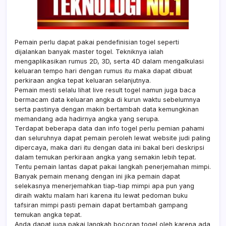
Pemain perlu dapat pakai pendefinisian togel seperti
dijalankan banyak master togel. Tekniknya ialah
mengaplikasikan rumus 2D, 3D, serta 4D dalam mengalkulasi
keluaran tempo hari dengan rumus itu maka dapat dibuat
perkiraan angka tepat keluaran selanjutnya.
Pemain mesti selalu lihat live result togel namun juga baca
bermacam data keluaran angka di kurun waktu sebelumnya
serta pastinya dengan makin bertambah data kemungkinan
memandang ada hadirnya angka yang serupa.
Terdapat beberapa data dan info togel perlu pemian pahami
dan seluruhnya dapat pemain peroleh lewat website judi paling
dipercaya, maka dari itu dengan data ini bakal beri deskripsi
dalam temukan perkiraan angka yang semakin lebih tepat.
Tentu pemain lantas dapat pakai langkah penerjemahan mimpi.
Banyak pemain menang dengan ini jika pemain dapat
selekasnya menerjemahkan tiap-tiap mimpi apa pun yang
diraih waktu malam hari karena itu lewat pedoman buku
tafsiran mimpi pasti pemain dapat bertambah gampang
temukan angka tepat.
Anda dapat juga pakai langkah bocoran togel oleh karena ada