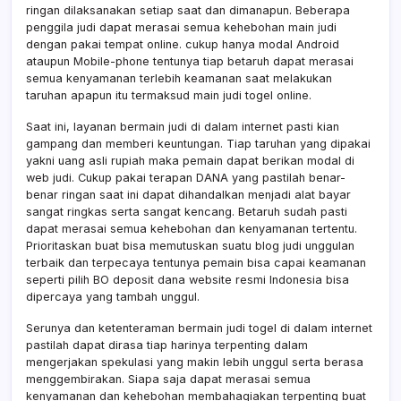
ringan dilaksanakan setiap saat dan dimanapun. Beberapa
Wakt
Singk
penggila judi dapat merasai semua kehebohan main judi
Perm
dengan pakai tempat online. cukup hanya modal Android
Judi
ataupun Mobile-phone tentunya tiap betaruh dapat merasai
Toge
semua kenyamanan terlebih keamanan saat melakukan
BO
taruhan apapun itu termaksud main judi togel online.
Depo
Dana
Saat ini, layanan bermain judi di dalam internet pasti kian
Teng
gampang dan memberi keuntungan. Tiap taruhan yang dipakai
yakni uang asli rupiah maka pemain dapat berikan modal di
web judi. Cukup pakai terapan DANA yang pastilah benar-
benar ringan saat ini dapat dihandalkan menjadi alat bayar
sangat ringkas serta sangat kencang. Betaruh sudah pasti
dapat merasai semua kehebohan dan kenyamanan tertentu.
Prioritaskan buat bisa memutuskan suatu blog judi unggulan
terbaik dan terpecaya tentunya pemain bisa capai keamanan
seperti pilih BO deposit dana website resmi Indonesia bisa
dipercaya yang tambah unggul.
Serunya dan ketenteraman bermain judi togel di dalam internet
pastilah dapat dirasa tiap harinya terpenting dalam
mengerjakan spekulasi yang makin lebih unggul serta berasa
menggembirakan. Siapa saja dapat merasai semua
kenyamanan dan kehebohan membahagiakan terpenting buat