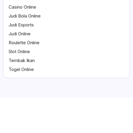
Casino Online
Judi Bola Online
Judi Esports
Judi Online
Roulette Online
Slot Online
Tembak Ikan
Togel Online