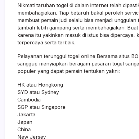
Nikmati taruhan togel di dalam internet telah dipas
membahagiakan. Tiap betaruh bakal peroleh service 
membuat pemain judi selalu bisa menjadi unggulan
tambah lebih gampang serta membahagiakan. Buat
karena itu yakinkan masuk di istus bisa dipercaya,
terpercaya serta terbaik.
Pelayanan terunggul togel online Bersama situs BO 
sanggup menyiapkan beragam pasaran togel sangat 
populer yang dapat pemain tentukan yakni:
HK atau Hongkong
SYD atau Sydney
Cambodia
SGP atau Singapore
Jakarta
Japan
China
New Jersey