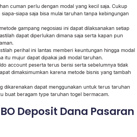
uhan cuman perlu dengan modal yang kecil saja. Cukup
siapa-siapa saja bisa mulai taruhan tanpa kebingungan
metode gampang negosiasi ini dapat dilaksanakan setiap
tilah dapat diperlukan dimana saja serta kapan pun
 aman.
tilah perihal ini lantas memberi keuntungan hingga modal
 itu mujur dapat dipakai jadi modal taruhan.
aldo account peserta terus berisi serta sebelumnya tidak
ti dapat dimaksimumkan karena metode bisnis yang tambah
g dikarenakan dapat menggunakan untuk terus taruhan
tu buat beragam type taruhan togel bermacam.
e BO Deposit Dana Pasaran