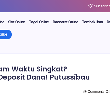
Subscribe
ine
Slot Online
Togel Online
Baccarat Online
Tembak Ikan
Ro
ribe
lam Waktu Singkat?
Deposit Dana! Putussibau
Comments Of