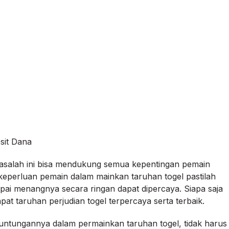
sit Dana
asalah ini bisa mendukung semua kepentingan pemain
keperluan pemain dalam mainkan taruhan togel pastilah
pai menangnya secara ringan dapat dipercaya. Siapa saja
at taruhan perjudian togel terpercaya serta terbaik.
ntungannya dalam permainkan taruhan togel, tidak harus