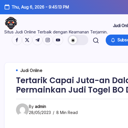
Skip
Thu, Aug 6, 2026
-
9:45:14 PM
to
content
Judi Onl
AlrassedOnline
Situs Judi Online Terbaik dengan Keamanan Terjamin.
https://www.facebook.com/
https://twitter.com/
https://t.me/
https://www.instagram.com/
https://youtube.com/
Subsc
Judi Online
Tertarik Capai Juta-an Da
Permainkan Judi Togel BO 
By
admin
28/05/2023
8 Min Read