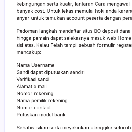
kebingungan serta kuatir, lantaran Cara mengawali
banyak cost. Untuk lekas memulai hoki anda karen
anyar untuk temukan account peserta dengan pera
Pedoman langkah mendaftar situs BO deposit dana pa
hingga pemain dapat selekasnya masuk web Home
sisi atas. Kalau Telah tampil sebuah formulir registe
mencakup:
Nama Username
Sandi dapat diputuskan sendiri
Verifikasi sandi
Alamat e mail
Nomor rekening
Nama pemilik rekening
Nomor contact
Putuskan model bank.
Sehabis isikan serta meyakinkan ulangi jika seluruh