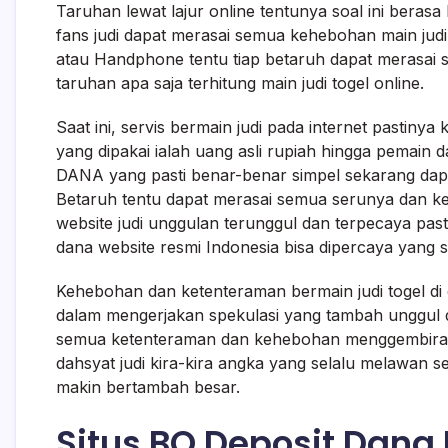
Taruhan lewat lajur online tentunya soal ini berasa
fans judi dapat merasai semua kehebohan main judi
atau Handphone tentu tiap betaruh dapat merasa
taruhan apa saja terhitung main judi togel online.
Saat ini, servis bermain judi pada internet pastiny
yang dipakai ialah uang asli rupiah hingga pemain 
DANA yang pasti benar-benar simpel sekarang dapat 
Betaruh tentu dapat merasai semua serunya dan ket
website judi unggulan terunggul dan terpecaya past
dana website resmi Indonesia bisa dipercaya yang s
Kehebohan dan ketenteraman bermain judi togel di d
dalam mengerjakan spekulasi yang tambah unggul 
semua ketenteraman dan kehebohan menggembiraka
dahsyat judi kira-kira angka yang selalu melawan s
makin bertambah besar.
Situs BO Deposit Dana