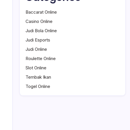
Baccarat Online
Casino Online
Judi Bola Online
Judi Esports
Judi Online
Roulette Online
Slot Online
Tembak Ikan
Togel Online