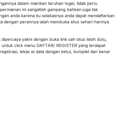
gannya dalam mainkan taruhan togel, tidak perlu
 permainan ini sangatlah gampang bahkan juga tak
ungan anda karena itu selekasnya anda dapat mendaftarkan
a dengan perannya ialah membuka situs sehari-harinya
 dipercaya yakni dengan buka link sah situs lebih dulu,
me untuk click menu DAFTAR/ REGISTER yang terdapat
egistrasi, lekas isi data dengan betul, komplet dan benar