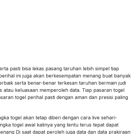
ta pasti bisa lekas pasang taruhan lebih simpel tiap
perihal ini juga akan berkesempatan menang buat banyak
erbaik serta benar-benar terkesan taruhan bermain judi
s atau keluasaan memperoleh data. Tiap pasaran togel
asaran togel perihal pasti dengan aman dan presisi paling
gka togel akan tetap diberi dengan cara live sehari-
ngka togel awal kalinya yang tentu terus tepat dapat
 senang Di saat dapat peroleh juga data dan data prakiraan