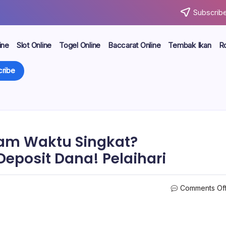
Subscribe
ine
Slot Online
Togel Online
Baccarat Online
Tembak Ikan
Ro
ribe
lam Waktu Singkat?
eposit Dana! Pelaihari
Comments Of