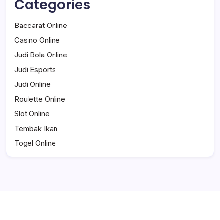
Categories
Baccarat Online
Casino Online
Judi Bola Online
Judi Esports
Judi Online
Roulette Online
Slot Online
Tembak Ikan
Togel Online