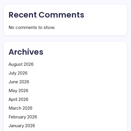
Recent Comments
No comments to show.
Archives
August 2026
July 2026
June 2026
May 2026
April 2026
March 2026
February 2026
January 2026