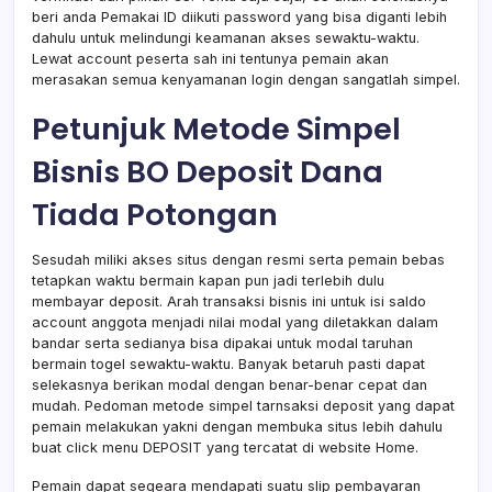
beri anda Pemakai ID diikuti password yang bisa diganti lebih
dahulu untuk melindungi keamanan akses sewaktu-waktu.
Lewat account peserta sah ini tentunya pemain akan
merasakan semua kenyamanan login dengan sangatlah simpel.
Petunjuk Metode Simpel
Bisnis BO Deposit Dana
Tiada Potongan
Sesudah miliki akses situs dengan resmi serta pemain bebas
tetapkan waktu bermain kapan pun jadi terlebih dulu
membayar deposit. Arah transaksi bisnis ini untuk isi saldo
account anggota menjadi nilai modal yang diletakkan dalam
bandar serta sedianya bisa dipakai untuk modal taruhan
bermain togel sewaktu-waktu. Banyak betaruh pasti dapat
selekasnya berikan modal dengan benar-benar cepat dan
mudah. Pedoman metode simpel tarnsaksi deposit yang dapat
pemain melakukan yakni dengan membuka situs lebih dahulu
buat click menu DEPOSIT yang tercatat di website Home.
Pemain dapat segeara mendapati suatu slip pembayaran