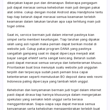
dikerjakan kapan pun dan dimanapun. Beberapa pengagum
Wakt
Singk
judi dapat merasai semua kehebohan main judi dengan pakai
Perm
alat online. cukup dengan modal Android atau Handphone tentu
Judi
tiap-tiap betaruh dapat merasai semua keamanan terlebih
Toge
keamanan dalam lakukan taruhan apa saja terhitung main judi
BO
togel online.
Depo
Dana
Saat ini, service bermain judi dalam internet pastinya kian
Kutai
simpel serta memberi keuntungan. Tiap taruhan yang dipakai
Barat
ialah uang asli rupiah maka pemain dapat berikan modal di
website judi. Cukup pakai program DANA yang pastinya
sangatlah gampang saat ini dapat dipercaya menjadi alat
bayar sangat efektif serta sangat kencang. Betaruh sudah
pasti dapat merasai semua serunya dan ketenteraman khusus.
Prioritaskan buat bisa menunjuk suatu website judi unggulan
terpilih dan terpecaya sudah pasti pemain bisa capai
ketenteraman seperti memutuskan BO deposit dana web resmi
Indonesia paling dipercaya yang tambah lebih unggul.
Kehebohan dan kenyamanan bermain judi togel dalam internet
pasti dapat dirasa tiap harinya khususnya dalam mengerjakan
spekulasi yang semakin lebih unggul serta berasa
menggembirakan. Siapa-siapa saja dapat merasai semua
kenyamanan serta kehebohan menggembirakan terlebih buat