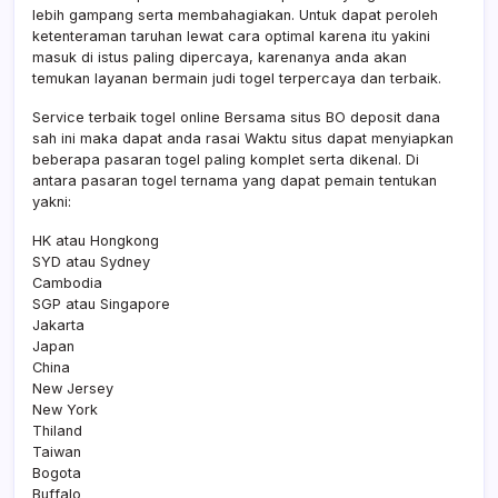
lebih gampang serta membahagiakan. Untuk dapat peroleh
ketenteraman taruhan lewat cara optimal karena itu yakini
masuk di istus paling dipercaya, karenanya anda akan
temukan layanan bermain judi togel terpercaya dan terbaik.
Service terbaik togel online Bersama situs BO deposit dana
sah ini maka dapat anda rasai Waktu situs dapat menyiapkan
beberapa pasaran togel paling komplet serta dikenal. Di
antara pasaran togel ternama yang dapat pemain tentukan
yakni:
HK atau Hongkong
SYD atau Sydney
Cambodia
SGP atau Singapore
Jakarta
Japan
China
New Jersey
New York
Thiland
Taiwan
Bogota
Buffalo