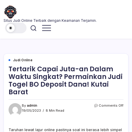
Skip
to
content
AlrassedOnline
Situs Judi Online Terbaik dengan Keamanan Terjamin.
Judi Online
Tertarik Capai Juta-an Dalam
Waktu Singkat? Permainkan Judi
Togel BO Deposit Dana! Kutai
Barat
on
By
admin
Comments Off
Terta
19/05/2023
8 Min Read
Capa
Juta-
an
Taruhan lewat lajur online pastinya soal ini berasa lebih simpel
Dala