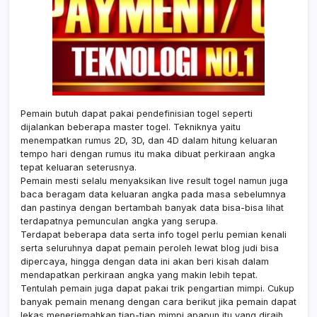
Pemain butuh dapat pakai pendefinisian togel seperti
dijalankan beberapa master togel. Tekniknya yaitu
menempatkan rumus 2D, 3D, dan 4D dalam hitung keluaran
tempo hari dengan rumus itu maka dibuat perkiraan angka
tepat keluaran seterusnya.
Pemain mesti selalu menyaksikan live result togel namun juga
baca beragam data keluaran angka pada masa sebelumnya
dan pastinya dengan bertambah banyak data bisa-bisa lihat
terdapatnya pemunculan angka yang serupa.
Terdapat beberapa data serta info togel perlu pemian kenali
serta seluruhnya dapat pemain peroleh lewat blog judi bisa
dipercaya, hingga dengan data ini akan beri kisah dalam
mendapatkan perkiraan angka yang makin lebih tepat.
Tentulah pemain juga dapat pakai trik pengartian mimpi. Cukup
banyak pemain menang dengan cara berikut jika pemain dapat
lekas menerjemahkan tiap-tiap mimpi apapun itu yang diraih