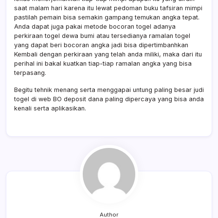
saat malam hari karena itu lewat pedoman buku tafsiran mimpi
pastilah pemain bisa semakin gampang temukan angka tepat.
Anda dapat juga pakai metode bocoran togel adanya
perkiraan togel dewa bumi atau tersedianya ramalan togel
yang dapat beri bocoran angka jadi bisa dipertimbanhkan
Kembali dengan perkiraan yang telah anda miliki, maka dari itu
perihal ini bakal kuatkan tiap-tiap ramalan angka yang bisa
terpasang.
Begitu tehnik menang serta menggapai untung paling besar judi
togel di web BO deposit dana paling dipercaya yang bisa anda
kenali serta aplikasikan.
Author