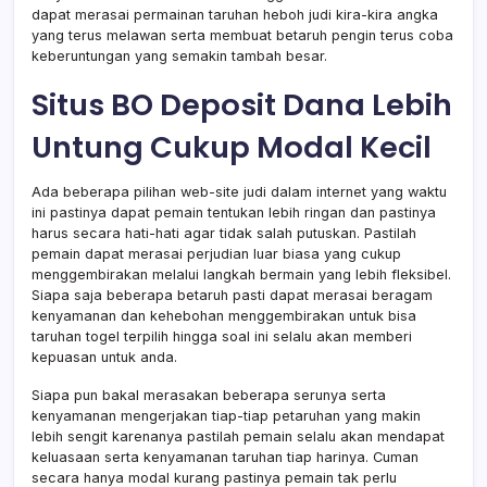
dapat merasai permainan taruhan heboh judi kira-kira angka
yang terus melawan serta membuat betaruh pengin terus coba
keberuntungan yang semakin tambah besar.
Situs BO Deposit Dana Lebih
Untung Cukup Modal Kecil
Ada beberapa pilihan web-site judi dalam internet yang waktu
ini pastinya dapat pemain tentukan lebih ringan dan pastinya
harus secara hati-hati agar tidak salah putuskan. Pastilah
pemain dapat merasai perjudian luar biasa yang cukup
menggembirakan melalui langkah bermain yang lebih fleksibel.
Siapa saja beberapa betaruh pasti dapat merasai beragam
kenyamanan dan kehebohan menggembirakan untuk bisa
taruhan togel terpilih hingga soal ini selalu akan memberi
kepuasan untuk anda.
Siapa pun bakal merasakan beberapa serunya serta
kenyamanan mengerjakan tiap-tiap petaruhan yang makin
lebih sengit karenanya pastilah pemain selalu akan mendapat
keluasaan serta kenyamanan taruhan tiap harinya. Cuman
secara hanya modal kurang pastinya pemain tak perlu