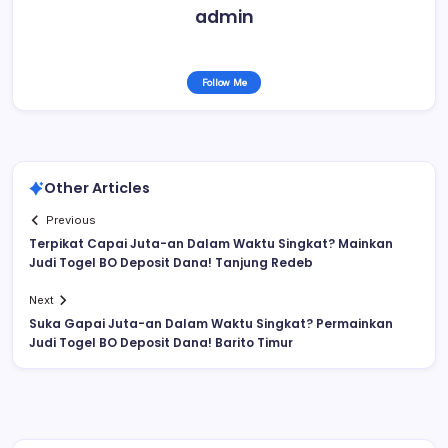
admin
Follow Me
Other Articles
Previous
Terpikat Capai Juta-an Dalam Waktu Singkat? Mainkan
Judi Togel BO Deposit Dana! Tanjung Redeb
Next
Suka Gapai Juta-an Dalam Waktu Singkat? Permainkan
Judi Togel BO Deposit Dana! Barito Timur