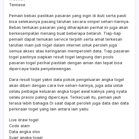
Tennese
Pemain bebas pastikan pasaran yang ingin di ikuti serta pasti
bisa selekasnya pasang taruhan secara simpel sehari-harinya.
Bebas tentukan pasaran yang diharapkan perihal ini juga akan
berkesempatan menang buat beberapa betaruh. Tiap-tiap
pemain dapat temukan service terpilih serta amat terkesan
taruhan main judi togel dalam internet untuk peroleh juga
semua akses atau keringanan memperoleh data. Tiap pasaran
togel pastinya siapkan result togel langsung dari pools
pasaran togel perihal pastilah dengan aman dan tepat bisa
dipercaya tiada penyelewengan.
Dara result togel yakni data pokok pengeluaran angka togel
akan diberi dengan cara live sehari-harinya, juga ada untuk
selalu pelbagai keluaran angka togel awal kalinya yang nyata
selalu presisi paling dipercaya. Terkecuali itu, pemain jauh
terasa lebih bahagia Di saat dapat peroleh juga data dan data
perkiraan togel yang lain antara lain yaitu:
Live draw togel
Code alam
Data angka shio
Syair angka togel