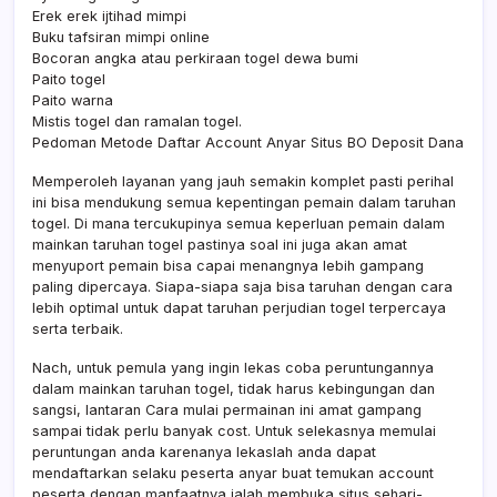
Erek erek ijtihad mimpi
Buku tafsiran mimpi online
Bocoran angka atau perkiraan togel dewa bumi
Paito togel
Paito warna
Mistis togel dan ramalan togel.
Pedoman Metode Daftar Account Anyar Situs BO Deposit Dana
Memperoleh layanan yang jauh semakin komplet pasti perihal
ini bisa mendukung semua kepentingan pemain dalam taruhan
togel. Di mana tercukupinya semua keperluan pemain dalam
mainkan taruhan togel pastinya soal ini juga akan amat
menyuport pemain bisa capai menangnya lebih gampang
paling dipercaya. Siapa-siapa saja bisa taruhan dengan cara
lebih optimal untuk dapat taruhan perjudian togel terpercaya
serta terbaik.
Nach, untuk pemula yang ingin lekas coba peruntungannya
dalam mainkan taruhan togel, tidak harus kebingungan dan
sangsi, lantaran Cara mulai permainan ini amat gampang
sampai tidak perlu banyak cost. Untuk selekasnya memulai
peruntungan anda karenanya lekaslah anda dapat
mendaftarkan selaku peserta anyar buat temukan account
peserta dengan manfaatnya ialah membuka situs sehari-