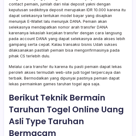
contact pemain, jumlah dari nilai deposit yakni dengan
keputusan sedikitnya deposit merupakan IDR 10.000 karena itu
dapat selekasnya tentukan model bayar yang disajikan
menunjuk E-Wallet lalu menunjuk DANA. Pemain akan
selekasnya mendapatkan nomor arah transfer DANA
karenanya lekaslah kerjakan transfer dengan cara langsung
pada account DANA yang dapat selekasnya anda akses lebih
gampang serta cepat. Kalau transaksi bisnis Udah sukses
dilaksanakan pastilah pemain bisa mengonfirmasinya pada
pihak CS terlebih dulu.
Melalui cara transfer itu karena itu pasti pemain dapat lekas
peroleh akses termudah web-site judi togel terpercaya dan
terbaik. Bermodalkan yang dipunyai pastinya pemain dapat
lekas permainkan games taruhan togel apa saja.
Berikut Teknik Bermain
Taruhan Togel Online Uang
Asli Type Taruhan
Bermacam