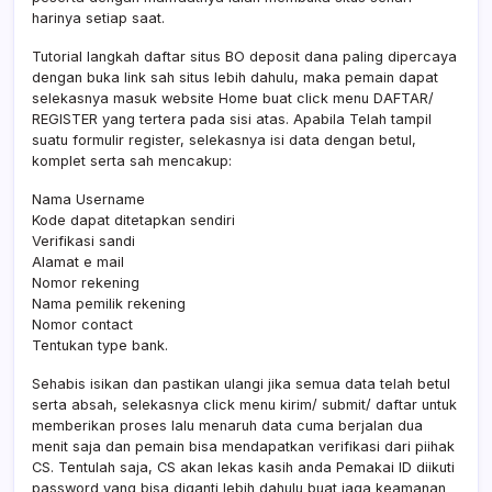
harinya setiap saat.
Tutorial langkah daftar situs BO deposit dana paling dipercaya
dengan buka link sah situs lebih dahulu, maka pemain dapat
selekasnya masuk website Home buat click menu DAFTAR/
REGISTER yang tertera pada sisi atas. Apabila Telah tampil
suatu formulir register, selekasnya isi data dengan betul,
komplet serta sah mencakup:
Nama Username
Kode dapat ditetapkan sendiri
Verifikasi sandi
Alamat e mail
Nomor rekening
Nama pemilik rekening
Nomor contact
Tentukan type bank.
Sehabis isikan dan pastikan ulangi jika semua data telah betul
serta absah, selekasnya click menu kirim/ submit/ daftar untuk
memberikan proses lalu menaruh data cuma berjalan dua
menit saja dan pemain bisa mendapatkan verifikasi dari piihak
CS. Tentulah saja, CS akan lekas kasih anda Pemakai ID diikuti
password yang bisa diganti lebih dahulu buat jaga keamanan