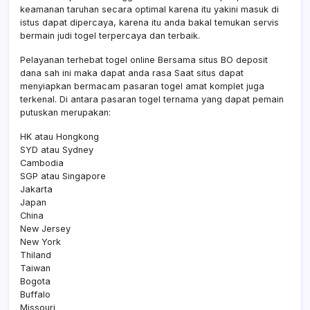
keamanan taruhan secara optimal karena itu yakini masuk di
istus dapat dipercaya, karena itu anda bakal temukan servis
bermain judi togel terpercaya dan terbaik.
Pelayanan terhebat togel online Bersama situs BO deposit
dana sah ini maka dapat anda rasa Saat situs dapat
menyiapkan bermacam pasaran togel amat komplet juga
terkenal. Di antara pasaran togel ternama yang dapat pemain
putuskan merupakan:
HK atau Hongkong
SYD atau Sydney
Cambodia
SGP atau Singapore
Jakarta
Japan
China
New Jersey
New York
Thiland
Taiwan
Bogota
Buffalo
Missouri