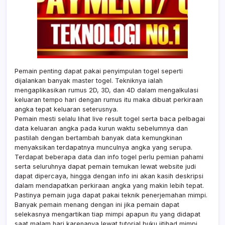
Pemain penting dapat pakai penyimpulan togel seperti
dijalankan banyak master togel. Tekniknya ialah
mengaplikasikan rumus 2D, 3D, dan 4D dalam mengalkulasi
keluaran tempo hari dengan rumus itu maka dibuat perkiraan
angka tepat keluaran seterusnya.
Pemain mesti selalu lihat live result togel serta baca pelbagai
data keluaran angka pada kurun waktu sebelumnya dan
pastilah dengan bertambah banyak data kemungkinan
menyaksikan terdapatnya munculnya angka yang serupa.
Terdapat beberapa data dan info togel perlu pemian pahami
serta seluruhnya dapat pemain temukan lewat website judi
dapat dipercaya, hingga dengan info ini akan kasih deskripsi
dalam mendapatkan perkiraan angka yang makin lebih tepat.
Pastinya pemain juga dapat pakai teknik penerjemahan mimpi.
Banyak pemain menang dengan ini jika pemain dapat
selekasnya mengartikan tiap mimpi apapun itu yang didapat
saat malam hari karenanya lewat tutorial buku ijtihad mimpi