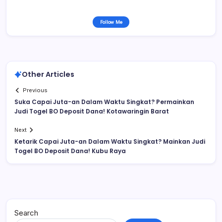
Follow Me
Other Articles
Previous
Suka Capai Juta-an Dalam Waktu Singkat? Permainkan
Judi Togel BO Deposit Dana! Kotawaringin Barat
Next
Ketarik Capai Juta-an Dalam Waktu Singkat? Mainkan Judi
Togel BO Deposit Dana! Kubu Raya
Search