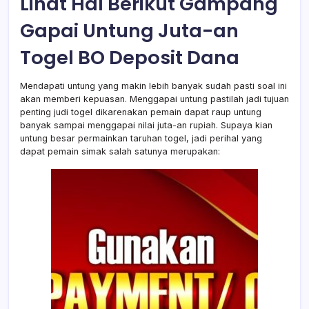
Lihat Hal Berikut Gampang
Gapai Untung Juta-an
Togel BO Deposit Dana
Mendapati untung yang makin lebih banyak sudah pasti soal ini
akan memberi kepuasan. Menggapai untung pastilah jadi tujuan
penting judi togel dikarenakan pemain dapat raup untung
banyak sampai menggapai nilai juta-an rupiah. Supaya kian
untung besar permainkan taruhan togel, jadi perihal yang
dapat pemain simak salah satunya merupakan: