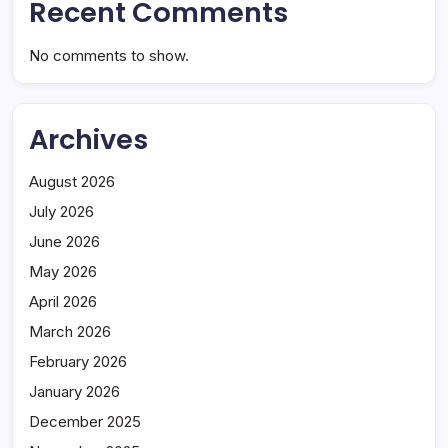
Recent Comments
No comments to show.
Archives
August 2026
July 2026
June 2026
May 2026
April 2026
March 2026
February 2026
January 2026
December 2025