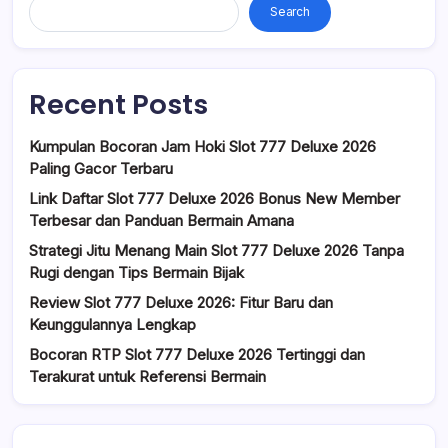
Search
Recent Posts
Kumpulan Bocoran Jam Hoki Slot 777 Deluxe 2026
Paling Gacor Terbaru
Link Daftar Slot 777 Deluxe 2026 Bonus New Member
Terbesar dan Panduan Bermain Amana
Strategi Jitu Menang Main Slot 777 Deluxe 2026 Tanpa
Rugi dengan Tips Bermain Bijak
Review Slot 777 Deluxe 2026: Fitur Baru dan
Keunggulannya Lengkap
Bocoran RTP Slot 777 Deluxe 2026 Tertinggi dan
Terakurat untuk Referensi Bermain