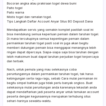
Bocoran angka atau prakiraan togel dewa bumi
Paito togel
Paito warna
Mistis togel dan ramalan togel.
Tips Langkah Daftar Account Anyar Situs BO Deposit Dana
Mendapatkan servis yang semakin komplet pastilah soal ini
bisa mendukung semua keperluan pemain dalam taruhan togel.
Di mana tercukupinya semua kepentingan pemain dalam
permainkan taruhan togel pasti soal ini juga akan begitu
memberi dukungan pemain bisa menggapai menangnya lebih
ringan dapat dipercaya. Siapa-siapa saja bisa taruhan dengan
lebih maksimum buat dapat taruhan perjudian togel terpercaya
dan terbaik.
Nach, untuk pemula yang mau selekasnya coba
peruntungannya dalam permainkan taruhan togel, tak harus
kebingungan serta ragu-ragu, sebab Cara mulai permainan ini
begitu simpel bahkan juga tidak perlu banyak ongkos. Buat
selekasnya mulai peruntungan anda karenanya lekaslah anda
dapat mendaftarkan jadi peserta anyar untuk temukan account
peserta dengan kegunaannya merupakan terhubung situs
sehari-harinya sewaktu-waktu.