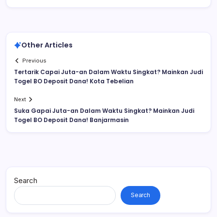
Other Articles
Previous
Tertarik Capai Juta-an Dalam Waktu Singkat? Mainkan Judi
Togel BO Deposit Dana! Kota Tebelian
Next
Suka Gapai Juta-an Dalam Waktu Singkat? Mainkan Judi
Togel BO Deposit Dana! Banjarmasin
Search
Search