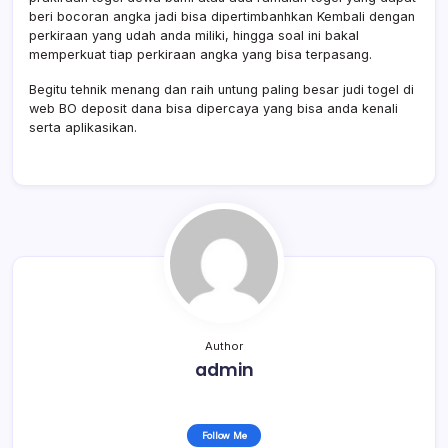
beri bocoran angka jadi bisa dipertimbanhkan Kembali dengan
perkiraan yang udah anda miliki, hingga soal ini bakal
memperkuat tiap perkiraan angka yang bisa terpasang.
Begitu tehnik menang dan raih untung paling besar judi togel di
web BO deposit dana bisa dipercaya yang bisa anda kenali
serta aplikasikan.
Author
admin
Follow Me