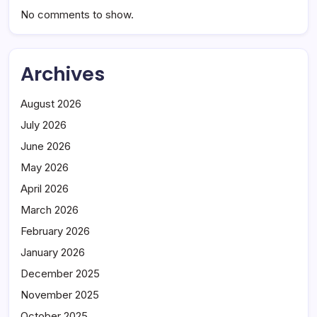
No comments to show.
Archives
August 2026
July 2026
June 2026
May 2026
April 2026
March 2026
February 2026
January 2026
December 2025
November 2025
October 2025