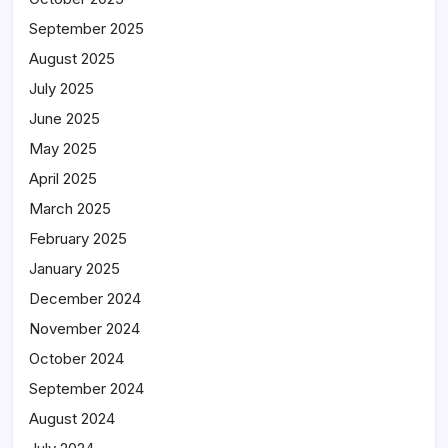
September 2025
August 2025
July 2025
June 2025
May 2025
April 2025
March 2025
February 2025
January 2025
December 2024
November 2024
October 2024
September 2024
August 2024