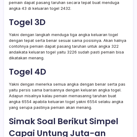
pemain dapat pasang taruhan secara tepat buat menduga
angka 43 di keluaran togel 2432.
Togel 3D
Yakni dengan langkah menduga tiga angka keluaran togel
dengan tepat serta benar sesuai sama posisinya. Akan halnya
contohnya pemain dapat pasang taruhan untuk angka 322
andaikata keluaran togel yaitu 3226 sudah pasti pemain bisa
dikatakan menang.
Togel 4D
Yakni dengan menerka semua angka dengan benar serta pas
yaitu persis sama barisannya dengan keluaran angka togel.
Adapun misalnya kalau pemain memasanng taruhan buat
angka 6554 apabila keluaran togel yakni 6554 selaku angka
yang serupa pastinya pemain akan menang.
Simak Soal Berikut Simpel
Capai Untung Juta-an