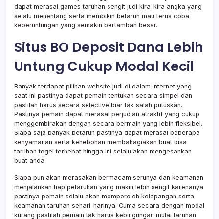
dapat merasai games taruhan sengit judi kira-kira angka yang
selalu menentang serta membikin betaruh mau terus coba
keberuntungan yang semakin bertambah besar.
Situs BO Deposit Dana Lebih
Untung Cukup Modal Kecil
Banyak terdapat pilihan website judi di dalam internet yang
saat ini pastinya dapat pemain tentukan secara simpel dan
pastilah harus secara selective biar tak salah putuskan.
Pastinya pemain dapat merasai perjudian atraktif yang cukup
menggembirakan dengan secara bermain yang lebih fleksibel.
Siapa saja banyak betaruh pastinya dapat merasai beberapa
kenyamanan serta kehebohan membahagiakan buat bisa
taruhan togel terhebat hingga ini selalu akan mengesankan
buat anda.
Siapa pun akan merasakan bermacam serunya dan keamanan
menjalankan tiap petaruhan yang makin lebih sengit karenanya
pastinya pemain selalu akan memperoleh kelapangan serta
keamanan taruhan sehari-harinya. Cuma secara dengan modal
kurang pastilah pemain tak harus kebingungan mulai taruhan