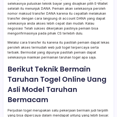
selekasnya putuskan teknik bayar yang disajikan pilih E-Wallet
setelah itu menunjuk DANA. Pemain akan selekasnya peroleh
nomor maksud transfer DANA karena itu cepatlah melakukan
transfer dengan cara langsung di account DANA yang dapat
selekasnya anda akses lebih cepat dan mudah. Kalau
negosiasi Telah sukses dikerjakan pastinya pemain bisa
mengonfirmasinya pada pihak CS terlebih dulu.
Melalui cara transfer itu karena itu pastilah pemain dapat lekas
peroleh akses termudah web judi togel terpercaya serta
terbaik. Bermodal yang dipunyai pastilah pemain dapat
selekasnya mainkan permainan taruhan togel apa saja.
Berikut Teknik Bermain
Taruhan Togel Online Uang
Asli Model Taruhan
Bermacam
Perjudian togel merupakan satu pekerjaan bermain judi terpilih
yang bisa dipercaya dalam mendapat untung yang lebih besar.