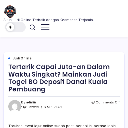
Skip
to
content
AlrassedOnline
Situs Judi Online Terbaik dengan Keamanan Terjamin.
Judi Online
Tertarik Capai Juta-an Dalam
Waktu Singkat? Mainkan Judi
Togel BO Deposit Dana! Kuala
Pembuang
on
By
admin
Comments Off
Terta
11/06/2023
8 Min Read
Capa
Juta-
an
Taruhan lewat lajur online sudah pasti perihal ini berasa lebih
Dala