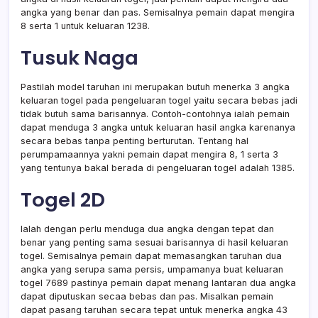
angka yang benar dan pas. Semisalnya pemain dapat mengira
8 serta 1 untuk keluaran 1238.
Tusuk Naga
Pastilah model taruhan ini merupakan butuh menerka 3 angka
keluaran togel pada pengeluaran togel yaitu secara bebas jadi
tidak butuh sama barisannya. Contoh-contohnya ialah pemain
dapat menduga 3 angka untuk keluaran hasil angka karenanya
secara bebas tanpa penting berturutan. Tentang hal
perumpamaannya yakni pemain dapat mengira 8, 1 serta 3
yang tentunya bakal berada di pengeluaran togel adalah 1385.
Togel 2D
Ialah dengan perlu menduga dua angka dengan tepat dan
benar yang penting sama sesuai barisannya di hasil keluaran
togel. Semisalnya pemain dapat memasangkan taruhan dua
angka yang serupa sama persis, umpamanya buat keluaran
togel 7689 pastinya pemain dapat menang lantaran dua angka
dapat diputuskan secaa bebas dan pas. Misalkan pemain
dapat pasang taruhan secara tepat untuk menerka angka 43