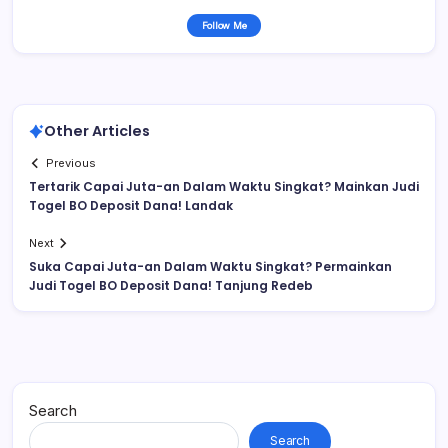
Follow Me
Other Articles
Previous
Tertarik Capai Juta-an Dalam Waktu Singkat? Mainkan Judi
Togel BO Deposit Dana! Landak
Next
Suka Capai Juta-an Dalam Waktu Singkat? Permainkan
Judi Togel BO Deposit Dana! Tanjung Redeb
Search
Search