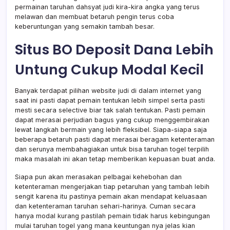
permainan taruhan dahsyat judi kira-kira angka yang terus
melawan dan membuat betaruh pengin terus coba
keberuntungan yang semakin tambah besar.
Situs BO Deposit Dana Lebih
Untung Cukup Modal Kecil
Banyak terdapat pilihan website judi di dalam internet yang
saat ini pasti dapat pemain tentukan lebih simpel serta pasti
mesti secara selective biar tak salah tentukan. Pasti pemain
dapat merasai perjudian bagus yang cukup menggembirakan
lewat langkah bermain yang lebih fleksibel. Siapa-siapa saja
beberapa betaruh pasti dapat merasai beragam ketenteraman
dan serunya membahagiakan untuk bisa taruhan togel terpilih
maka masalah ini akan tetap memberikan kepuasan buat anda.
Siapa pun akan merasakan pelbagai kehebohan dan
ketenteraman mengerjakan tiap petaruhan yang tambah lebih
sengit karena itu pastinya pemain akan mendapat keluasaan
dan ketenteraman taruhan sehari-harinya. Cuman secara
hanya modal kurang pastilah pemain tidak harus kebingungan
mulai taruhan togel yang mana keuntungan nya jelas kian