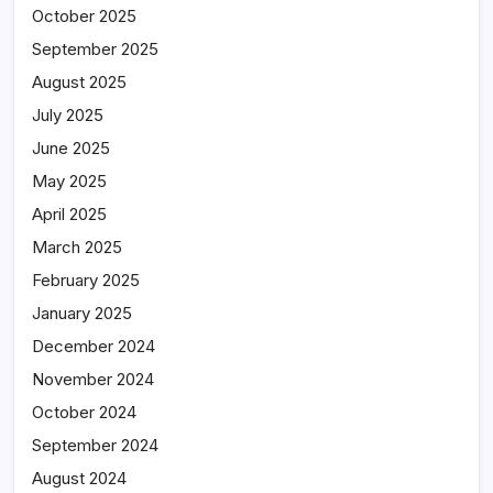
October 2025
September 2025
August 2025
July 2025
June 2025
May 2025
April 2025
March 2025
February 2025
January 2025
December 2024
November 2024
October 2024
September 2024
August 2024