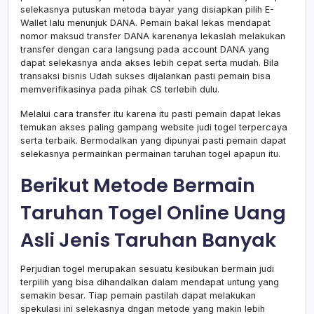
selekasnya putuskan metoda bayar yang disiapkan pilih E-
Wallet lalu menunjuk DANA. Pemain bakal lekas mendapat
nomor maksud transfer DANA karenanya lekaslah melakukan
transfer dengan cara langsung pada account DANA yang
dapat selekasnya anda akses lebih cepat serta mudah. Bila
transaksi bisnis Udah sukses dijalankan pasti pemain bisa
memverifikasinya pada pihak CS terlebih dulu.
Melalui cara transfer itu karena itu pasti pemain dapat lekas
temukan akses paling gampang website judi togel terpercaya
serta terbaik. Bermodalkan yang dipunyai pasti pemain dapat
selekasnya permainkan permainan taruhan togel apapun itu.
Berikut Metode Bermain
Taruhan Togel Online Uang
Asli Jenis Taruhan Banyak
Perjudian togel merupakan sesuatu kesibukan bermain judi
terpilih yang bisa dihandalkan dalam mendapat untung yang
semakin besar. Tiap pemain pastilah dapat melakukan
spekulasi ini selekasnya dngan metode yang makin lebih