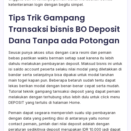
ketenteraman login dengan begitu simpel.
Tips Trik Gampang
Transaksi bisnis BO Deposit
Dana Tanpa ada Potongan
Seusai punya akses situs dengan cara resmi dan pemain
bebas pastikan waktu bermain setiap saat karena itu lebih
dahulu melakukan pembayaran deposit. Maksud bisnis ini untuk
isi saldo account peserta selaku nilai modal yang diletakkan di
bandar serta selanjutnya bisa dipakai untuk modal taruhan
main togel kapan pun. Beberapa betaruh sudah tentu dapat
lekas berikan modal dengan benar-benar cepat serta mudah.
Tutorial teknik gampang tarnsaksi deposit yang dapat pemain
melakukan dengan terhubung situs lebih dulu untuk click menu
DEPOSIT yang tertulis di halaman Home.
Pemain dapat segeara memperoleh suatu slip pembayaran
dengan data yang penting diisi di antaranya yaitu nomor
contact pemain, jumlah dari nilai deposit adalah dengan
peraturan sedikitnya deposit merupakan IDR 10.000 jadi dapat