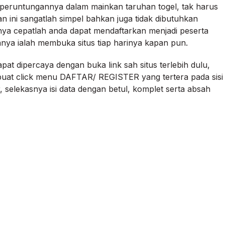
peruntungannya dalam mainkan taruhan togel, tak harus
n ini sangatlah simpel bahkan juga tidak dibutuhkan
nya cepatlah anda dapat mendaftarkan menjadi peserta
ya ialah membuka situs tiap harinya kapan pun.
pat dipercaya dengan buka link sah situs terlebih dulu,
at click menu DAFTAR/ REGISTER yang tertera pada sisi
, selekasnya isi data dengan betul, komplet serta absah