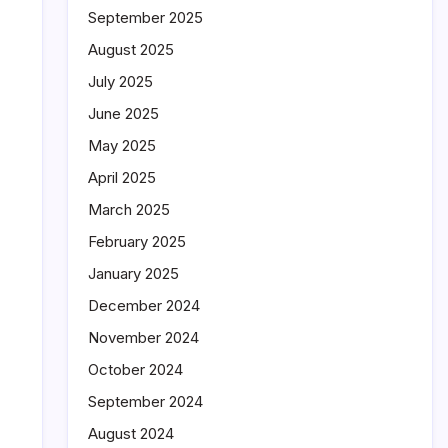
September 2025
August 2025
July 2025
June 2025
May 2025
April 2025
March 2025
February 2025
January 2025
December 2024
November 2024
October 2024
September 2024
August 2024