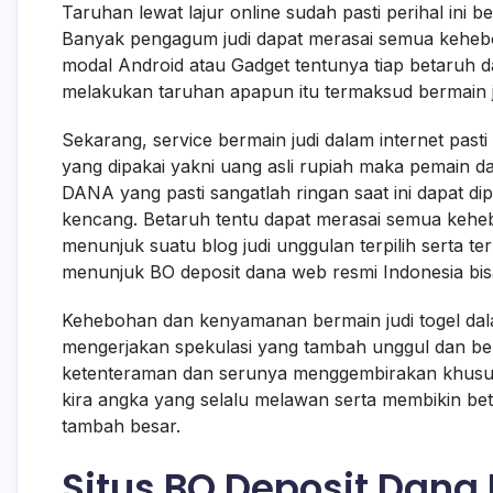
Taruhan lewat lajur online sudah pasti perihal ini 
Banyak pengagum judi dapat merasai semua kehebo
modal Android atau Gadget tentunya tiap betaruh
melakukan taruhan apapun itu termaksud bermain ju
Sekarang, service bermain judi dalam internet past
yang dipakai yakni uang asli rupiah maka pemain d
DANA yang pasti sangatlah ringan saat ini dapat di
kencang. Betaruh tentu dapat merasai semua kehebo
menunjuk suatu blog judi unggulan terpilih serta t
menunjuk BO deposit dana web resmi Indonesia bis
Kehebohan dan kenyamanan bermain judi togel dalam 
mengerjakan spekulasi yang tambah unggul dan be
ketenteraman dan serunya menggembirakan khususn
kira angka yang selalu melawan serta membikin b
tambah besar.
Situs BO Deposit Dana