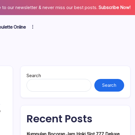
 to our newsletter & never miss our best posts.
Subscribe Now!
ulette Online
Search
Search
on
f
Recent Posts
Tertarik
Capai
Juta-
Kumpulan Bocoran Jam Hoki Slot 777 Deluxe