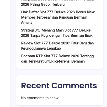
an
2026 Paling Gacor Terbaru
Dalam
Waktu
Link Daftar Slot 777 Deluxe 2026 Bonus New
Singkat?
Member Terbesar dan Panduan Bermain
Mainkan
Amana
Judi
Strategi Jitu Menang Main Slot 777 Deluxe
Togel
2026 Tanpa Rugi dengan Tips Bermain Bijak
BO
Deposit
Review Slot 777 Deluxe 2026: Fitur Baru dan
Dana!
Keunggulannya Lengkap
Kotabaru
Bocoran RTP Slot 777 Deluxe 2026 Tertinggi
dan Terakurat untuk Referensi Bermain
m
Recent Comments
No comments to show.