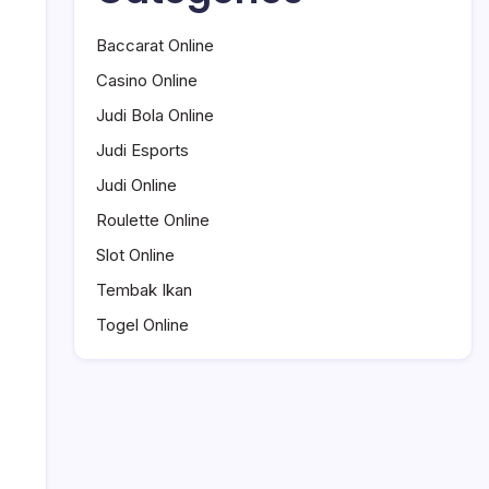
Baccarat Online
Casino Online
Judi Bola Online
Judi Esports
Judi Online
Roulette Online
Slot Online
Tembak Ikan
Togel Online