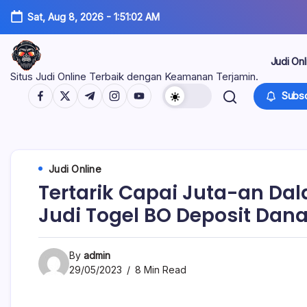
Skip
Sat, Aug 8, 2026
-
1:51:03 AM
to
content
Judi Onl
AlrassedOnline
Situs Judi Online Terbaik dengan Keamanan Terjamin.
https://www.facebook.com/
https://twitter.com/
https://t.me/
https://www.instagram.com/
https://youtube.com/
Subsc
Judi Online
Tertarik Capai Juta-an Da
Judi Togel BO Deposit Dan
By
admin
29/05/2023
8 Min Read