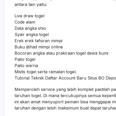
antara lain yaitu:
Live draw togel
Code alam
Data angka shio
Syair angka togel
Erek erek tafsiran mimpi
Buku ijtihad mimpi online
Bocoran angka atau prakiraan togel dewa bumi
Paito togel
Paito warna
Mistis togel serta ramalan togel.
Tutorial Teknik Daftar Account Baru Situs BO Depo
Memperoleh service yang lebih komplet pastilah p
taruhan togel. Di mana tercukupinya semua kepenti
ini akan amat menyuport pemain bisa menggapai me
taruhan dengan lebih maksimum buat dapat taruhan 