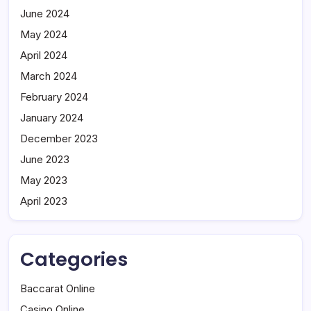
June 2024
May 2024
April 2024
March 2024
February 2024
January 2024
December 2023
June 2023
May 2023
April 2023
Categories
Baccarat Online
Casino Online