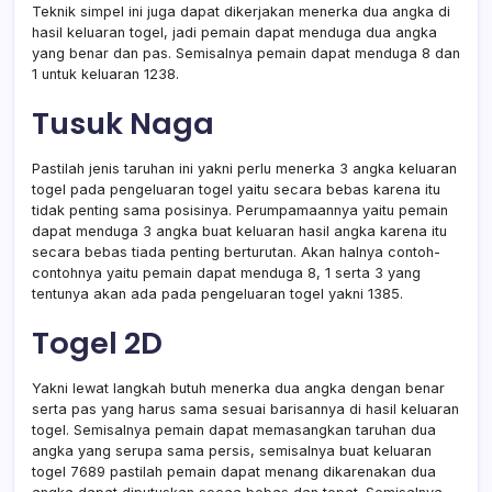
Teknik simpel ini juga dapat dikerjakan menerka dua angka di
hasil keluaran togel, jadi pemain dapat menduga dua angka
yang benar dan pas. Semisalnya pemain dapat menduga 8 dan
1 untuk keluaran 1238.
Tusuk Naga
Pastilah jenis taruhan ini yakni perlu menerka 3 angka keluaran
togel pada pengeluaran togel yaitu secara bebas karena itu
tidak penting sama posisinya. Perumpamaannya yaitu pemain
dapat menduga 3 angka buat keluaran hasil angka karena itu
secara bebas tiada penting berturutan. Akan halnya contoh-
contohnya yaitu pemain dapat menduga 8, 1 serta 3 yang
tentunya akan ada pada pengeluaran togel yakni 1385.
Togel 2D
Yakni lewat langkah butuh menerka dua angka dengan benar
serta pas yang harus sama sesuai barisannya di hasil keluaran
togel. Semisalnya pemain dapat memasangkan taruhan dua
angka yang serupa sama persis, semisalnya buat keluaran
togel 7689 pastilah pemain dapat menang dikarenakan dua