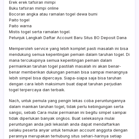
Erek erek tafsiran mimpi
Buku tafsiran mimpi online
Bocoran angka atau ramalan togel dewa bumi
Paito togel
Paito warna
Mistis togel serta ramalan togel.
Petunjuk Langkah Daftar Account Baru Situs BO Deposit Dana
Memperoleh service yang lebih komplet pasti masalah ini bisa
mendukung semua kepentingan pemain dalam taruhan togel. Di
mana tercukupinya semua kepentingan pemain dalam
permainkan taruhan togel pastilah masalah ini akan benar-
benar memberikan dukungan pemain bisa sampai menangnya
lebih simpel bisa dipercaya. Siapa-siapa saja bisa taruhan
dengan cara lebih maksimum buat dapat taruhan perjudian
togel terpercaya dan terbaik.
Nach, untuk pemula yang pengin lekas coba peruntungannya
dalam mainkan taruhan togel, tidak perlu kebingungan serta
sangsi, sebab Cara mulai permainan ini begitu simpel sampai
tidak diperlukan banyak ongkos. Buat selekasnya mulai
peruntungan anda jadi lekaslah anda dapat mendaftarkan
selaku peserta anyar untuk temukan account anggota dengan
perannya merupakan terhubung situs sehari-harinya setiap