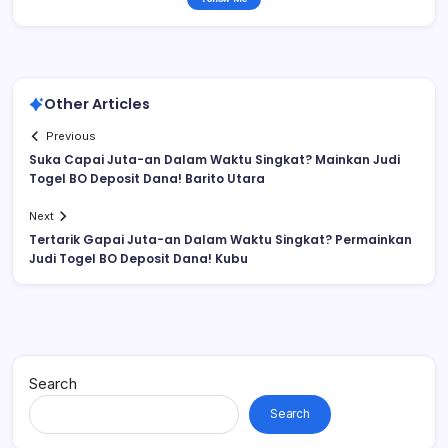
Other Articles
Previous
Suka Capai Juta-an Dalam Waktu Singkat? Mainkan Judi
Togel BO Deposit Dana! Barito Utara
Next
Tertarik Gapai Juta-an Dalam Waktu Singkat? Permainkan
Judi Togel BO Deposit Dana! Kubu
Search
Search