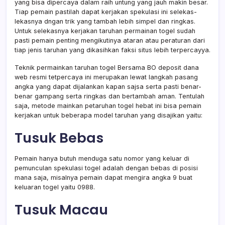
yang bisa dipercaya dalam raih untung yang jauh makin besar.
Tiap pemain pastilah dapat kerjakan spekulasi ini selekas-
lekasnya dngan trik yang tambah lebih simpel dan ringkas.
Untuk selekasnya kerjakan taruhan permainan togel sudah
pasti pemain penting mengikutinya ataran atau peraturan dari
tiap jenis taruhan yang dikasihkan faksi situs lebih terpercayya.
Teknik permainkan taruhan togel Bersama BO deposit dana
web resmi tetpercaya ini merupakan lewat langkah pasang
angka yang dapat dijalankan kapan sajsa serta pasti benar-
benar gampang serta ringkas dan bertambah aman. Tentulah
saja, metode mainkan petaruhan togel hebat ini bisa pemain
kerjakan untuk beberapa model taruhan yang disajikan yaitu:
Tusuk Bebas
Pemain hanya butuh menduga satu nomor yang keluar di
pemunculan spekulasi togel adalah dengan bebas di posisi
mana saja, misalnya pemain dapat mengira angka 9 buat
keluaran togel yaitu 0988.
Tusuk Macau