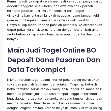
Pemain pastinya dapat selalu memastiikan sudah punyai saldo
account anggota selalu berisi dan awalnya tidak pernah
terdapat pada situasi limit, masalah ini pasti dapat
dimaksimalkan lantaran langkah negosiasi yang tambah lebih
gampang dikerjakan dimanapun serta sewaktu-waktu.
Hanya cukup modal rendah pastilah pemain suka dikarenakan
dapat pakainya untuk terus taruhan dengan bertambah aman
serta bebas setiap waktu buat beberapa model taruhan togel
banyak.
Main Judi Togel Online BO
Deposit Dana Pasaran Dan
Data Terkomplet
Nikmati taruhan togel dalam internet pasti sering merasakan
suka dan pastilah lebih membahagiakan. Tiap-tiap betaruh
bakal temukan servis terbaik yang lebih unggul jadi masalah ini
membuat pemain judi terus bisa menjadi unggulan terhebat
buat dapat merasai semua spekulasi yang tambah simpel dan
membahagiakan. Buat dapat temukan keamanan taruhan
dengan langkah optimal karena itu yakini masuk di istus paling