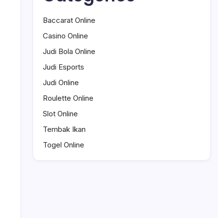
Baccarat Online
Casino Online
Judi Bola Online
Judi Esports
Judi Online
Roulette Online
Slot Online
Tembak Ikan
Togel Online