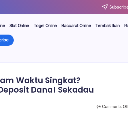
Subscribe
ine
Slot Online
Togel Online
Baccarat Online
Tembak Ikan
Ro
ribe
lam Waktu Singkat?
Deposit Dana! Sekadau
Comments Of