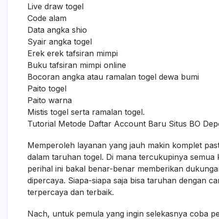
Live draw togel
Code alam
Data angka shio
Syair angka togel
Erek erek tafsiran mimpi
Buku tafsiran mimpi online
Bocoran angka atau ramalan togel dewa bumi
Paito togel
Paito warna
Mistis togel serta ramalan togel.
Tutorial Metode Daftar Account Baru Situs BO Dep
Memperoleh layanan yang jauh makin komplet past
dalam taruhan togel. Di mana tercukupinya semua 
perihal ini bakal benar-benar memberikan dukung
dipercaya. Siapa-siapa saja bisa taruhan dengan c
terpercaya dan terbaik.
Nach, untuk pemula yang ingin selekasnya coba pe