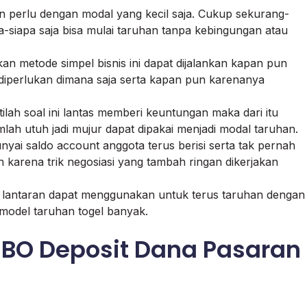
n perlu dengan modal yang kecil saja. Cukup sekurang-
siapa saja bisa mulai taruhan tanpa kebingungan atau
an metode simpel bisnis ini dapat dijalankan kapan pun
 diperlukan dimana saja serta kapan pun karenanya
lah soal ini lantas memberi keuntungan maka dari itu
lah utuh jadi mujur dapat dipakai menjadi modal taruhan.
yai saldo account anggota terus berisi serta tak pernah
an karena trik negosiasi yang tambah ringan dikerjakan
 lantaran dapat menggunakan untuk terus taruhan dengan
model taruhan togel banyak.
e BO Deposit Dana Pasaran