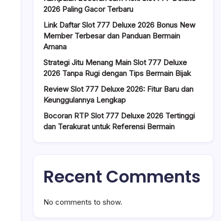
an
2026 Paling Gacor Terbaru
Dalam
Waktu
Link Daftar Slot 777 Deluxe 2026 Bonus New
Singkat?
Member Terbesar dan Panduan Bermain
Permainkan
Amana
Judi
Strategi Jitu Menang Main Slot 777 Deluxe
Togel
2026 Tanpa Rugi dengan Tips Bermain Bijak
BO
Deposit
Review Slot 777 Deluxe 2026: Fitur Baru dan
Dana!
Keunggulannya Lengkap
Sekadau
Bocoran RTP Slot 777 Deluxe 2026 Tertinggi
dan Terakurat untuk Referensi Bermain
Recent Comments
No comments to show.