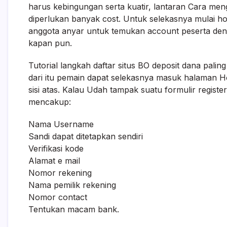
harus kebingungan serta kuatir, lantaran Cara men
diperlukan banyak cost. Untuk selekasnya mulai ho
anggota anyar untuk temukan account peserta de
kapan pun.
Tutorial langkah daftar situs BO deposit dana palin
dari itu pemain dapat selekasnya masuk halaman 
sisi atas. Kalau Udah tampak suatu formulir register
mencakup:
Nama Username
Sandi dapat ditetapkan sendiri
Verifikasi kode
Alamat e mail
Nomor rekening
Nama pemilik rekening
Nomor contact
Tentukan macam bank.