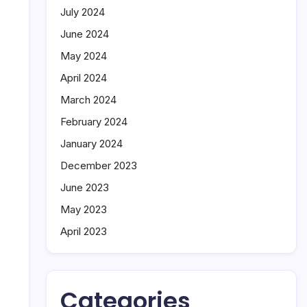
July 2024
June 2024
May 2024
April 2024
March 2024
February 2024
January 2024
December 2023
June 2023
May 2023
April 2023
Categories