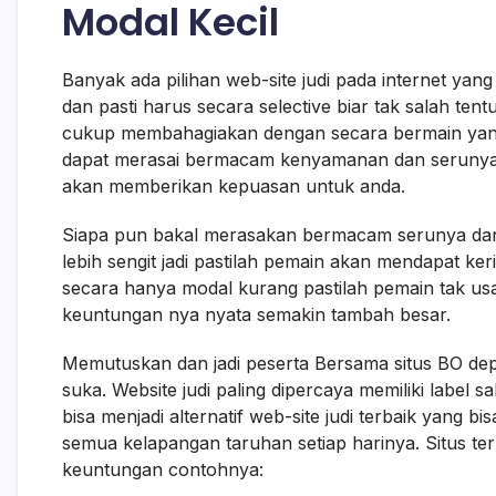
Modal Kecil
Banyak ada pilihan web-site judi pada internet yan
dan pasti harus secara selective biar tak salah tent
cukup membahagiakan dengan secara bermain yang le
dapat merasai bermacam kenyamanan dan serunya m
akan memberikan kepuasan untuk anda.
Siapa pun bakal merasakan bermacam serunya dan
lebih sengit jadi pastilah pemain akan mendapat k
secara hanya modal kurang pastilah pemain tak us
keuntungan nya nyata semakin tambah besar.
Memutuskan dan jadi peserta Bersama situs BO dep
suka. Website judi paling dipercaya memiliki labe
bisa menjadi alternatif web-site judi terbaik yang b
semua kelapangan taruhan setiap harinya. Situs te
keuntungan contohnya: