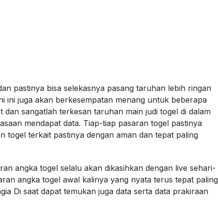
an pastinya bisa selekasnya pasang taruhan lebih ringan
gini ini juga akan berkesempatan menang untuk beberapa
 dan sangatlah terkesan taruhan main judi togel di dalam
asaan mendapat data. Tiap-tiap pasaran togel pastinya
n togel terkait pastinya dengan aman dan tepat paling
an angka togel selalu akan dikasihkan dengan live sehari-
aran angka togel awal kalinya yang nyata terus tepat paling
agia Di saat dapat temukan juga data serta data prakiraan