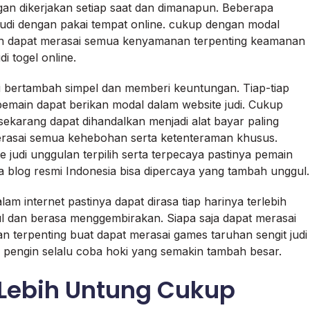
ingan dikerjakan setiap saat dan dimanapun. Beberapa
judi dengan pakai tempat online. cukup dengan modal
uh dapat merasai semua kenyamanan terpenting keamanan
i togel online.
ti bertambah simpel dan memberi keuntungan. Tiap-tiap
 pemain dapat berikan modal dalam website judi. Cukup
karang dapat dihandalkan menjadi alat bayar paling
merasai semua kehebohan serta ketenteraman khusus.
udi unggulan terpilih serta terpecaya pastinya pemain
na blog resmi Indonesia bisa dipercaya yang tambah unggul.
m internet pastinya dapat dirasa tiap harinya terlebih
l dan berasa menggembirakan. Siapa saja dapat merasai
terpenting buat dapat merasai games taruhan sengit judi
 pengin selalu coba hoki yang semakin tambah besar.
 Lebih Untung Cukup