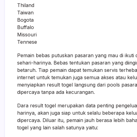
Thiland
Taiwan
Bogota
Buffalo
Missouri
Tennese
Pemain bebas putuskan pasaran yang mau di ikuti d
sehari-harinya. Bebas tentukan pasaran yang diin
betaruh. Tiap pemain dapat temukan servis terhebat
internet untuk temukan juga semua akses atau kelu
menyiapkan result togel langsung dari pools pasara
dipercaya tanpa ada kecurangan.
Dara result togel merupakan data penting pengeluar
harinya, akan juga siap untuk selalu beberapa kelu
dipercaya. Diluar itu, pemain jauh berasa lebih bah
togel yang lain salah satunya yaitu: