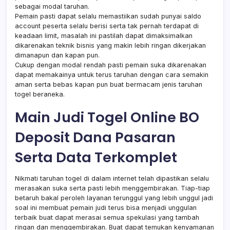
sebagai modal taruhan.
Pemain pasti dapat selalu memastiikan sudah punyai saldo
account peserta selalu berisi serta tak pernah terdapat di
keadaan limit, masalah ini pastilah dapat dimaksimalkan
dikarenakan teknik bisnis yang makin lebih ringan dikerjakan
dimanapun dan kapan pun.
Cukup dengan modal rendah pasti pemain suka dikarenakan
dapat memakainya untuk terus taruhan dengan cara semakin
aman serta bebas kapan pun buat bermacam jenis taruhan
togel beraneka.
Main Judi Togel Online BO
Deposit Dana Pasaran
Serta Data Terkomplet
Nikmati taruhan togel di dalam internet telah dipastikan selalu
merasakan suka serta pasti lebih menggembirakan. Tiap-tiap
betaruh bakal peroleh layanan terunggul yang lebih unggul jadi
soal ini membuat pemain judi terus bisa menjadi unggulan
terbaik buat dapat merasai semua spekulasi yang tambah
ringan dan menggembirakan. Buat dapat temukan kenyamanan