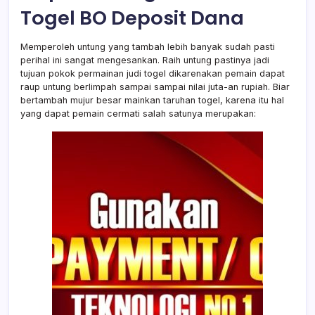
Togel BO Deposit Dana
Memperoleh untung yang tambah lebih banyak sudah pasti
perihal ini sangat mengesankan. Raih untung pastinya jadi
tujuan pokok permainan judi togel dikarenakan pemain dapat
raup untung berlimpah sampai sampai nilai juta-an rupiah. Biar
bertambah mujur besar mainkan taruhan togel, karena itu hal
yang dapat pemain cermati salah satunya merupakan: