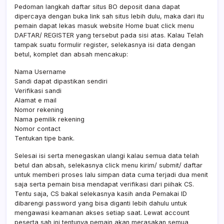
Pedoman langkah daftar situs BO deposit dana dapat
dipercaya dengan buka link sah situs lebih dulu, maka dari itu
pemain dapat lekas masuk website Home buat click menu
DAFTAR/ REGISTER yang tersebut pada sisi atas. Kalau Telah
tampak suatu formulir register, selekasnya isi data dengan
betul, komplet dan absah mencakup:
Nama Username
Sandi dapat dipastikan sendiri
Verifikasi sandi
Alamat e mail
Nomor rekening
Nama pemilik rekening
Nomor contact
Tentukan tipe bank.
Selesai isi serta menegaskan ulangi kalau semua data telah
betul dan absah, selekasnya click menu kirim/ submit/ daftar
untuk memberi proses lalu simpan data cuma terjadi dua menit
saja serta pemain bisa mendapat verifikasi dari piihak CS.
Tentu saja, CS bakal selekasnya kasih anda Pemakai ID
dibarengi password yang bisa diganti lebih dahulu untuk
mengawasi keamanan akses setiap saat. Lewat account
peserta sah ini tentunya pemain akan merasakan semua