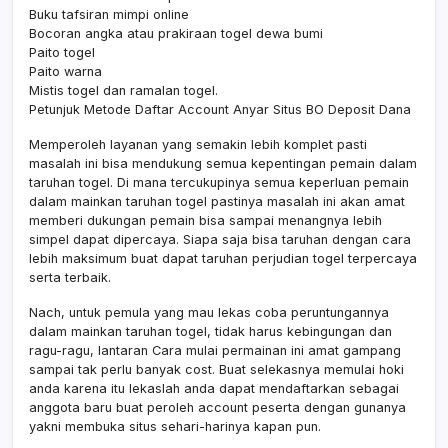
Buku tafsiran mimpi online
Bocoran angka atau prakiraan togel dewa bumi
Paito togel
Paito warna
Mistis togel dan ramalan togel.
Petunjuk Metode Daftar Account Anyar Situs BO Deposit Dana
Memperoleh layanan yang semakin lebih komplet pasti
masalah ini bisa mendukung semua kepentingan pemain dalam
taruhan togel. Di mana tercukupinya semua keperluan pemain
dalam mainkan taruhan togel pastinya masalah ini akan amat
memberi dukungan pemain bisa sampai menangnya lebih
simpel dapat dipercaya. Siapa saja bisa taruhan dengan cara
lebih maksimum buat dapat taruhan perjudian togel terpercaya
serta terbaik.
Nach, untuk pemula yang mau lekas coba peruntungannya
dalam mainkan taruhan togel, tidak harus kebingungan dan
ragu-ragu, lantaran Cara mulai permainan ini amat gampang
sampai tak perlu banyak cost. Buat selekasnya memulai hoki
anda karena itu lekaslah anda dapat mendaftarkan sebagai
anggota baru buat peroleh account peserta dengan gunanya
yakni membuka situs sehari-harinya kapan pun.