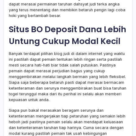
dapat merasai permainan taruhan dahsyat judi terka angka
yang terus menentang dan membikin betaruh pengin lagi coba
hoki yang bertambah besar.
Situs BO Deposit Dana Lebih
Untung Cukup Modal Kecil
Banyak terdapat pilihan blog judi di dalam internet yang waktu
ini pastilah dapat pemain tentukan lebih ringan serta pastilah
mesti secara hati-hati biar tidak salah putuskan. Pastinya
pemain dapat merasai perjudian bagus yang cukup
menggembirakan melalui langkah bermain yang lebih fleksibel.
Siapa saja beberapa betaruh pasti dapat merasai bermacam
ketenteraman dan serunya menggembirakan buat bisa taruhan
togel terunggul maka dari itu perihal ini selalu akan memberi
kepuasan untuk anda.
Siapa pun bakal merasakan beragam serunya dan
ketenteraman mengerjakan tiap petaruhan yang semakin lebih
heboh jadi pastinya pemain selalu akan mendapat keluasaan
dan ketenteraman taruhan tiap harinya. Cuma secara dengan
modal kurang pastilah pemain tak usah kebingungan