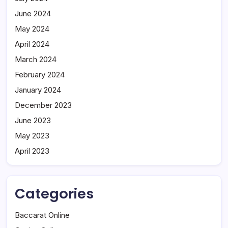
June 2024
May 2024
April 2024
March 2024
February 2024
January 2024
December 2023
June 2023
May 2023
April 2023
Categories
Baccarat Online