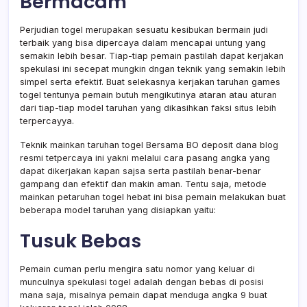
Bermacam
Perjudian togel merupakan sesuatu kesibukan bermain judi
terbaik yang bisa dipercaya dalam mencapai untung yang
semakin lebih besar. Tiap-tiap pemain pastilah dapat kerjakan
spekulasi ini secepat mungkin dngan teknik yang semakin lebih
simpel serta efektif. Buat selekasnya kerjakan taruhan games
togel tentunya pemain butuh mengikutinya ataran atau aturan
dari tiap-tiap model taruhan yang dikasihkan faksi situs lebih
terpercayya.
Teknik mainkan taruhan togel Bersama BO deposit dana blog
resmi tetpercaya ini yakni melalui cara pasang angka yang
dapat dikerjakan kapan sajsa serta pastilah benar-benar
gampang dan efektif dan makin aman. Tentu saja, metode
mainkan petaruhan togel hebat ini bisa pemain melakukan buat
beberapa model taruhan yang disiapkan yaitu:
Tusuk Bebas
Pemain cuman perlu mengira satu nomor yang keluar di
munculnya spekulasi togel adalah dengan bebas di posisi
mana saja, misalnya pemain dapat menduga angka 9 buat