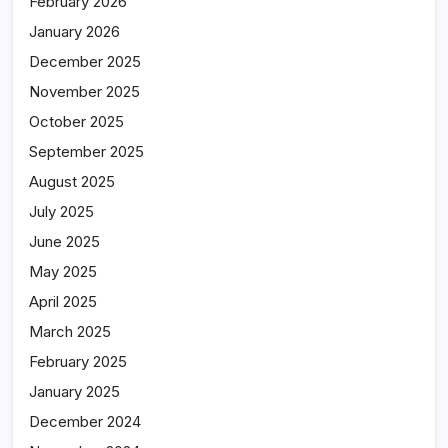
February 2026
January 2026
December 2025
November 2025
October 2025
September 2025
August 2025
July 2025
June 2025
May 2025
April 2025
March 2025
February 2025
January 2025
December 2024