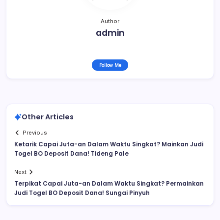
Author
admin
Follow Me
Other Articles
Previous
Ketarik Capai Juta-an Dalam Waktu Singkat? Mainkan Judi
Togel BO Deposit Dana! Tideng Pale
Next
Terpikat Capai Juta-an Dalam Waktu Singkat? Permainkan
Judi Togel BO Deposit Dana! Sungai Pinyuh