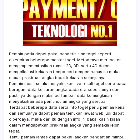
Pemain perlu dapat pakai pendefinisian togel seperti
dikerjakan beberapa master togel. Metodenya merupakan
mengimplementasikan rumus 2D, 3D, serta 4D dalam
mengalkulasi keluaran tempo hari dengan rumus itu maka
dibuat prakiraan angka tepat keluaran selanjutnya.
Pemain mesti selalu menyaksikan live result togel serta baca
beragam data keluaran angka pada era sebelumnya dan
pastinya dengan makin bertambah data kemungkinan
menyaksikan ada pemunculan angka yang serupa.
Terdapat beberapa data serta info togel perlu pemian kenali
dan semuanya dapat pemain temukan lewat web judi dapat
dipercaya, maka dari itu dengan info ini bakal kasih kisah
dalam mendapatkan prakiraan angka yang semakin lebih
tepat.
Tentu pemain lantas dapat pakai langkah pengartian mimpi.