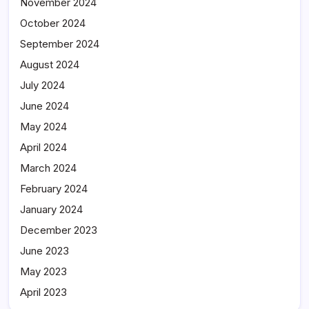
November 2024
October 2024
September 2024
August 2024
July 2024
June 2024
May 2024
April 2024
March 2024
February 2024
January 2024
December 2023
June 2023
May 2023
April 2023