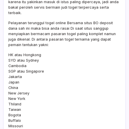
karena itu yakinkan masuk di istus paling dipercaya, jadi anda
bakal peroleh servis bermain judi togel terpercaya serta
terbaik.
Pelayanan terunggul togel online Bersama situs BO deposit
dana sah ini maka bisa anda rasai Di saat situs sanggup
menyiapkan bermacam pasaran togel paling komplet namun
juga dikenal. Di antara pasaran togel ternama yang dapat
pemain tentukan yakni:
HK atau Hongkong
SYD atau Sydney
Cambodia
SGP atau Singapore
Jakarta
Japan
China
New Jersey
New York
Thiland
Taiwan
Bogota
Buffalo
Missouri