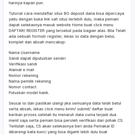
harinya kapan pun.
Tutorial cara mendaftar situs BO deposit dana bisa dipercaya
yaitu dengan buka link sah situs terlebih dulu, maka pemain
dapat selekasnya masuk website Home buat click menu
DAFTAR/ REGISTER yang tersebut pada bagian atas. Bila Telah
ada sebuah formulir register, lekas isi data dengan betul,
komplet dan absah mencakup:
Nama Username
Sandi dapat diputuskan sendiri
Verifikasi sandi
Alamat e mail
Nomor rekening
Nama pemilik rekening
Nomor contact
Putuskan model bank.
Seusai isi dan pastikan ulangi jika semuanya data telah betul
serta absah, lekas click menu kirim/ submit/ daftar buat
berikan proses setelah itu menaruh data cuma terjadi dua
menit saja serta pemain bisa peroleh verifikasi dari piihak CS.
Tentulah saja, CS akan selekasnya beri anda Pemakai ID
dibarengi kata kunci yang bisa diganti lebih dulu buat