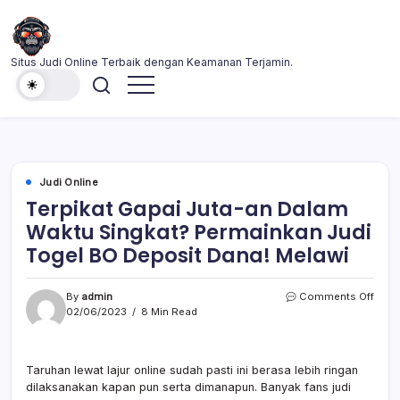
Skip
to
content
AlrassedOnline
Situs Judi Online Terbaik dengan Keamanan Terjamin.
Judi Online
Terpikat Gapai Juta-an Dalam
Waktu Singkat? Permainkan Judi
Togel BO Deposit Dana! Melawi
on
By
admin
Comments Off
Terpi
02/06/2023
8 Min Read
Gapa
Juta-
an
Taruhan lewat lajur online sudah pasti ini berasa lebih ringan
Dala
dilaksanakan kapan pun serta dimanapun. Banyak fans judi
Wakt