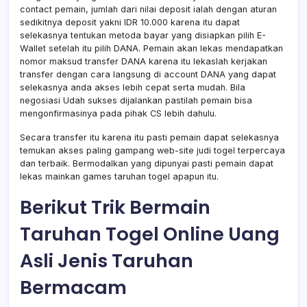
contact pemain, jumlah dari nilai deposit ialah dengan aturan
sedikitnya deposit yakni IDR 10.000 karena itu dapat
selekasnya tentukan metoda bayar yang disiapkan pilih E-
Wallet setelah itu pilih DANA. Pemain akan lekas mendapatkan
nomor maksud transfer DANA karena itu lekaslah kerjakan
transfer dengan cara langsung di account DANA yang dapat
selekasnya anda akses lebih cepat serta mudah. Bila
negosiasi Udah sukses dijalankan pastilah pemain bisa
mengonfirmasinya pada pihak CS lebih dahulu.
Secara transfer itu karena itu pasti pemain dapat selekasnya
temukan akses paling gampang web-site judi togel terpercaya
dan terbaik. Bermodalkan yang dipunyai pasti pemain dapat
lekas mainkan games taruhan togel apapun itu.
Berikut Trik Bermain
Taruhan Togel Online Uang
Asli Jenis Taruhan
Bermacam