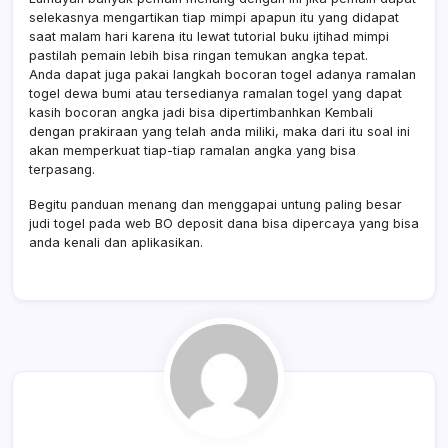
selekasnya mengartikan tiap mimpi apapun itu yang didapat
saat malam hari karena itu lewat tutorial buku ijtihad mimpi
pastilah pemain lebih bisa ringan temukan angka tepat.
Anda dapat juga pakai langkah bocoran togel adanya ramalan
togel dewa bumi atau tersedianya ramalan togel yang dapat
kasih bocoran angka jadi bisa dipertimbanhkan Kembali
dengan prakiraan yang telah anda miliki, maka dari itu soal ini
akan memperkuat tiap-tiap ramalan angka yang bisa
terpasang.
Begitu panduan menang dan menggapai untung paling besar
judi togel pada web BO deposit dana bisa dipercaya yang bisa
anda kenali dan aplikasikan.