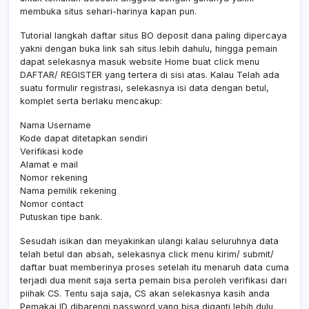
membuka situs sehari-harinya kapan pun.
Tutorial langkah daftar situs BO deposit dana paling dipercaya
yakni dengan buka link sah situs lebih dahulu, hingga pemain
dapat selekasnya masuk website Home buat click menu
DAFTAR/ REGISTER yang tertera di sisi atas. Kalau Telah ada
suatu formulir registrasi, selekasnya isi data dengan betul,
komplet serta berlaku mencakup:
Nama Username
Kode dapat ditetapkan sendiri
Verifikasi kode
Alamat e mail
Nomor rekening
Nama pemilik rekening
Nomor contact
Putuskan tipe bank.
Sesudah isikan dan meyakinkan ulangi kalau seluruhnya data
telah betul dan absah, selekasnya click menu kirim/ submit/
daftar buat memberinya proses setelah itu menaruh data cuma
terjadi dua menit saja serta pemain bisa peroleh verifikasi dari
piihak CS. Tentu saja saja, CS akan selekasnya kasih anda
Pemakai ID dibarengi password yang bisa diganti lebih dulu