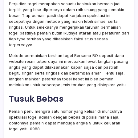
Perjudian togel merupakan sesuatu kesibukan bermain judi
terpilih yang bisa dipercaya dalam raih untung yang semakin
besar. Tiap pemain pasti dapat kerjakan spekulasi ini
secepatnya dngan metode yang makin lebih simpel serta
ringkas. Untuk selekasnya mengerjakan taruhan permainan
togel pastinya pemain butuh ikutinya ataran atau peraturan dari
tiap type taruhan yang dikasihkan faksi situs secara
terpercayya.
Metode permainkan taruhan togel Bersama BO deposit dana
website resmi tetpercaya ini merupakan lewat langkah pasang
angka yang dapat dilaksanakan kapan sajsa dan pastilah
begitu ringan serta ringkas dan bertambah aman. Tentu saja,
langkah mainkan petaruhan togel hebat ini bisa pemain
melakukan untuk beberapa jenis taruhan yang disiapkan yaitu:
Tusuk Bebas
Pemain perlu mengira satu nomor yang keluar di munculnya
spekulasi togel adalah dengan bebas di posisi mana saja,
contohnya pemain dapat menduga angka 9 untuk keluaran
togel yaitu 0988.