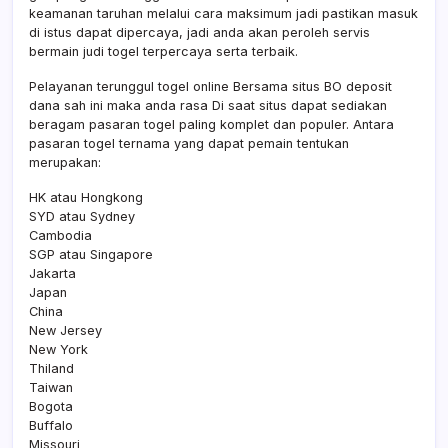
keamanan taruhan melalui cara maksimum jadi pastikan masuk
di istus dapat dipercaya, jadi anda akan peroleh servis
bermain judi togel terpercaya serta terbaik.
Pelayanan terunggul togel online Bersama situs BO deposit
dana sah ini maka anda rasa Di saat situs dapat sediakan
beragam pasaran togel paling komplet dan populer. Antara
pasaran togel ternama yang dapat pemain tentukan
merupakan:
HK atau Hongkong
SYD atau Sydney
Cambodia
SGP atau Singapore
Jakarta
Japan
China
New Jersey
New York
Thiland
Taiwan
Bogota
Buffalo
Missouri