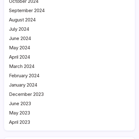
October 2024
September 2024
August 2024
July 2024
June 2024
May 2024
April 2024
March 2024
February 2024
January 2024
December 2023
June 2023
May 2023
April 2023