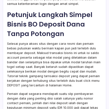
semua ketenteraman login dengan amat simpel.
Petunjuk Langkah Simpel
Bisnis BO Deposit Dana
Tanpa Potongan
Selesai punya akses situs dengan cara resmi dan pemain
bebas putuskan waktu bermain kapan pun jadi terlebih dulu
membayar deposit. Maksud transaksi bisnis ini untuk isi saldo
account peserta sebagai nilai modal yang diletakkan dalam
bandar dan selanjutnya bisa dipakai untuk modal taruhan main
togel setiap saat. Banyak betaruh sudah dipastikan dapat
selekasnya berikan modal dengan begitu cepat dan mudah.
Tutorial teknik gampang tarnsaksi deposit yang dapat pemain
kerjakan dengan terhubung situs terlebih dulu buat click menu
DEPOSIT yang tercantum di halaman Home.
Pemain dapat segeara mendapati suatu slip pembayaran
dengan data yang penting diisi salah satunya yaitu nomor
contact pemain, jumlah dari nilai deposit ialah dengan
keputusan minimum deposit yaitu IDR 10.000 jadi dapat lekas