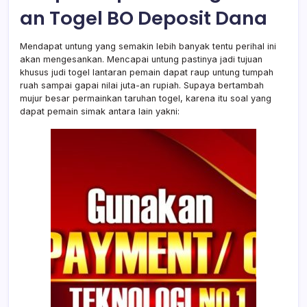
an Togel BO Deposit Dana
Mendapat untung yang semakin lebih banyak tentu perihal ini
akan mengesankan. Mencapai untung pastinya jadi tujuan
khusus judi togel lantaran pemain dapat raup untung tumpah
ruah sampai gapai nilai juta-an rupiah. Supaya bertambah
mujur besar permainkan taruhan togel, karena itu soal yang
dapat pemain simak antara lain yakni: