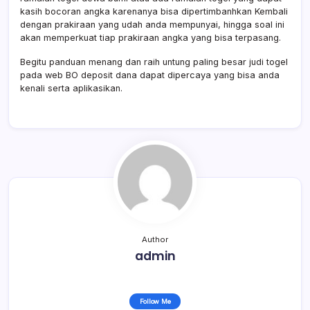
kasih bocoran angka karenanya bisa dipertimbanhkan Kembali
dengan prakiraan yang udah anda mempunyai, hingga soal ini
akan memperkuat tiap prakiraan angka yang bisa terpasang.
Begitu panduan menang dan raih untung paling besar judi togel
pada web BO deposit dana dapat dipercaya yang bisa anda
kenali serta aplikasikan.
Author
admin
Follow Me