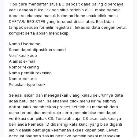
Tips cara mendaftar situs BO deposit dana paling dipercaya
yaitu dengan buka link sah situs terlebih dulu, maka pemain
dapat selekasnya masuk halaman Home untuk click menu
DAFTAR/ REGISTER yang tersebut di sisi atas. Bila Udah
tampak sebuah formulir registrasi, lekas isi data dengan betul,
komplet serta absah mencakup:
Nama Username
Sandi dapat dipastikan sendiri
Verifikasi kode
Alamat e-mail
Nomor rekening
Nama pemilik rekening
Nomor contact
Putuskan type bank.
Selesai isikan dan menegaskan ulangi kalau seluruhnya data
udah betul dan sah, selekasnya click menu kirim/ submit/
daftar untuk memberikan proses setelah itu menaruh data
cuma terjadi dua menit saja serta pemain bisa mendapat
verifikasi dari piihak CS. Tentulah saja, CS akan selekasnya
beri anda Pemakai ID dibarengi kata kunci yang bisa diganti
lebih dahulu buat jaga keamanan akses kapan pun. Lewat
account anggota sah ini pastinya pemain bakal merasakan