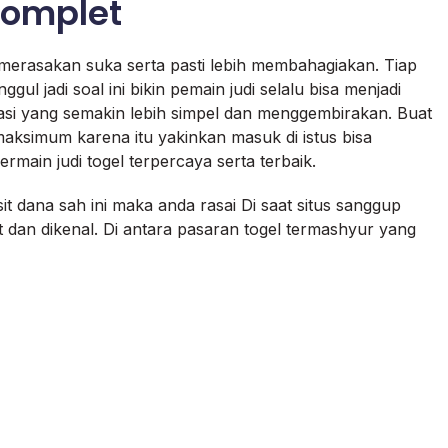
komplet
ng merasakan suka serta pasti lebih membahagiakan. Tiap
gul jadi soal ini bikin pemain judi selalu bisa menjadi
asi yang semakin lebih simpel dan menggembirakan. Buat
aksimum karena itu yakinkan masuk di istus bisa
rmain judi togel terpercaya serta terbaik.
sit dana sah ini maka anda rasai Di saat situs sanggup
an dikenal. Di antara pasaran togel termashyur yang