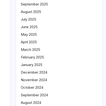
September 2025
August 2025
July 2025
June 2025
May 2025
April 2025
March 2025
February 2025
January 2025
December 2024
November 2024
October 2024
September 2024
August 2024