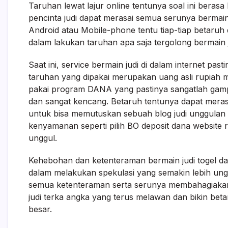
Taruhan lewat lajur online tentunya soal ini berasa
pencinta judi dapat merasai semua serunya bermain
Android atau Mobile-phone tentu tiap-tiap betar
dalam lakukan taruhan apa saja tergolong bermain ju
Saat ini, service bermain judi di dalam internet p
taruhan yang dipakai merupakan uang asli rupiah 
pakai program DANA yang pastinya sangatlah gampan
dan sangat kencang. Betaruh tentunya dapat mera
untuk bisa memutuskan sebuah blog judi unggulan t
kenyamanan seperti pilih BO deposit dana website r
unggul.
Kehebohan dan ketenteraman bermain judi togel dala
dalam melakukan spekulasi yang semakin lebih ung
semua ketenteraman serta serunya membahagiakan
judi terka angka yang terus melawan dan bikin be
besar.