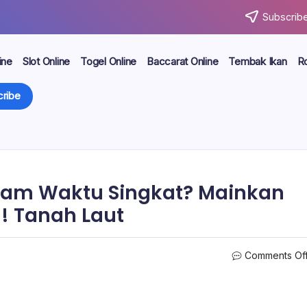
Subscribe
ine
Slot Online
Togel Online
Baccarat Online
Tembak Ikan
Ro
ribe
alam Waktu Singkat? Mainkan
a! Tanah Laut
Comments Of