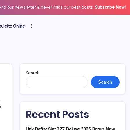
 to our newsletter & never miss our best posts.
Subscribe Now!
ulette Online
Search
Search
on
f
Recent Posts
Terpikat
Gapai
Juta-
Link Daftar Slot 777 Deluxe 2026 Bonus New