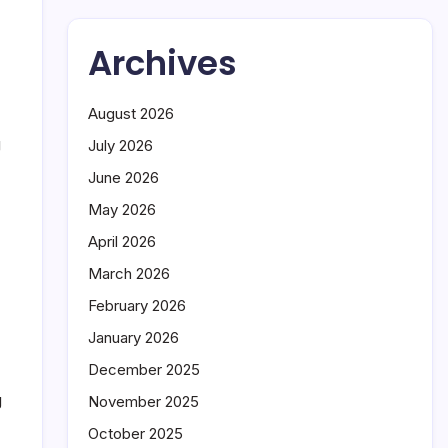
Archives
August 2026
g
July 2026
June 2026
May 2026
April 2026
March 2026
February 2026
January 2026
December 2025
g
November 2025
October 2025