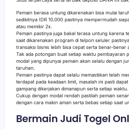
Pemain berasa untung dikarenakan bisa mulai taru
sedikitnya IDR 10.000 pastinya mempermudah siapa
atau memikir 2x.
Pemain pastinya juga bakal terasa untung karena te
saat dikarenakan program di telpon seluler pastinya
transaksi bisnis lebih bisa cepat serta benar-benar
Tak ada potongan buat setiap waktu pembayaran pa
modal yang dipunyai pemain akan selalu dengan ju
taruhan.
Pemain pastinya dapat selalu memastiikan telah memi
terdapat pada keadaan limit, masalah ini pasti dapat
gampang dikerjakan dimanapun serta setiap waktu.
Cukup dengan modal rendah pastilah pemain senan
dengan cara makin aman serta bebas setiap saat u
Bermain Judi Togel On