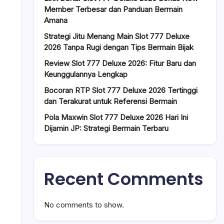
an
Member Terbesar dan Panduan Bermain
Dalam
Amana
Waktu
Singkat?
Strategi Jitu Menang Main Slot 777 Deluxe
Mainkan
2026 Tanpa Rugi dengan Tips Bermain Bijak
Judi
Review Slot 777 Deluxe 2026: Fitur Baru dan
Togel
Keunggulannya Lengkap
BO
Deposit
Bocoran RTP Slot 777 Deluxe 2026 Tertinggi
Dana!
dan Terakurat untuk Referensi Bermain
Tanah
Pola Maxwin Slot 777 Deluxe 2026 Hari Ini
Laut
Dijamin JP: Strategi Bermain Terbaru
Recent Comments
No comments to show.