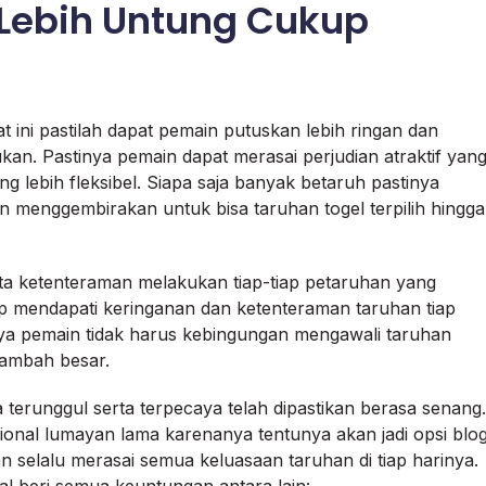
 Lebih Untung Cukup
at ini pastilah dapat pemain putuskan lebih ringan dan
ukan. Pastinya pemain dapat merasai perjudian atraktif yan
lebih fleksibel. Siapa saja banyak betaruh pastinya
menggembirakan untuk bisa taruhan togel terpilih hingga
a ketenteraman melakukan tiap-tiap petaruhan yang
tap mendapati keringanan dan ketenteraman taruhan tiap
ya pemain tidak harus kebingungan mengawali taruhan
tambah besar.
a terunggul serta terpecaya telah dipastikan berasa senang.
sional lumayan lama karenanya tentunya akan jadi opsi blo
n selalu merasai semua keluasaan taruhan di tiap harinya.
kal beri semua keuntungan antara lain: