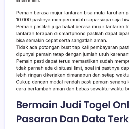
Pemain berasa mujur lantaran bisa mulai taruhan p
10.000 pastinya mempermudah siapa-siapa saja bisa
Pemain pastilah juga bakal berasa mujur lantaran tr
lantaran terapan di smartphone pastilah dapat dipak
bisa semakin cepat serta sangatlah aman.
Tidak ada potongan buat tiap kali pembayaran pasti
dipunyai pemain tetap dengan jumlah utuh karenany
Pemain pasti dapat terus memastiikan sudah mempun
tidak pernah ada di situasi limit, soal ini pastinya 
lebih ringan dikerjakan dimanapun dan setiap waktu
Cukup dengan modal rendah pasti pemain senang 
cara bertambah aman dan bebas sewaktu-waktu b
Bermain Judi Togel On
Pasaran Dan Data Ter