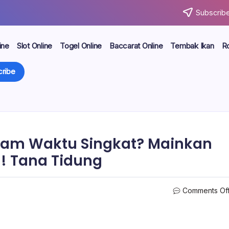
Subscribe
ine
Slot Online
Togel Online
Baccarat Online
Tembak Ikan
Ro
ribe
alam Waktu Singkat? Mainkan
a! Tana Tidung
Comments Of