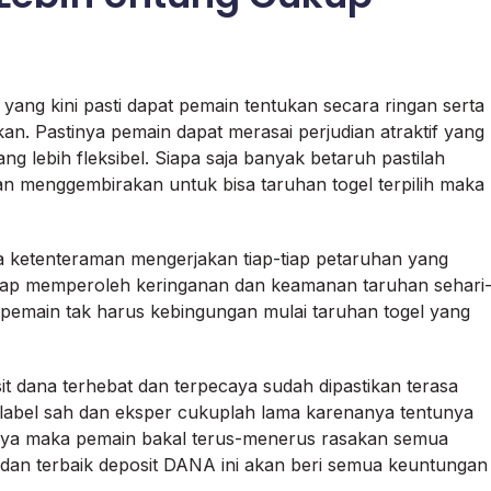
t yang kini pasti dapat pemain tentukan secara ringan serta
tukan. Pastinya pemain dapat merasai perjudian atraktif yang
 lebih fleksibel. Siapa saja banyak betaruh pastilah
menggembirakan untuk bisa taruhan togel terpilih maka
 ketenteraman mengerjakan tiap-tiap petaruhan yang
tap memperoleh keringanan dan keamanan taruhan sehari
pemain tak harus kebingungan mulai taruhan togel yang
t dana terhebat dan terpecaya sudah dipastikan terasa
 label sah dan eksper cukuplah lama karenanya tentunya
ipercaya maka pemain bakal terus-menerus rasakan semua
a dan terbaik deposit DANA ini akan beri semua keuntungan