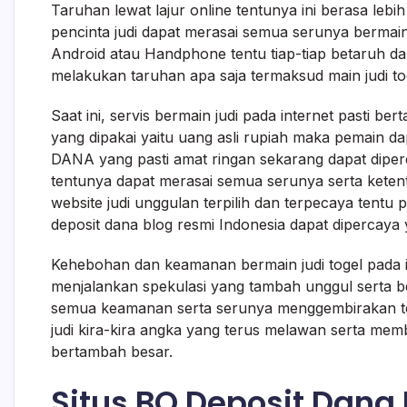
Taruhan lewat lajur online tentunya ini berasa lebi
pencinta judi dapat merasai semua serunya bermain
Android atau Handphone tentu tiap-tiap betaruh
melakukan taruhan apa saja termaksud main judi tog
Saat ini, servis bermain judi pada internet pasti 
yang dipakai yaitu uang asli rupiah maka pemain d
DANA yang pasti amat ringan sekarang dapat diperc
tentunya dapat merasai semua serunya serta kete
website judi unggulan terpilih dan terpecaya tent
deposit dana blog resmi Indonesia dapat dipercaya
Kehebohan dan keamanan bermain judi togel pada in
menjalankan spekulasi yang tambah unggul serta b
semua keamanan serta serunya menggembirakan ter
judi kira-kira angka yang terus melawan serta mem
bertambah besar.
Situs BO Deposit Dana