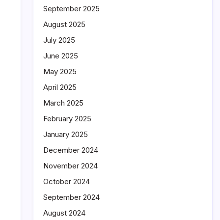
September 2025
August 2025
July 2025
June 2025
May 2025
April 2025
March 2025
February 2025
January 2025
December 2024
November 2024
October 2024
September 2024
August 2024