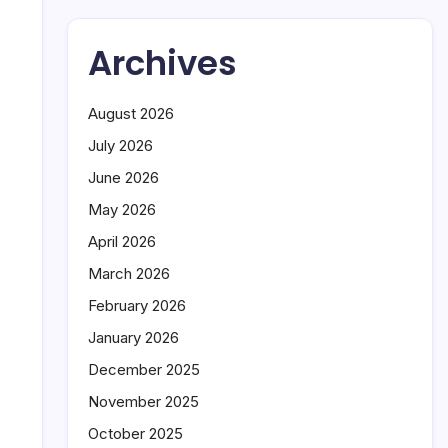
Archives
August 2026
July 2026
June 2026
May 2026
April 2026
-
March 2026
February 2026
January 2026
December 2025
November 2025
October 2025