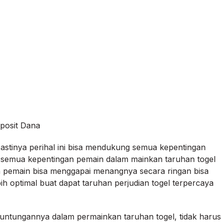
posit Dana
stinya perihal ini bisa mendukung semua kepentingan
a semua kepentingan pemain dalam mainkan taruhan togel
n pemain bisa menggapai menangnya secara ringan bisa
bih optimal buat dapat taruhan perjudian togel terpercaya
untungannya dalam permainkan taruhan togel, tidak harus