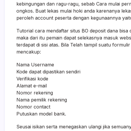
kebingungan dan ragu-ragu, sebab Cara mulai per
ongkos. Buat lekas mulai hoki anda karenanya lek
peroleh account peserta dengan kegunaannya yaitu
Tutorial cara mendaftar situs BO deposit dana bisa 
maka dari itu pemain dapat selekasnya masuk we
terdapat di sisi atas. Bila Telah tampil suatu formuli
mencakup:
Nama Username
Kode dapat dipastikan sendiri
Verifikasi kode
Alamat e-mail
Nomor rekening
Nama pemilik rekening
Nomor contact
Putuskan model bank.
Seusai isikan serta menegaskan ulangi jika semuany