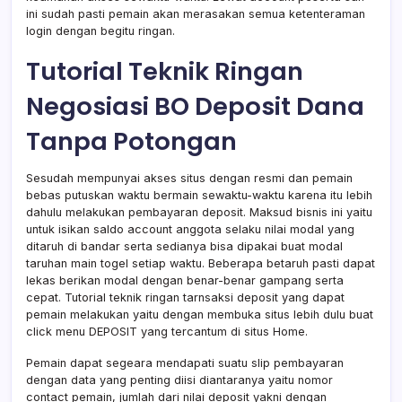
ini sudah pasti pemain akan merasakan semua ketenteraman
login dengan begitu ringan.
Tutorial Teknik Ringan
Negosiasi BO Deposit Dana
Tanpa Potongan
Sesudah mempunyai akses situs dengan resmi dan pemain
bebas putuskan waktu bermain sewaktu-waktu karena itu lebih
dahulu melakukan pembayaran deposit. Maksud bisnis ini yaitu
untuk isikan saldo account anggota selaku nilai modal yang
ditaruh di bandar serta sedianya bisa dipakai buat modal
taruhan main togel setiap waktu. Beberapa betaruh pasti dapat
lekas berikan modal dengan benar-benar gampang serta
cepat. Tutorial teknik ringan tarnsaksi deposit yang dapat
pemain melakukan yaitu dengan membuka situs lebih dulu buat
click menu DEPOSIT yang tercantum di situs Home.
Pemain dapat segeara mendapati suatu slip pembayaran
dengan data yang penting diisi diantaranya yaitu nomor
contact pemain, jumlah dari nilai deposit yakni dengan