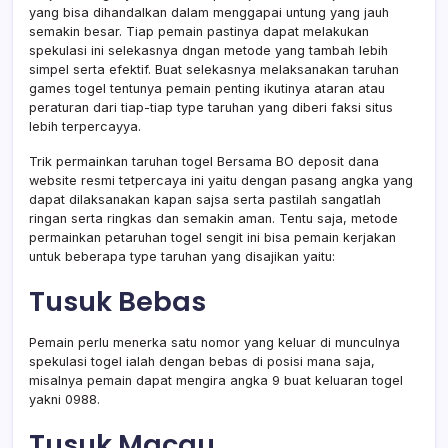
yang bisa dihandalkan dalam menggapai untung yang jauh
semakin besar. Tiap pemain pastinya dapat melakukan
spekulasi ini selekasnya dngan metode yang tambah lebih
simpel serta efektif. Buat selekasnya melaksanakan taruhan
games togel tentunya pemain penting ikutinya ataran atau
peraturan dari tiap-tiap type taruhan yang diberi faksi situs
lebih terpercayya.
Trik permainkan taruhan togel Bersama BO deposit dana
website resmi tetpercaya ini yaitu dengan pasang angka yang
dapat dilaksanakan kapan sajsa serta pastilah sangatlah
ringan serta ringkas dan semakin aman. Tentu saja, metode
permainkan petaruhan togel sengit ini bisa pemain kerjakan
untuk beberapa type taruhan yang disajikan yaitu:
Tusuk Bebas
Pemain perlu menerka satu nomor yang keluar di munculnya
spekulasi togel ialah dengan bebas di posisi mana saja,
misalnya pemain dapat mengira angka 9 buat keluaran togel
yakni 0988.
Tusuk Macau