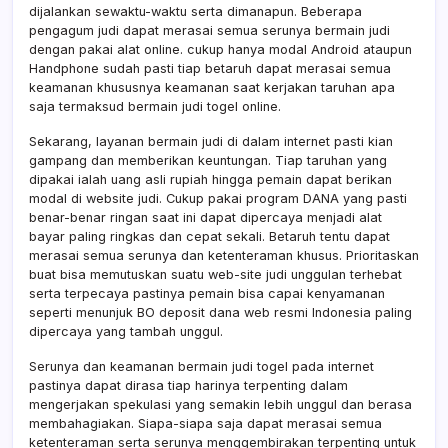
dijalankan sewaktu-waktu serta dimanapun. Beberapa
Wakt
Singk
pengagum judi dapat merasai semua serunya bermain judi
Main
dengan pakai alat online. cukup hanya modal Android ataupun
Judi
Handphone sudah pasti tiap betaruh dapat merasai semua
Toge
keamanan khususnya keamanan saat kerjakan taruhan apa
BO
saja termaksud bermain judi togel online.
Depo
Dana
Sekarang, layanan bermain judi di dalam internet pasti kian
Sama
gampang dan memberikan keuntungan. Tiap taruhan yang
dipakai ialah uang asli rupiah hingga pemain dapat berikan
modal di website judi. Cukup pakai program DANA yang pasti
benar-benar ringan saat ini dapat dipercaya menjadi alat
bayar paling ringkas dan cepat sekali. Betaruh tentu dapat
merasai semua serunya dan ketenteraman khusus. Prioritaskan
buat bisa memutuskan suatu web-site judi unggulan terhebat
serta terpecaya pastinya pemain bisa capai kenyamanan
seperti menunjuk BO deposit dana web resmi Indonesia paling
dipercaya yang tambah unggul.
Serunya dan keamanan bermain judi togel pada internet
pastinya dapat dirasa tiap harinya terpenting dalam
mengerjakan spekulasi yang semakin lebih unggul dan berasa
membahagiakan. Siapa-siapa saja dapat merasai semua
ketenteraman serta serunya menggembirakan terpenting untuk