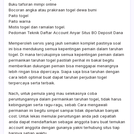
Buku tafsiran mimpi online
Bocoran angka atau prakiraan togel dewa bumi
Paito togel
Paito warna
Mistis togel dan ramalan togel.
Pedoman Teknik Daftar Account Anyar Situs BO Deposit Dana
Memperoleh servis yang jauh semakin komplet pastinya soal
ini bisa mendukung semua kepentingan pemain dalam taruhan
togel. Di mana tercukupinya semua kepentingan pemain dalam
permainkan taruhan togel pastilah perihal ini bakal begitu
memberikan dukungan pemain bisa menggapai menangnya
lebih ringan bisa dipercaya. Siapa saja bisa taruhan dengan
cara lebih optimal buat dapat taruhan perjudian togel
terpercaya serta terbaik.
Nach, untuk pemula yang mau selekasnya coba
peruntungannya dalam permainkan taruhan togel, tidak harus
kebingungan serta ragu-ragu, sebab Cara mengawali
permainan ini begitu simpel sampai tidak diperlukan banyak
cost. Untuk lekas memulai peruntungan anda jadi cepatlah
anda dapat mendaftarkan sebagai anggota baru buat temukan
account anggota dengan gunanya yakni terhubung situs tiap
harinya setiap waktu.