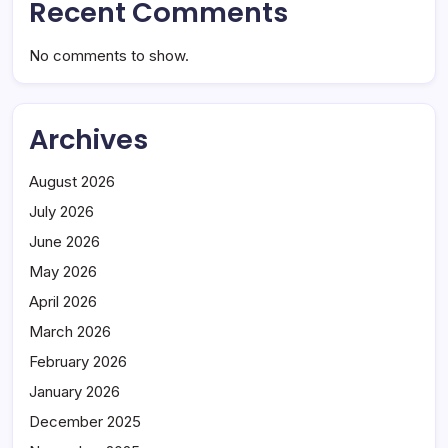
Recent Comments
No comments to show.
Archives
August 2026
July 2026
June 2026
May 2026
April 2026
March 2026
February 2026
January 2026
December 2025