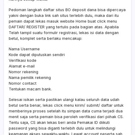
Pedoman langkah daftar situs BO deposit dana bisa dipercaya
yakni dengan buka link sah situs terlebih dulu, maka dari itu
pemain dapat lekas masuk website Home buat click menu
DAFTAR/ REGISTER yang tertulis pada bagian atas. Apabila
Telah tampil suatu formulir registrasi, lekas isi data dengan
betul, komplet serta berlaku mencakup:
Nama Username
Kode dapat diputuskan sendiri
Verifikasi kode
Alamat e-mail
Nomor rekening
Nama pemilik rekening
Nomor contact
Tentukan macam bank.
Selesai isikan serta pastikan ulangi kalau seluruh data udah
betul serta benar, lekas click menu kirim/ submit/ daftar untuk
memberinya proses setelah itu simpan data cuma terjadi dua
menit saja serta pemain bisa peroleh verifikasi dari piihak CS.
Tentu saja, CS akan lekas beri anda Pemakai ID diikuti
password yang bisa diganti terlebih dulu untuk melindungi
keamanan akses sewaktu-waktu. Lewat account peserta sah