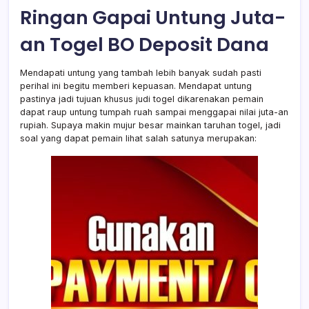
Ringan Gapai Untung Juta-
an Togel BO Deposit Dana
Mendapati untung yang tambah lebih banyak sudah pasti
perihal ini begitu memberi kepuasan. Mendapat untung
pastinya jadi tujuan khusus judi togel dikarenakan pemain
dapat raup untung tumpah ruah sampai menggapai nilai juta-an
rupiah. Supaya makin mujur besar mainkan taruhan togel, jadi
soal yang dapat pemain lihat salah satunya merupakan: