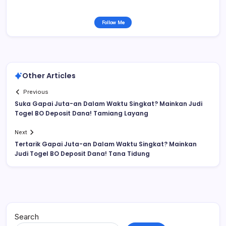
Follow Me
Other Articles
Previous
Suka Gapai Juta-an Dalam Waktu Singkat? Mainkan Judi
Togel BO Deposit Dana! Tamiang Layang
Next
Tertarik Gapai Juta-an Dalam Waktu Singkat? Mainkan
Judi Togel BO Deposit Dana! Tana Tidung
Search