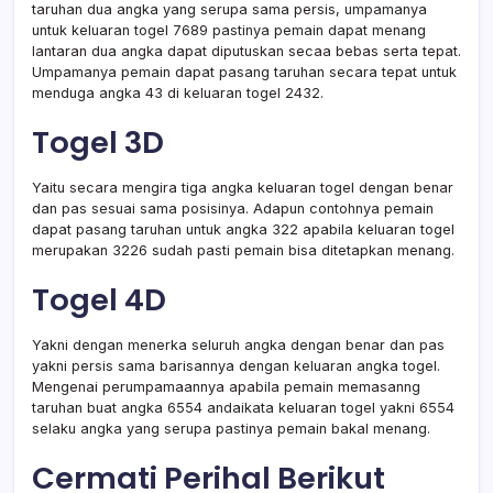
taruhan dua angka yang serupa sama persis, umpamanya
untuk keluaran togel 7689 pastinya pemain dapat menang
lantaran dua angka dapat diputuskan secaa bebas serta tepat.
Umpamanya pemain dapat pasang taruhan secara tepat untuk
menduga angka 43 di keluaran togel 2432.
Togel 3D
Yaitu secara mengira tiga angka keluaran togel dengan benar
dan pas sesuai sama posisinya. Adapun contohnya pemain
dapat pasang taruhan untuk angka 322 apabila keluaran togel
merupakan 3226 sudah pasti pemain bisa ditetapkan menang.
Togel 4D
Yakni dengan menerka seluruh angka dengan benar dan pas
yakni persis sama barisannya dengan keluaran angka togel.
Mengenai perumpamaannya apabila pemain memasanng
taruhan buat angka 6554 andaikata keluaran togel yakni 6554
selaku angka yang serupa pastinya pemain bakal menang.
Cermati Perihal Berikut