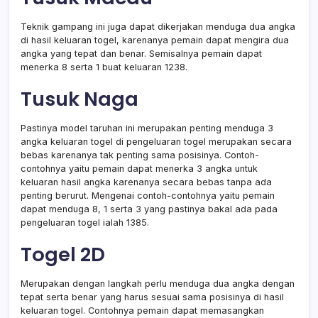
Teknik gampang ini juga dapat dikerjakan menduga dua angka
di hasil keluaran togel, karenanya pemain dapat mengira dua
angka yang tepat dan benar. Semisalnya pemain dapat
menerka 8 serta 1 buat keluaran 1238.
Tusuk Naga
Pastinya model taruhan ini merupakan penting menduga 3
angka keluaran togel di pengeluaran togel merupakan secara
bebas karenanya tak penting sama posisinya. Contoh-
contohnya yaitu pemain dapat menerka 3 angka untuk
keluaran hasil angka karenanya secara bebas tanpa ada
penting berurut. Mengenai contoh-contohnya yaitu pemain
dapat menduga 8, 1 serta 3 yang pastinya bakal ada pada
pengeluaran togel ialah 1385.
Togel 2D
Merupakan dengan langkah perlu menduga dua angka dengan
tepat serta benar yang harus sesuai sama posisinya di hasil
keluaran togel. Contohnya pemain dapat memasangkan