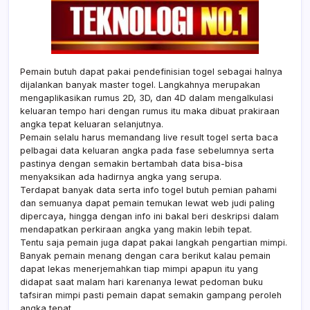
Pemain butuh dapat pakai pendefinisian togel sebagai halnya
dijalankan banyak master togel. Langkahnya merupakan
mengaplikasikan rumus 2D, 3D, dan 4D dalam mengalkulasi
keluaran tempo hari dengan rumus itu maka dibuat prakiraan
angka tepat keluaran selanjutnya.
Pemain selalu harus memandang live result togel serta baca
pelbagai data keluaran angka pada fase sebelumnya serta
pastinya dengan semakin bertambah data bisa-bisa
menyaksikan ada hadirnya angka yang serupa.
Terdapat banyak data serta info togel butuh pemian pahami
dan semuanya dapat pemain temukan lewat web judi paling
dipercaya, hingga dengan info ini bakal beri deskripsi dalam
mendapatkan perkiraan angka yang makin lebih tepat.
Tentu saja pemain juga dapat pakai langkah pengartian mimpi.
Banyak pemain menang dengan cara berikut kalau pemain
dapat lekas menerjemahkan tiap mimpi apapun itu yang
didapat saat malam hari karenanya lewat pedoman buku
tafsiran mimpi pasti pemain dapat semakin gampang peroleh
angka tepat.