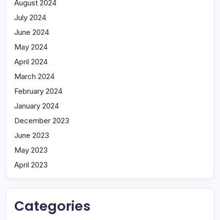
August 2024
July 2024
June 2024
May 2024
April 2024
March 2024
February 2024
January 2024
December 2023
June 2023
May 2023
April 2023
Categories