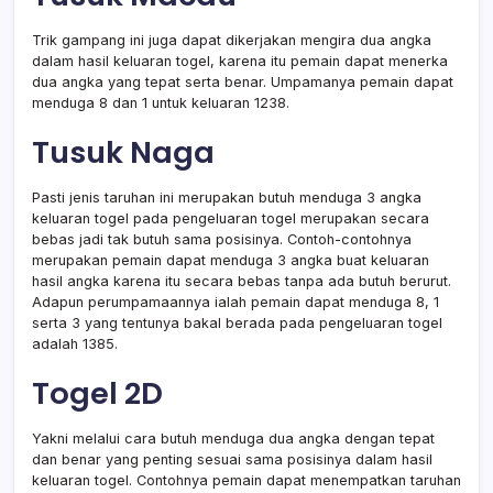
Trik gampang ini juga dapat dikerjakan mengira dua angka
dalam hasil keluaran togel, karena itu pemain dapat menerka
dua angka yang tepat serta benar. Umpamanya pemain dapat
menduga 8 dan 1 untuk keluaran 1238.
Tusuk Naga
Pasti jenis taruhan ini merupakan butuh menduga 3 angka
keluaran togel pada pengeluaran togel merupakan secara
bebas jadi tak butuh sama posisinya. Contoh-contohnya
merupakan pemain dapat menduga 3 angka buat keluaran
hasil angka karena itu secara bebas tanpa ada butuh berurut.
Adapun perumpamaannya ialah pemain dapat menduga 8, 1
serta 3 yang tentunya bakal berada pada pengeluaran togel
adalah 1385.
Togel 2D
Yakni melalui cara butuh menduga dua angka dengan tepat
dan benar yang penting sesuai sama posisinya dalam hasil
keluaran togel. Contohnya pemain dapat menempatkan taruhan