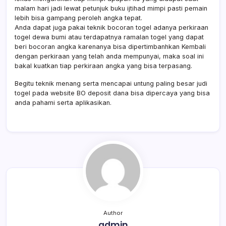
malam hari jadi lewat petunjuk buku ijtihad mimpi pasti pemain
lebih bisa gampang peroleh angka tepat.
Anda dapat juga pakai teknik bocoran togel adanya perkiraan
togel dewa bumi atau terdapatnya ramalan togel yang dapat
beri bocoran angka karenanya bisa dipertimbanhkan Kembali
dengan perkiraan yang telah anda mempunyai, maka soal ini
bakal kuatkan tiap perkiraan angka yang bisa terpasang.
Begitu teknik menang serta mencapai untung paling besar judi
togel pada website BO deposit dana bisa dipercaya yang bisa
anda pahami serta aplikasikan.
Author
admin