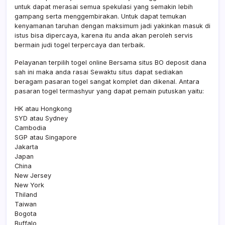
untuk dapat merasai semua spekulasi yang semakin lebih
gampang serta menggembirakan. Untuk dapat temukan
kenyamanan taruhan dengan maksimum jadi yakinkan masuk di
istus bisa dipercaya, karena itu anda akan peroleh servis
bermain judi togel terpercaya dan terbaik.
Pelayanan terpilih togel online Bersama situs BO deposit dana
sah ini maka anda rasai Sewaktu situs dapat sediakan
beragam pasaran togel sangat komplet dan dikenal. Antara
pasaran togel termashyur yang dapat pemain putuskan yaitu:
HK atau Hongkong
SYD atau Sydney
Cambodia
SGP atau Singapore
Jakarta
Japan
China
New Jersey
New York
Thiland
Taiwan
Bogota
Buffalo