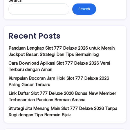
Search
Search
Recent Posts
Panduan Lengkap Slot 777 Deluxe 2026 untuk Meraih
Jackpot Besar: Strategi Dan Tips Bermain log
Cara Download Aplikasi Slot 777 Deluxe 2026 Versi
Terbaru dengan Aman
Kumpulan Bocoran Jam Hoki Slot 777 Deluxe 2026
Paling Gacor Terbaru
Link Daftar Slot 777 Deluxe 2026 Bonus New Member
Terbesar dan Panduan Bermain Amana
Strategi Jitu Menang Main Slot 777 Deluxe 2026 Tanpa
Rugi dengan Tips Bermain Bijak