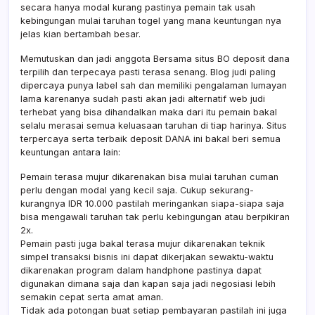
secara hanya modal kurang pastinya pemain tak usah
kebingungan mulai taruhan togel yang mana keuntungan nya
jelas kian bertambah besar.
Memutuskan dan jadi anggota Bersama situs BO deposit dana
terpilih dan terpecaya pasti terasa senang. Blog judi paling
dipercaya punya label sah dan memiliki pengalaman lumayan
lama karenanya sudah pasti akan jadi alternatif web judi
terhebat yang bisa dihandalkan maka dari itu pemain bakal
selalu merasai semua keluasaan taruhan di tiap harinya. Situs
terpercaya serta terbaik deposit DANA ini bakal beri semua
keuntungan antara lain:
Pemain terasa mujur dikarenakan bisa mulai taruhan cuman
perlu dengan modal yang kecil saja. Cukup sekurang-
kurangnya IDR 10.000 pastilah meringankan siapa-siapa saja
bisa mengawali taruhan tak perlu kebingungan atau berpikiran
2x.
Pemain pasti juga bakal terasa mujur dikarenakan teknik
simpel transaksi bisnis ini dapat dikerjakan sewaktu-waktu
dikarenakan program dalam handphone pastinya dapat
digunakan dimana saja dan kapan saja jadi negosiasi lebih
semakin cepat serta amat aman.
Tidak ada potongan buat setiap pembayaran pastilah ini juga