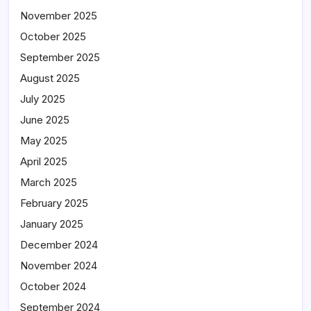
November 2025
October 2025
September 2025
August 2025
July 2025
June 2025
May 2025
April 2025
March 2025
February 2025
January 2025
December 2024
November 2024
October 2024
September 2024