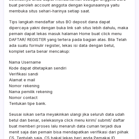
buat peroleh account anggota dengan kegunaannya yaitu
membuka situs sehari-harinya setiap saat.
Tips langkah mendaftar situs BO deposit dana dapat
dipercaya yakni dengan buka link sah situs lebih dahulu, maka
pemain dapat lekas masuk halaman Home buat click menu
DAFTAR/ REGISTER yang tertera pada bagian atas. Bila Telah
ada suatu formulir register, lekas isi data dengan betul,
komplet serta benar mencakup:
Nama Username
Kode dapat ditetapkan sendiri
Verifikasi sandi
Alamat e mail
Nomor rekening
Nama pemilik rekening
Nomor contact
Tentukan tipe bank.
Seusai isikan serta meyakinkan ulangi jika seluruh data udah
betul dan benar, selekasnya click menu kirim/ submit/ daftar
buat memberi proses lalu menaruh data cuman terjadi dua
menit saja dan pemain bisa mendapatkan verifikasi dari piihak
CS. Tentulah saja, CS bakal lekas beri anda Pemakai ID