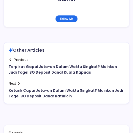
Follow Me
Other Articles
Previous
Terpikat Gapai Juta-an Dalam Waktu Singkat? Mainkan
Judi Togel BO Deposit Dana! Kuala Kapuas
Next
Ketarik Capai Juta-an Dalam Waktu Singkat? Mainkan Judi
Togel BO Deposit Dana! Batulicin