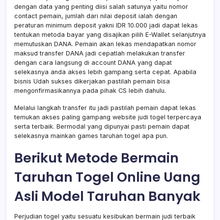
dengan data yang penting diisi salah satunya yaitu nomor
contact pemain, jumlah dari nilai deposit ialah dengan
peraturan minimum deposit yakni IDR 10.000 jadi dapat lekas
tentukan metoda bayar yang disajikan pilih E-Wallet selanjutnya
memutuskan DANA. Pemain akan lekas mendapatkan nomor
maksud transfer DANA jadi cepatlah melakukan transfer
dengan cara langsung di account DANA yang dapat
selekasnya anda akses lebih gampang serta cepat. Apabila
bisnis Udah sukses dikerjakan pastilah pemain bisa
mengonfirmasikannya pada pihak CS lebih dahulu.
Melalui langkah transfer itu jadi pastilah pemain dapat lekas
temukan akses paling gampang website judi togel terpercaya
serta terbaik. Bermodal yang dipunyai pasti pemain dapat
selekasnya mainkan games taruhan togel apa pun.
Berikut Metode Bermain
Taruhan Togel Online Uang
Asli Model Taruhan Banyak
Perjudian togel yaitu sesuatu kesibukan bermain judi terbaik