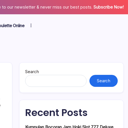
 to our newsletter & never miss our best posts.
Subscribe Now!
ulette Online
Search
Search
on
f
Recent Posts
Terpikat
Gapai
Juta-
Kumpulan Bocoran Jam Hoki Slot 777 Deluxe