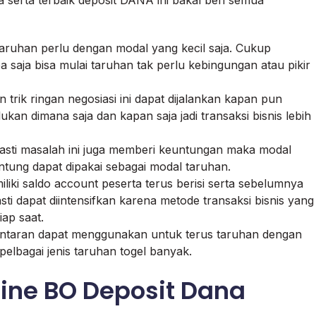
aruhan perlu dengan modal yang kecil saja. Cukup
a saja bisa mulai taruhan tak perlu kebingungan atau pikir
 trik ringan negosiasi ini dapat dijalankan kapan pun
kan dimana saja dan kapan saja jadi transaksi bisnis lebih
asti masalah ini juga memberi keuntungan maka modal
ntung dapat dipakai sebagai modal taruhan.
liki saldo account peserta terus berisi serta sebelumnya
asti dapat diintensifkan karena metode transaksi bisnis yang
iap saat.
antaran dapat menggunakan untuk terus taruhan dengan
lbagai jenis taruhan togel banyak.
line BO Deposit Dana