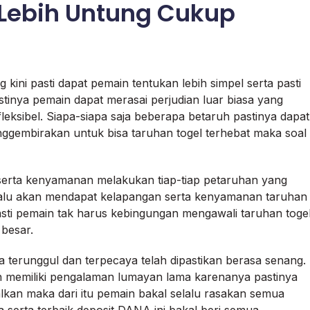
 Lebih Untung Cukup
 kini pasti dapat pemain tentukan lebih simpel serta pasti
astinya pemain dapat merasai perjudian luar biasa yang
ksibel. Siapa-siapa saja beberapa betaruh pastinya dapat
ggembirakan untuk bisa taruhan togel terhebat maka soal
erta kenyamanan melakukan tiap-tiap petaruhan yang
elalu akan mendapat kelapangan serta kenyamanan taruhan
sti pemain tak harus kebingungan mengawali taruhan toge
besar.
na terunggul dan terpecaya telah dipastikan berasa senang.
dan memiliki pengalaman lumayan lama karenanya pastinya
dalkan maka dari itu pemain bakal selalu rasakan semua
a serta terbaik deposit DANA ini bakal beri semua