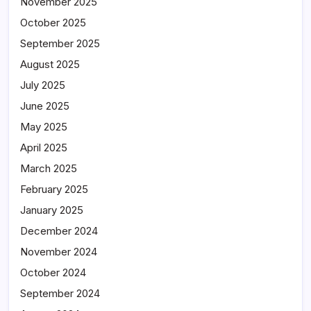
November 2025
October 2025
September 2025
August 2025
July 2025
June 2025
May 2025
April 2025
March 2025
February 2025
January 2025
December 2024
November 2024
October 2024
September 2024