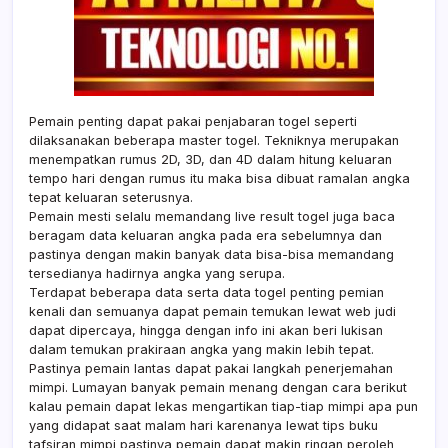
Pemain penting dapat pakai penjabaran togel seperti
dilaksanakan beberapa master togel. Tekniknya merupakan
menempatkan rumus 2D, 3D, dan 4D dalam hitung keluaran
tempo hari dengan rumus itu maka bisa dibuat ramalan angka
tepat keluaran seterusnya.
Pemain mesti selalu memandang live result togel juga baca
beragam data keluaran angka pada era sebelumnya dan
pastinya dengan makin banyak data bisa-bisa memandang
tersedianya hadirnya angka yang serupa.
Terdapat beberapa data serta data togel penting pemian
kenali dan semuanya dapat pemain temukan lewat web judi
dapat dipercaya, hingga dengan info ini akan beri lukisan
dalam temukan prakiraan angka yang makin lebih tepat.
Pastinya pemain lantas dapat pakai langkah penerjemahan
mimpi. Lumayan banyak pemain menang dengan cara berikut
kalau pemain dapat lekas mengartikan tiap-tiap mimpi apa pun
yang didapat saat malam hari karenanya lewat tips buku
tafsiran mimpi pastinya pemain dapat makin ringan peroleh