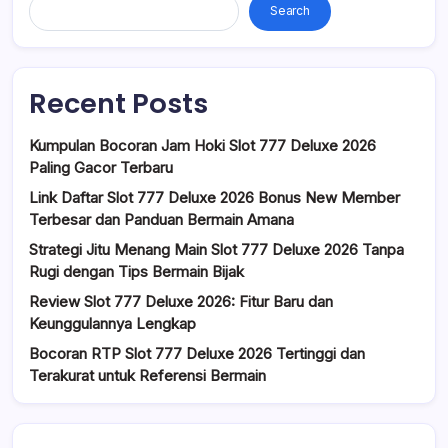
Search
Recent Posts
Kumpulan Bocoran Jam Hoki Slot 777 Deluxe 2026
Paling Gacor Terbaru
Link Daftar Slot 777 Deluxe 2026 Bonus New Member
Terbesar dan Panduan Bermain Amana
Strategi Jitu Menang Main Slot 777 Deluxe 2026 Tanpa
Rugi dengan Tips Bermain Bijak
Review Slot 777 Deluxe 2026: Fitur Baru dan
Keunggulannya Lengkap
Bocoran RTP Slot 777 Deluxe 2026 Tertinggi dan
Terakurat untuk Referensi Bermain