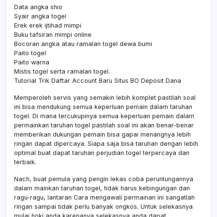
Data angka shio
Syair angka togel
Erek erek ijtihad mimpi
Buku tafsiran mimpi online
Bocoran angka atau ramalan togel dewa bumi
Paito togel
Paito warna
Mistis togel serta ramalan togel.
Tutorial Trik Daftar Account Baru Situs BO Deposit Dana
Memperoleh servis yang semakin lebih komplet pastilah soal
ini bisa mendukung semua keperluan pemain dalam taruhan
togel. Di mana tercukupinya semua keperluan pemain dalam
permainkan taruhan togel pastilah soal ini akan benar-benar
memberikan dukungan pemain bisa gapai menangnya lebih
ringan dapat dipercaya. Siapa saja bisa taruhan dengan lebih
optimal buat dapat taruhan perjudian togel terpercaya dan
terbaik.
Nach, buat pemula yang pengin lekas coba peruntungannya
dalam mainkan taruhan togel, tidak harus kebingungan dan
ragu-ragu, lantaran Cara mengawali permainan ini sangatlah
ringan sampai tidak perlu banyak ongkos. Untuk selekasnya
mulai hoki anda karenanya selekasnya anda dapat