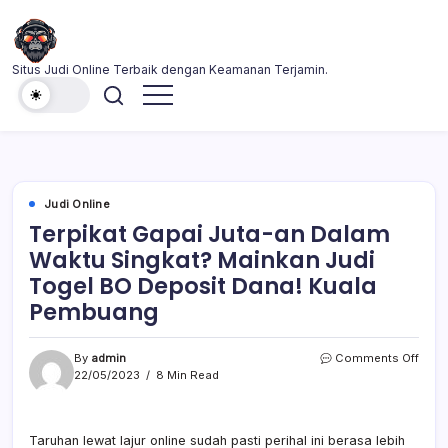
Skip
to
content
AlrassedOnline
Situs Judi Online Terbaik dengan Keamanan Terjamin.
Judi Online
Terpikat Gapai Juta-an Dalam
Waktu Singkat? Mainkan Judi
Togel BO Deposit Dana! Kuala
Pembuang
on
By
admin
Comments Off
Terpi
22/05/2023
8 Min Read
Gapa
Juta-
an
Taruhan lewat lajur online sudah pasti perihal ini berasa lebih
Dala