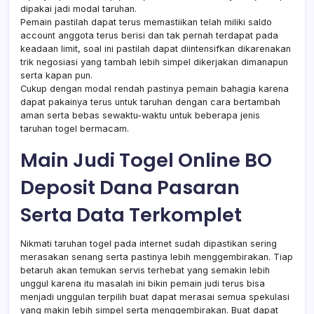
dipakai jadi modal taruhan.
Pemain pastilah dapat terus memastiikan telah miliki saldo
account anggota terus berisi dan tak pernah terdapat pada
keadaan limit, soal ini pastilah dapat diintensifkan dikarenakan
trik negosiasi yang tambah lebih simpel dikerjakan dimanapun
serta kapan pun.
Cukup dengan modal rendah pastinya pemain bahagia karena
dapat pakainya terus untuk taruhan dengan cara bertambah
aman serta bebas sewaktu-waktu untuk beberapa jenis
taruhan togel bermacam.
Main Judi Togel Online BO
Deposit Dana Pasaran
Serta Data Terkomplet
Nikmati taruhan togel pada internet sudah dipastikan sering
merasakan senang serta pastinya lebih menggembirakan. Tiap
betaruh akan temukan servis terhebat yang semakin lebih
unggul karena itu masalah ini bikin pemain judi terus bisa
menjadi unggulan terpilih buat dapat merasai semua spekulasi
yang makin lebih simpel serta menggembirakan. Buat dapat