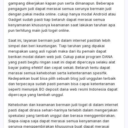
gampang dikerjakan kapan pun serta dimanapun. Beberapa
Wakt
Singk
pengagum judi dapat merasai semua serunya bermain judi
Main
dengan pakai media online. cukup hanya modal Android atau
Judi
Gadget sudah pasti tiap betaruh dapat merasai semua
Toge
kenyamanan khususnya keamanan saat lakukan taruhan apa
BO
pun terhitung main judi togel online.
Depo
Dana
Saat ini, layanan bermain judi dalam internet pastilah lebih
Kual
simpel dan beri keuntungan. Tiap taruhan yang dipakai
Pem
merupakan uang asli rupiah maka dari itu pemain dapat
berikan modal dalam web judi. Cukup pakai program DANA
yang pasti begitu ringan saat ini dapat dipercaya selaku alat
bayar paling efektif dan cepat sekali. Betaruh tentu dapat
merasai semua kehebohan serta ketenteraman spesifik.
Kedepankan buat bisa pilih sebuah blog judi unggulan terbaik
dan terpecaya sudah pasti pemain bisa capai ketenteraman
seperti menunjuk BO deposit dana web resmi Indonesia dapat
dipercaya yang tambah unggul.
Kehebohan dan keamanan bermain judi togel di dalam internet
pasti dapat dirasa sehari-harinya terlebih dalam mengerjakan
spekulasi yang tambah unggul dan berasa menggembirakan.
Siapa-siapa saja dapat merasai semua kenyamanan dan
serunya menggembirakan khususnya buat dapat merasai