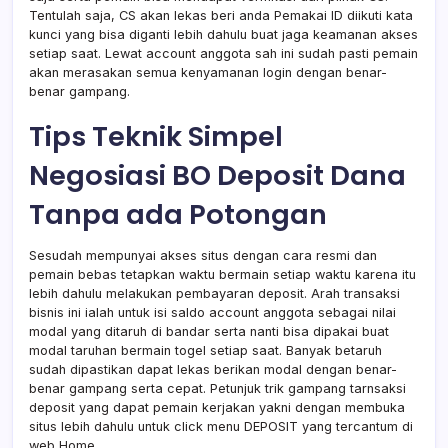
Tentulah saja, CS akan lekas beri anda Pemakai ID diikuti kata
kunci yang bisa diganti lebih dahulu buat jaga keamanan akses
setiap saat. Lewat account anggota sah ini sudah pasti pemain
akan merasakan semua kenyamanan login dengan benar-
benar gampang.
Tips Teknik Simpel
Negosiasi BO Deposit Dana
Tanpa ada Potongan
Sesudah mempunyai akses situs dengan cara resmi dan
pemain bebas tetapkan waktu bermain setiap waktu karena itu
lebih dahulu melakukan pembayaran deposit. Arah transaksi
bisnis ini ialah untuk isi saldo account anggota sebagai nilai
modal yang ditaruh di bandar serta nanti bisa dipakai buat
modal taruhan bermain togel setiap saat. Banyak betaruh
sudah dipastikan dapat lekas berikan modal dengan benar-
benar gampang serta cepat. Petunjuk trik gampang tarnsaksi
deposit yang dapat pemain kerjakan yakni dengan membuka
situs lebih dahulu untuk click menu DEPOSIT yang tercantum di
web Home.