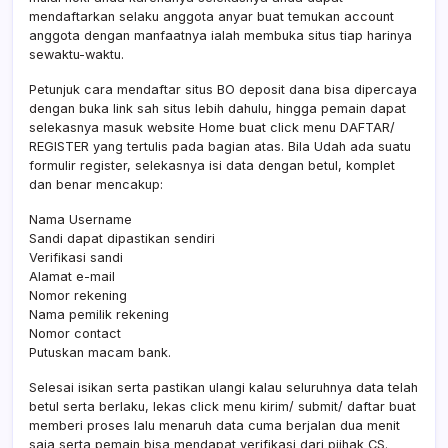
mendaftarkan selaku anggota anyar buat temukan account
anggota dengan manfaatnya ialah membuka situs tiap harinya
sewaktu-waktu.
Petunjuk cara mendaftar situs BO deposit dana bisa dipercaya
dengan buka link sah situs lebih dahulu, hingga pemain dapat
selekasnya masuk website Home buat click menu DAFTAR/
REGISTER yang tertulis pada bagian atas. Bila Udah ada suatu
formulir register, selekasnya isi data dengan betul, komplet
dan benar mencakup:
Nama Username
Sandi dapat dipastikan sendiri
Verifikasi sandi
Alamat e-mail
Nomor rekening
Nama pemilik rekening
Nomor contact
Putuskan macam bank.
Selesai isikan serta pastikan ulangi kalau seluruhnya data telah
betul serta berlaku, lekas click menu kirim/ submit/ daftar buat
memberi proses lalu menaruh data cuma berjalan dua menit
saja serta pemain bisa mendapat verifikasi dari piihak CS.