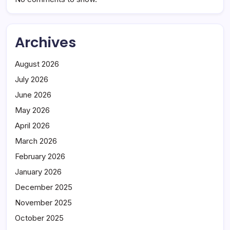
Archives
August 2026
July 2026
June 2026
May 2026
April 2026
March 2026
February 2026
January 2026
December 2025
November 2025
October 2025