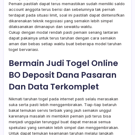
Pemain pastilah dapat terus memastiikan sudah memiliki saldo
account anggota terus berisi dan sebelumnya tak pernah
terdapat pada situasi limit, soal ini pastilah dapat diintensifkan
dikarenakan teknik negosiasi yang semakin lebih simpel
dilaksanakan dimanapun dan sewaktu-waktu.
Cukup dengan modal rendah pasti pemain senang lantaran
dapat pakainya untuk terus taruhan dengan cara semakin
aman dan bebas setiap waktu buat beberapa model taruhan
togel bervariasi.
Bermain Judi Togel Online
BO Deposit Dana Pasaran
Dan Data Terkomplet
Nikmati taruhan togel pada internet pasti selalu merasakan
suka serta pasti lebih menggembirakan. Tiap-tiap betaruh
bakal temukan servis terbaik yang jauh semakin unggul
karenanya masalah ini membikin pemain judi terus bisa
menjadi unggulan terunggul buat dapat merasai semua
spekulasi yang semakin lebih simpel dan menggembirakan.
Untuk dapat temukan keamanan taruhan melalui langkah