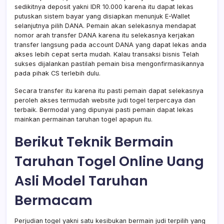
sedikitnya deposit yakni IDR 10.000 karena itu dapat lekas
putuskan sistem bayar yang disiapkan menunjuk E-Wallet
selanjutnya pilih DANA. Pemain akan selekasnya mendapat
nomor arah transfer DANA karena itu selekasnya kerjakan
transfer langsung pada account DANA yang dapat lekas anda
akses lebih cepat serta mudah. Kalau transaksi bisnis Telah
sukses dijalankan pastilah pemain bisa mengonfirmasikannya
pada pihak CS terlebih dulu.
Secara transfer itu karena itu pasti pemain dapat selekasnya
peroleh akses termudah website judi togel terpercaya dan
terbaik. Bermodal yang dipunyai pasti pemain dapat lekas
mainkan permainan taruhan togel apapun itu.
Berikut Teknik Bermain
Taruhan Togel Online Uang
Asli Model Taruhan
Bermacam
Perjudian togel yakni satu kesibukan bermain judi terpilih yang