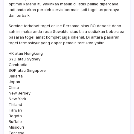
optimal karena itu yakinkan masuk di istus paling dipercaya,
jadi anda akan peroleh servis bermain judi togel terpercaya
dan terbaik.
Service terhebat togel online Bersama situs BO deposit dana
sah ini maka anda rasa Sewaktu situs bisa sediakan beberapa
pasaran togel amat komplet juga dikenal. Di antara pasaran
togel termashyur yang dapat pemain tentukan yaitu:
HK atau Hongkong
SYD atau Sydney
Cambodia
SGP atau Singapore
Jakarta
Japan
China
New Jersey
New York
Thiland
Taiwan
Bogota
Buffalo
Missouri
Tennese