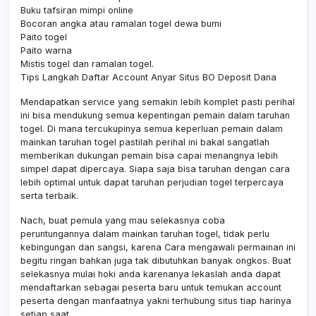
Buku tafsiran mimpi online
Bocoran angka atau ramalan togel dewa bumi
Paito togel
Paito warna
Mistis togel dan ramalan togel.
Tips Langkah Daftar Account Anyar Situs BO Deposit Dana
Mendapatkan service yang semakin lebih komplet pasti perihal
ini bisa mendukung semua kepentingan pemain dalam taruhan
togel. Di mana tercukupinya semua keperluan pemain dalam
mainkan taruhan togel pastilah perihal ini bakal sangatlah
memberikan dukungan pemain bisa capai menangnya lebih
simpel dapat dipercaya. Siapa saja bisa taruhan dengan cara
lebih optimal untuk dapat taruhan perjudian togel terpercaya
serta terbaik.
Nach, buat pemula yang mau selekasnya coba
peruntungannya dalam mainkan taruhan togel, tidak perlu
kebingungan dan sangsi, karena Cara mengawali permainan ini
begitu ringan bahkan juga tak dibutuhkan banyak ongkos. Buat
selekasnya mulai hoki anda karenanya lekaslah anda dapat
mendaftarkan sebagai peserta baru untuk temukan account
peserta dengan manfaatnya yakni terhubung situs tiap harinya
setiap saat.