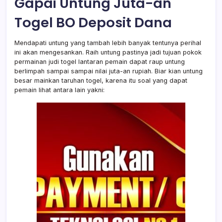
Gapai Untung Juta-an
Togel BO Deposit Dana
Mendapati untung yang tambah lebih banyak tentunya perihal
ini akan mengesankan. Raih untung pastinya jadi tujuan pokok
permainan judi togel lantaran pemain dapat raup untung
berlimpah sampai sampai nilai juta-an rupiah. Biar kian untung
besar mainkan taruhan togel, karena itu soal yang dapat
pemain lihat antara lain yakni: