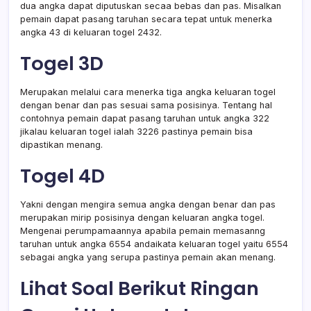
dua angka dapat diputuskan secaa bebas dan pas. Misalkan
pemain dapat pasang taruhan secara tepat untuk menerka
angka 43 di keluaran togel 2432.
Togel 3D
Merupakan melalui cara menerka tiga angka keluaran togel
dengan benar dan pas sesuai sama posisinya. Tentang hal
contohnya pemain dapat pasang taruhan untuk angka 322
jikalau keluaran togel ialah 3226 pastinya pemain bisa
dipastikan menang.
Togel 4D
Yakni dengan mengira semua angka dengan benar dan pas
merupakan mirip posisinya dengan keluaran angka togel.
Mengenai perumpamaannya apabila pemain memasanng
taruhan untuk angka 6554 andaikata keluaran togel yaitu 6554
sebagai angka yang serupa pastinya pemain akan menang.
Lihat Soal Berikut Ringan