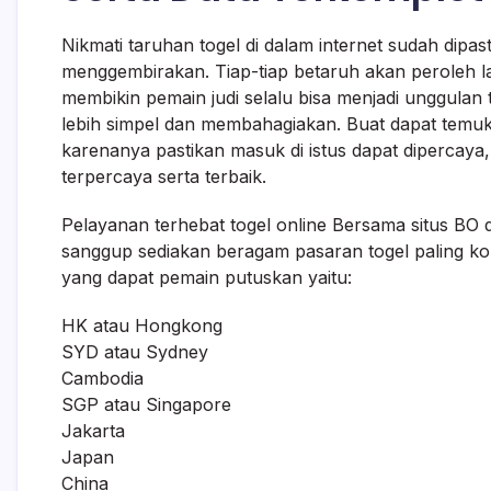
Nikmati taruhan togel di dalam internet sudah dipas
menggembirakan. Tiap-tiap betaruh akan peroleh lay
membikin pemain judi selalu bisa menjadi unggulan
lebih simpel dan membahagiakan. Buat dapat te
karenanya pastikan masuk di istus dapat dipercaya,
terpercaya serta terbaik.
Pelayanan terhebat togel online Bersama situs BO d
sanggup sediakan beragam pasaran togel paling kom
yang dapat pemain putuskan yaitu:
HK atau Hongkong
SYD atau Sydney
Cambodia
SGP atau Singapore
Jakarta
Japan
China