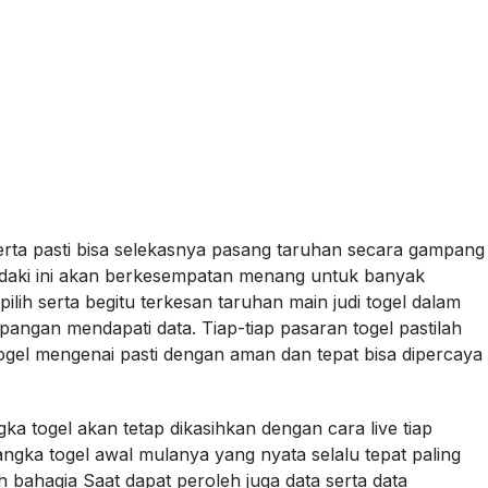
erta pasti bisa selekasnya pasang taruhan secara gampang
ndaki ini akan berkesempatan menang untuk banyak
pilih serta begitu terkesan taruhan main judi togel dalam
pangan mendapati data. Tiap-tiap pasaran togel pastilah
togel mengenai pasti dengan aman dan tepat bisa dipercaya
ka togel akan tetap dikasihkan dengan cara live tiap
angka togel awal mulanya yang nyata selalu tepat paling
h bahagia Saat dapat peroleh juga data serta data