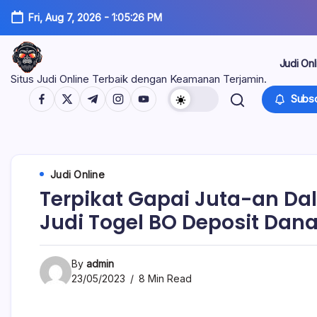
Skip
Fri, Aug 7, 2026
-
1:05:27 PM
to
content
Judi Onl
AlrassedOnline
Situs Judi Online Terbaik dengan Keamanan Terjamin.
https://www.facebook.com/
https://twitter.com/
https://t.me/
https://www.instagram.com/
https://youtube.com/
Subsc
Judi Online
Terpikat Gapai Juta-an D
Judi Togel BO Deposit Dan
By
admin
23/05/2023
8 Min Read