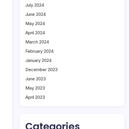
July 2024
June 2024
May 2024
April 2024
March 2024
February 2024
January 2024
December 2023
June 2023
May 2023
April 2023
Categories