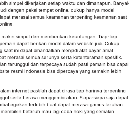
 lebih simpel dikerjakan setiap waktu dan dimanapun. Banya
judi dengan pakai tempat online. cukup hanya modal
 dapat merasai semua keamanan terpenting keamanan saat
online.
sti makin simpel dan memberikan keuntungan. Tiap-tiap
 pemain dapat berikan modal dalam website judi. Cukup
saat ini dapat dihandalkan menjadi alat bayar amat
pat merasai semua serunya serta ketenteraman spesifik.
gulan terunggul dan terpecaya sudah pasti pemain bisa capai
ite resmi Indonesia bisa dipercaya yang semakin lebih
am internet pastilah dapat dirasa tiap harinya terpenting
ggul serta berasa menggembirakan. Siapa-siapa saja dapat
bahagiakan terlebih buat dapat merasai games taruhan
n membikin betaruh mau lagi coba hoki yang semakin