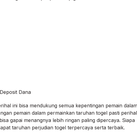
Deposit Dana
erihal ini bisa mendukung semua kepentingan pemain dala
ngan pemain dalam permainkan taruhan togel pasti perihal
isa gapai menangnya lebih ringan paling dipercaya. Siapa
apat taruhan perjudian togel terpercaya serta terbaik.