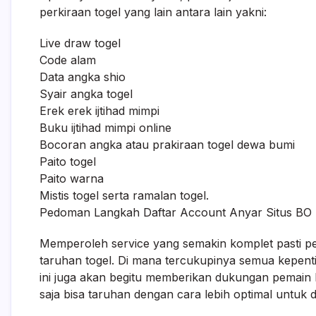
perkiraan togel yang lain antara lain yakni:
Live draw togel
Code alam
Data angka shio
Syair angka togel
Erek erek ijtihad mimpi
Buku ijtihad mimpi online
Bocoran angka atau prakiraan togel dewa bumi
Paito togel
Paito warna
Mistis togel serta ramalan togel.
Pedoman Langkah Daftar Account Anyar Situs BO 
Memperoleh service yang semakin komplet pasti p
taruhan togel. Di mana tercukupinya semua kepenti
ini juga akan begitu memberikan dukungan pemain b
saja bisa taruhan dengan cara lebih optimal untuk d