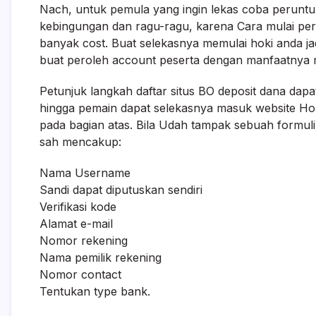
Nach, untuk pemula yang ingin lekas coba peruntu
kebingungan dan ragu-ragu, karena Cara mulai per
banyak cost. Buat selekasnya memulai hoki anda ja
buat peroleh account peserta dengan manfaatnya m
Petunjuk langkah daftar situs BO deposit dana dapat
hingga pemain dapat selekasnya masuk website H
pada bagian atas. Bila Udah tampak sebuah formulir 
sah mencakup:
Nama Username
Sandi dapat diputuskan sendiri
Verifikasi kode
Alamat e-mail
Nomor rekening
Nama pemilik rekening
Nomor contact
Tentukan type bank.