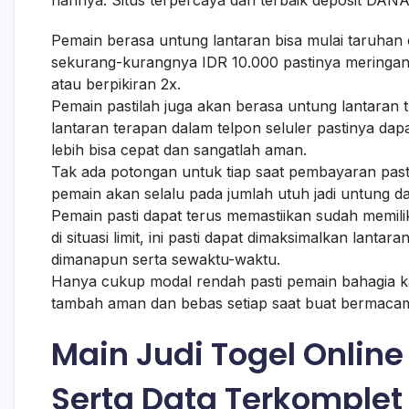
Pemain berasa untung lantaran bisa mulai taruhan
sekurang-kurangnya IDR 10.000 pastinya meringank
atau berpikiran 2x.
Pemain pastilah juga akan berasa untung lantaran tr
lantaran terapan dalam telpon seluler pastinya dapa
lebih bisa cepat dan sangatlah aman.
Tak ada potongan untuk tiap saat pembayaran pasti
pemain akan selalu pada jumlah utuh jadi untung da
Pemain pasti dapat terus memastiikan sudah memilik
di situasi limit, ini pasti dapat dimaksimalkan lanta
dimanapun serta sewaktu-waktu.
Hanya cukup modal rendah pasti pemain bahagia 
tambah aman dan bebas setiap saat buat bermacam
Main Judi Togel Onlin
Serta Data Terkomplet