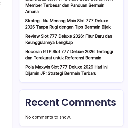
an
k
Member Terbesar dan Panduan Bermain
Dalam
Amana
Waktu
Singkat?
Strategi Jitu Menang Main Slot 777 Deluxe
Mainkan
2026 Tanpa Rugi dengan Tips Bermain Bijak
Judi
Review Slot 777 Deluxe 2026: Fitur Baru dan
Togel
Keunggulannya Lengkap
BO
Deposit
Bocoran RTP Slot 777 Deluxe 2026 Tertinggi
Dana!
dan Terakurat untuk Referensi Bermain
Bontang
Pola Maxwin Slot 777 Deluxe 2026 Hari Ini
Dijamin JP: Strategi Bermain Terbaru
Recent Comments
No comments to show.