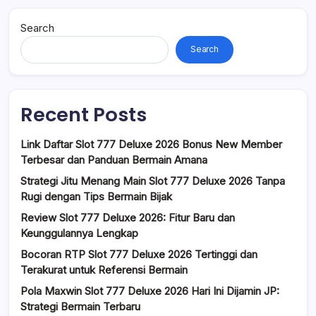
Search
Search
Recent Posts
Link Daftar Slot 777 Deluxe 2026 Bonus New Member
Terbesar dan Panduan Bermain Amana
Strategi Jitu Menang Main Slot 777 Deluxe 2026 Tanpa
Rugi dengan Tips Bermain Bijak
Review Slot 777 Deluxe 2026: Fitur Baru dan
Keunggulannya Lengkap
Bocoran RTP Slot 777 Deluxe 2026 Tertinggi dan
Terakurat untuk Referensi Bermain
Pola Maxwin Slot 777 Deluxe 2026 Hari Ini Dijamin JP:
Strategi Bermain Terbaru