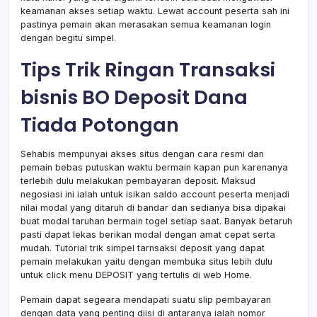
keamanan akses setiap waktu. Lewat account peserta sah ini
pastinya pemain akan merasakan semua keamanan login
dengan begitu simpel.
Tips Trik Ringan Transaksi
bisnis BO Deposit Dana
Tiada Potongan
Sehabis mempunyai akses situs dengan cara resmi dan
pemain bebas putuskan waktu bermain kapan pun karenanya
terlebih dulu melakukan pembayaran deposit. Maksud
negosiasi ini ialah untuk isikan saldo account peserta menjadi
nilai modal yang ditaruh di bandar dan sedianya bisa dipakai
buat modal taruhan bermain togel setiap saat. Banyak betaruh
pasti dapat lekas berikan modal dengan amat cepat serta
mudah. Tutorial trik simpel tarnsaksi deposit yang dapat
pemain melakukan yaitu dengan membuka situs lebih dulu
untuk click menu DEPOSIT yang tertulis di web Home.
Pemain dapat segeara mendapati suatu slip pembayaran
dengan data yang penting diisi di antaranya ialah nomor