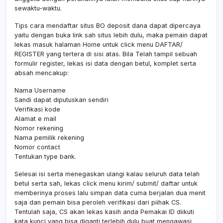
sewaktu-waktu.
Tips cara mendaftar situs BO deposit dana dapat dipercaya
yaitu dengan buka link sah situs lebih dulu, maka pemain dapat
lekas masuk halaman Home untuk click menu DAFTAR/
REGISTER yang tertera di sisi atas. Bila Telah tampil sebuah
formulir register, lekas isi data dengan betul, komplet serta
absah mencakup:
Nama Username
Sandi dapat diputuskan sendiri
Verifikasi kode
Alamat e mail
Nomor rekening
Nama pemilik rekening
Nomor contact
Tentukan type bank.
Selesai isi serta menegaskan ulangi kalau seluruh data telah
betul serta sah, lekas click menu kirim/ submit/ daftar untuk
memberinya proses lalu simpan data cuma berjalan dua menit
saja dan pemain bisa peroleh verifikasi dari piihak CS.
Tentulah saja, CS akan lekas kasih anda Pemakai ID diikuti
kata kunci yang bisa diganti terlebih dulu buat mengawasi