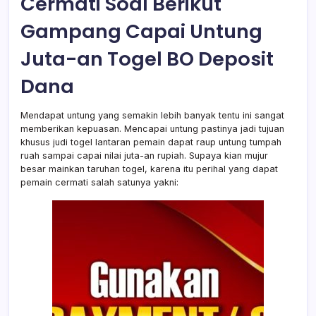
Cermati Soal Berikut
Gampang Capai Untung
Juta-an Togel BO Deposit
Dana
Mendapat untung yang semakin lebih banyak tentu ini sangat
memberikan kepuasan. Mencapai untung pastinya jadi tujuan
khusus judi togel lantaran pemain dapat raup untung tumpah
ruah sampai capai nilai juta-an rupiah. Supaya kian mujur
besar mainkan taruhan togel, karena itu perihal yang dapat
pemain cermati salah satunya yakni: