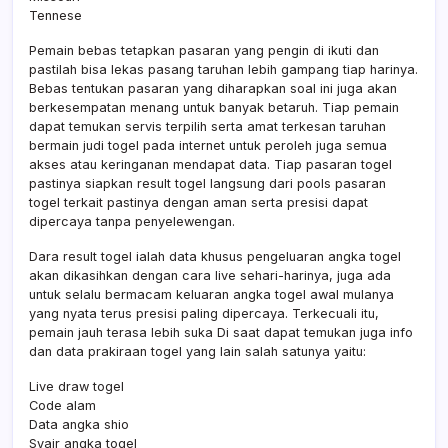
Tennese
Pemain bebas tetapkan pasaran yang pengin di ikuti dan
pastilah bisa lekas pasang taruhan lebih gampang tiap harinya.
Bebas tentukan pasaran yang diharapkan soal ini juga akan
berkesempatan menang untuk banyak betaruh. Tiap pemain
dapat temukan servis terpilih serta amat terkesan taruhan
bermain judi togel pada internet untuk peroleh juga semua
akses atau keringanan mendapat data. Tiap pasaran togel
pastinya siapkan result togel langsung dari pools pasaran
togel terkait pastinya dengan aman serta presisi dapat
dipercaya tanpa penyelewengan.
Dara result togel ialah data khusus pengeluaran angka togel
akan dikasihkan dengan cara live sehari-harinya, juga ada
untuk selalu bermacam keluaran angka togel awal mulanya
yang nyata terus presisi paling dipercaya. Terkecuali itu,
pemain jauh terasa lebih suka Di saat dapat temukan juga info
dan data prakiraan togel yang lain salah satunya yaitu:
Live draw togel
Code alam
Data angka shio
Syair angka togel