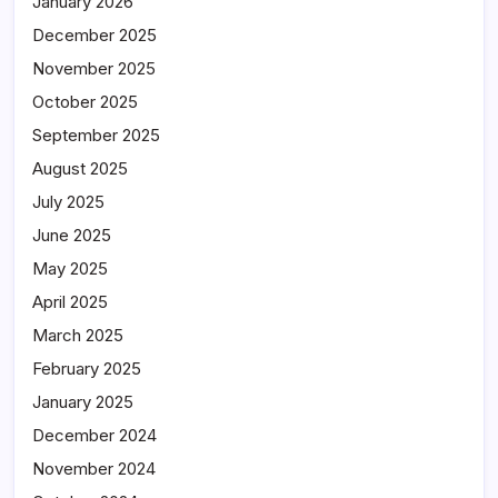
January 2026
December 2025
November 2025
October 2025
September 2025
August 2025
July 2025
June 2025
May 2025
April 2025
March 2025
February 2025
January 2025
December 2024
November 2024