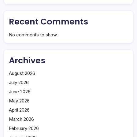
Recent Comments
No comments to show.
Archives
August 2026
July 2026
June 2026
May 2026
April 2026
March 2026
February 2026