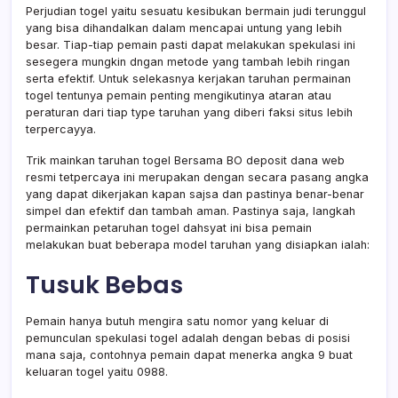
Perjudian togel yaitu sesuatu kesibukan bermain judi terunggul
yang bisa dihandalkan dalam mencapai untung yang lebih
besar. Tiap-tiap pemain pasti dapat melakukan spekulasi ini
sesegera mungkin dngan metode yang tambah lebih ringan
serta efektif. Untuk selekasnya kerjakan taruhan permainan
togel tentunya pemain penting mengikutinya ataran atau
peraturan dari tiap type taruhan yang diberi faksi situs lebih
terpercayya.
Trik mainkan taruhan togel Bersama BO deposit dana web
resmi tetpercaya ini merupakan dengan secara pasang angka
yang dapat dikerjakan kapan sajsa dan pastinya benar-benar
simpel dan efektif dan tambah aman. Pastinya saja, langkah
permainkan petaruhan togel dahsyat ini bisa pemain
melakukan buat beberapa model taruhan yang disiapkan ialah:
Tusuk Bebas
Pemain hanya butuh mengira satu nomor yang keluar di
pemunculan spekulasi togel adalah dengan bebas di posisi
mana saja, contohnya pemain dapat menerka angka 9 buat
keluaran togel yaitu 0988.