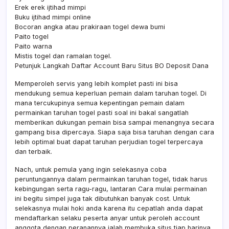
Erek erek ijtihad mimpi
Buku ijtihad mimpi online
Bocoran angka atau prakiraan togel dewa bumi
Paito togel
Paito warna
Mistis togel dan ramalan togel.
Petunjuk Langkah Daftar Account Baru Situs BO Deposit Dana
Memperoleh servis yang lebih komplet pasti ini bisa
mendukung semua keperluan pemain dalam taruhan togel. Di
mana tercukupinya semua kepentingan pemain dalam
permainkan taruhan togel pasti soal ini bakal sangatlah
memberikan dukungan pemain bisa sampai menangnya secara
gampang bisa dipercaya. Siapa saja bisa taruhan dengan cara
lebih optimal buat dapat taruhan perjudian togel terpercaya
dan terbaik.
Nach, untuk pemula yang ingin selekasnya coba
peruntungannya dalam permainkan taruhan togel, tidak harus
kebingungan serta ragu-ragu, lantaran Cara mulai permainan
ini begitu simpel juga tak dibutuhkan banyak cost. Untuk
selekasnya mulai hoki anda karena itu cepatlah anda dapat
mendaftarkan selaku peserta anyar untuk peroleh account
anggota dengan peranannya ialah membuka situs tiap harinya