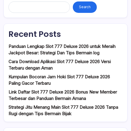
Search
Recent Posts
Panduan Lengkap Slot 777 Deluxe 2026 untuk Meraih
Jackpot Besar: Strategi Dan Tips Bermain log
Cara Download Aplikasi Slot 777 Deluxe 2026 Versi
Terbaru dengan Aman
Kumpulan Bocoran Jam Hoki Slot 777 Deluxe 2026
Paling Gacor Terbaru
Link Daftar Slot 777 Deluxe 2026 Bonus New Member
Terbesar dan Panduan Bermain Amana
Strategi Jitu Menang Main Slot 777 Deluxe 2026 Tanpa
Rugi dengan Tips Bermain Bijak