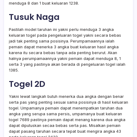
menduga 8 dan 1 buat keluaran 1238.
Tusuk Naga
Pastilah model taruhan ini yakni perlu menduga 3 angka
keluaran togel pada pengeluaran togel yakni secara bebas
jadi tak penting sama posisinya. Perumpamaannya ialah
pemain dapat menerka 3 angka buat keluaran hasil angka
karena itu secara bebas tanpa ada penting berurut. Akan
halnya perumpamaannya yakni pemain dapat menduga 8, 1
serta 3 yang pastinya akan berada di pengeluaran togel ialah
1385.
Togel 2D
Yakni lewat langkah butuh menerka dua angka dengan benar
serta pas yang penting sesuai sama posisinya di hasil keluaran
togel. Umpamanya pemain dapat menempatkan taruhan dua
angka yang serupa sama persis, umpamanya buat keluaran
togel 7689 pastinya pemain dapat menang karena dua angka
dapat diputuskan secaa bebas serta pas. Misalkan pemain
dapat pasang taruhan secara tepat buat mengira angka 43