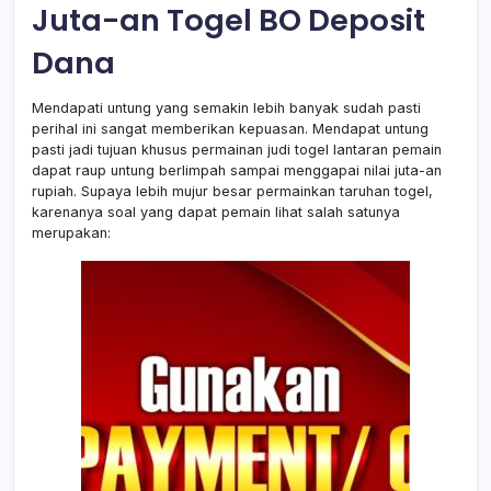
Juta-an Togel BO Deposit
Dana
Mendapati untung yang semakin lebih banyak sudah pasti
perihal ini sangat memberikan kepuasan. Mendapat untung
pasti jadi tujuan khusus permainan judi togel lantaran pemain
dapat raup untung berlimpah sampai menggapai nilai juta-an
rupiah. Supaya lebih mujur besar permainkan taruhan togel,
karenanya soal yang dapat pemain lihat salah satunya
merupakan: