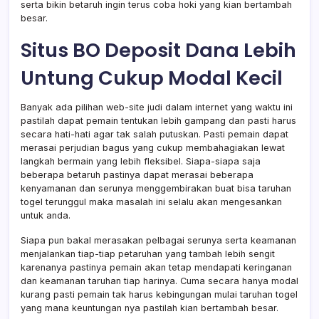
serta bikin betaruh ingin terus coba hoki yang kian bertambah
besar.
Situs BO Deposit Dana Lebih
Untung Cukup Modal Kecil
Banyak ada pilihan web-site judi dalam internet yang waktu ini
pastilah dapat pemain tentukan lebih gampang dan pasti harus
secara hati-hati agar tak salah putuskan. Pasti pemain dapat
merasai perjudian bagus yang cukup membahagiakan lewat
langkah bermain yang lebih fleksibel. Siapa-siapa saja
beberapa betaruh pastinya dapat merasai beberapa
kenyamanan dan serunya menggembirakan buat bisa taruhan
togel terunggul maka masalah ini selalu akan mengesankan
untuk anda.
Siapa pun bakal merasakan pelbagai serunya serta keamanan
menjalankan tiap-tiap petaruhan yang tambah lebih sengit
karenanya pastinya pemain akan tetap mendapati keringanan
dan keamanan taruhan tiap harinya. Cuma secara hanya modal
kurang pasti pemain tak harus kebingungan mulai taruhan togel
yang mana keuntungan nya pastilah kian bertambah besar.