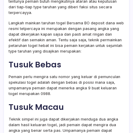
tentunya pemain butuh mengikutinya ataran atau keputusan
dari tiap-tiap type taruhan yang diberi faksi situs secara
terpercayya.
Langkah mainkan taruhan togel Bersama BO deposit dana web
resmi tetpercaya ini merupakan dengan pasang angka yang
dapat dikerjakan kapan sajsa dan pasti amat ringan dan
efektif dan semakin aman. Tentu saja saja, teknik permainkan
petaruhan togel hebat ini bisa pemain kerjakan untuk sejumlah
type taruhan yang disajikan merupakan:
Tusuk Bebas
Pemain perlu mengira satu nomor yang keluar di pemunculan
spekulasi togel adalah dengan bebas di posisi mana saja,
umpamanya pemain dapat menerka angka 9 buat keluaran
togel merupakan 0988.
Tusuk Macau
Teknik simpel ini juga dapat dikerjakan menduga dua angka
dalam hasil keluaran togel, jadi pemain dapat mengira dua
angka yang benar serta pas. Umpamanya pemain dapat