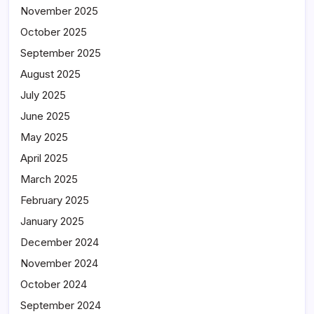
November 2025
October 2025
September 2025
August 2025
July 2025
June 2025
May 2025
April 2025
March 2025
February 2025
January 2025
December 2024
November 2024
October 2024
September 2024