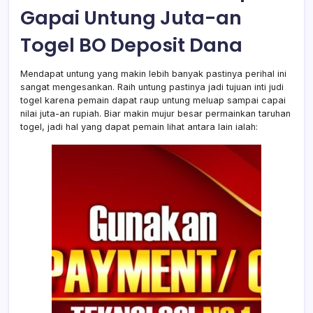
Gapai Untung Juta-an
Togel BO Deposit Dana
Mendapat untung yang makin lebih banyak pastinya perihal ini
sangat mengesankan. Raih untung pastinya jadi tujuan inti judi
togel karena pemain dapat raup untung meluap sampai capai
nilai juta-an rupiah. Biar makin mujur besar permainkan taruhan
togel, jadi hal yang dapat pemain lihat antara lain ialah: