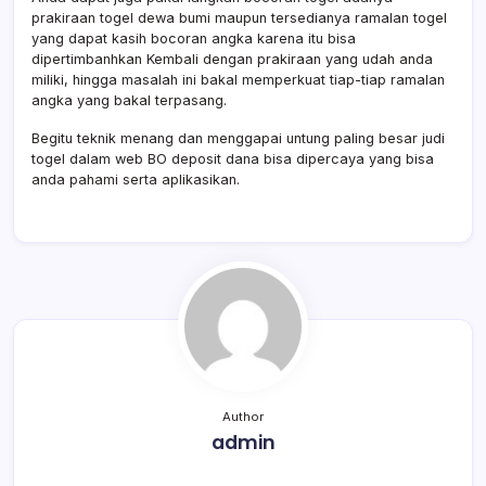
prakiraan togel dewa bumi maupun tersedianya ramalan togel
yang dapat kasih bocoran angka karena itu bisa
dipertimbanhkan Kembali dengan prakiraan yang udah anda
miliki, hingga masalah ini bakal memperkuat tiap-tiap ramalan
angka yang bakal terpasang.
Begitu teknik menang dan menggapai untung paling besar judi
togel dalam web BO deposit dana bisa dipercaya yang bisa
anda pahami serta aplikasikan.
Author
admin