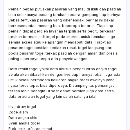
Pemain bebas putuskan pasaran yang mau di ikuti dan pastilah
bisa selekasnya pasang taruhan secara gampang tiap harinya.
Bebas tentukan pasaran yang dikehendaki perihal ini bakal
berkesempatan menang buat beberapa betaruh. Tiap-tiap
pemain dapat peroleh layanan terpilih serta begitu terkesan
taruhan bermain judi togel pada internet untuk temukan juga
semua akses atau kelapangan mendapati data. Tiap-tiap
pasaran togel pastilah sediakan result togel langsung dari
pools pasaran togel terkait pastilah dengan aman dan presisi
paling dipercaya tanpa ada penyelewengan.
Dara result togel yakni data khusus pengeluaran angka togel
selalu akan dikasihkan dengan live tiap harinya, akan juga ada
untuk selalu bermacam keluaran angka togel awalnya yang
nyata terus tepat bisa dipercaya. Disamping itu, pemain jauh
terasa lebih bahagia Di saat dapat peroleh juga data serta
data prakiraan togel yang lain salah satunya ialah:
Live draw togel
Code alam
Data angka shio
Syair angka togel
Erek erek tafsiran mimpi