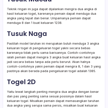
Teknik ringan ini juga dapat dijalankan mengira dua angka di
hasil keluaran togel, karenanya pemain dapat menduga dua
angka yang tepat dan benar. Umpamanya pemain dapat
menduga 8 dan 1 buat keluaran 1238.
Tusuk Naga
Pastilah model taruhan ini merupakan butuh menduga 3 angka
keluaran togel di pengeluaran togel yakni secara bebas
karenanya tidak perlu sama barisannya. Contoh-contohnya
ialah pemain dapat mengira 3 angka buat keluaran hasil angka
jadi secara bebas tanpa ada perlu berurut. Akan halnya
contoh-contohnya yakni pemain dapat mengira 8, 1 dan 3 yang
pastinya akan berada pada pengeluaran togel adalah 1385.
Togel 2D
Yaitu lewat langkah penting mengira dua angka dengan benar
dan pas yang penting sama sesuai posisinya dalam hasil
keluaran togel. Misalkan pemain dapat memasangkan taruhan
dua angka yang serupa sama persis, misalkan buat keluaran