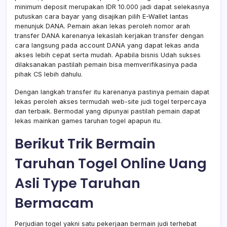
minimum deposit merupakan IDR 10.000 jadi dapat selekasnya
putuskan cara bayar yang disajikan pilih E-Wallet lantas
menunjuk DANA. Pemain akan lekas peroleh nomor arah
transfer DANA karenanya lekaslah kerjakan transfer dengan
cara langsung pada account DANA yang dapat lekas anda
akses lebih cepat serta mudah. Apabila bisnis Udah sukses
dilaksanakan pastilah pemain bisa memverifikasinya pada
pihak CS lebih dahulu.
Dengan langkah transfer itu karenanya pastinya pemain dapat
lekas peroleh akses termudah web-site judi togel terpercaya
dan terbaik. Bermodal yang dipunyai pastilah pemain dapat
lekas mainkan games taruhan togel apapun itu.
Berikut Trik Bermain
Taruhan Togel Online Uang
Asli Type Taruhan
Bermacam
Perjudian togel yakni satu pekerjaan bermain judi terhebat