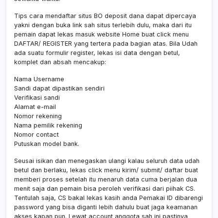
Tips cara mendaftar situs BO deposit dana dapat dipercaya
yakni dengan buka link sah situs terlebih dulu, maka dari itu
pemain dapat lekas masuk website Home buat click menu
DAFTAR/ REGISTER yang tertera pada bagian atas. Bila Udah
ada suatu formulir register, lekas isi data dengan betul,
komplet dan absah mencakup:
Nama Username
Sandi dapat dipastikan sendiri
Verifikasi sandi
Alamat e-mail
Nomor rekening
Nama pemilik rekening
Nomor contact
Putuskan model bank.
Seusai isikan dan menegaskan ulangi kalau seluruh data udah
betul dan berlaku, lekas click menu kirim/ submit/ daftar buat
memberi proses setelah itu menaruh data cuma berjalan dua
menit saja dan pemain bisa peroleh verifikasi dari piihak CS.
Tentulah saja, CS bakal lekas kasih anda Pemakai ID dibarengi
password yang bisa diganti lebih dahulu buat jaga keamanan
akses kapan pun. Lewat account anggota sah ini pastinya