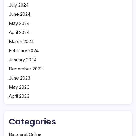
July 2024
June 2024
May 2024
April 2024
March 2024
February 2024
January 2024
December 2023
June 2023
May 2023
April 2023
Categories
Baccarat Online