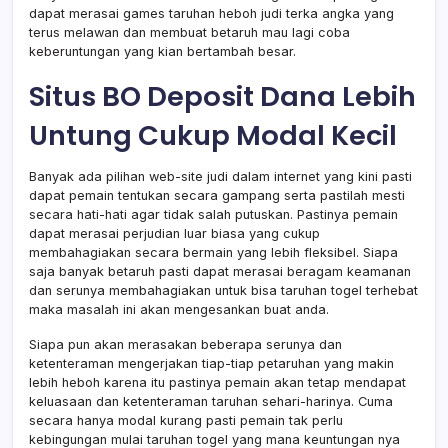
dapat merasai games taruhan heboh judi terka angka yang
terus melawan dan membuat betaruh mau lagi coba
keberuntungan yang kian bertambah besar.
Situs BO Deposit Dana Lebih
Untung Cukup Modal Kecil
Banyak ada pilihan web-site judi dalam internet yang kini pasti
dapat pemain tentukan secara gampang serta pastilah mesti
secara hati-hati agar tidak salah putuskan. Pastinya pemain
dapat merasai perjudian luar biasa yang cukup
membahagiakan secara bermain yang lebih fleksibel. Siapa
saja banyak betaruh pasti dapat merasai beragam keamanan
dan serunya membahagiakan untuk bisa taruhan togel terhebat
maka masalah ini akan mengesankan buat anda.
Siapa pun akan merasakan beberapa serunya dan
ketenteraman mengerjakan tiap-tiap petaruhan yang makin
lebih heboh karena itu pastinya pemain akan tetap mendapat
keluasaan dan ketenteraman taruhan sehari-harinya. Cuma
secara hanya modal kurang pasti pemain tak perlu
kebingungan mulai taruhan togel yang mana keuntungan nya