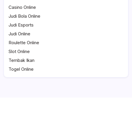
Casino Online
Judi Bola Online
Judi Esports
Judi Online
Roulette Online
Slot Online
Tembak Ikan
Togel Online