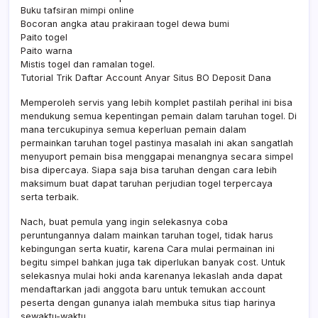
Buku tafsiran mimpi online
Bocoran angka atau prakiraan togel dewa bumi
Paito togel
Paito warna
Mistis togel dan ramalan togel.
Tutorial Trik Daftar Account Anyar Situs BO Deposit Dana
Memperoleh servis yang lebih komplet pastilah perihal ini bisa
mendukung semua kepentingan pemain dalam taruhan togel. Di
mana tercukupinya semua keperluan pemain dalam
permainkan taruhan togel pastinya masalah ini akan sangatlah
menyuport pemain bisa menggapai menangnya secara simpel
bisa dipercaya. Siapa saja bisa taruhan dengan cara lebih
maksimum buat dapat taruhan perjudian togel terpercaya
serta terbaik.
Nach, buat pemula yang ingin selekasnya coba
peruntungannya dalam mainkan taruhan togel, tidak harus
kebingungan serta kuatir, karena Cara mulai permainan ini
begitu simpel bahkan juga tak diperlukan banyak cost. Untuk
selekasnya mulai hoki anda karenanya lekaslah anda dapat
mendaftarkan jadi anggota baru untuk temukan account
peserta dengan gunanya ialah membuka situs tiap harinya
sewaktu-waktu.