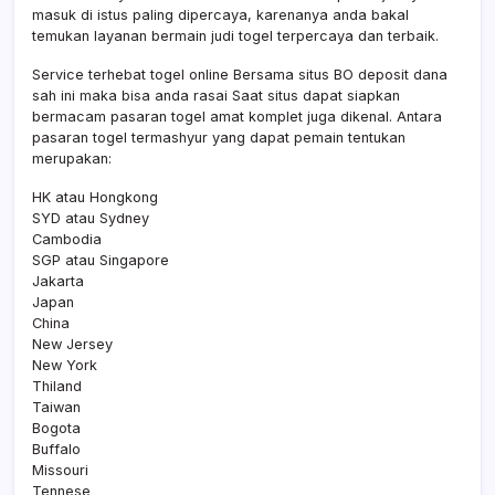
masuk di istus paling dipercaya, karenanya anda bakal
temukan layanan bermain judi togel terpercaya dan terbaik.
Service terhebat togel online Bersama situs BO deposit dana
sah ini maka bisa anda rasai Saat situs dapat siapkan
bermacam pasaran togel amat komplet juga dikenal. Antara
pasaran togel termashyur yang dapat pemain tentukan
merupakan:
HK atau Hongkong
SYD atau Sydney
Cambodia
SGP atau Singapore
Jakarta
Japan
China
New Jersey
New York
Thiland
Taiwan
Bogota
Buffalo
Missouri
Tennese