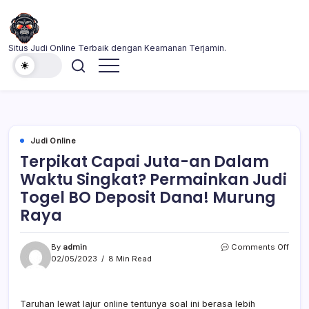
Skip
to
content
AlrassedOnline
Situs Judi Online Terbaik dengan Keamanan Terjamin.
Judi Online
Terpikat Capai Juta-an Dalam
Waktu Singkat? Permainkan Judi
Togel BO Deposit Dana! Murung
Raya
on
By
admin
Comments Off
Terpi
02/05/2023
8 Min Read
Capa
Juta-
an
Taruhan lewat lajur online tentunya soal ini berasa lebih
Dala