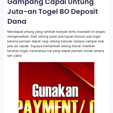
Gampang Capai Untung
Juta-an Togel BO Deposit
Dana
Mendapat untung yang tambah banyak tentu masalah ini begitu
mengesankan. Raih untung pasti jadi tujuan khusus judi togel
karena pemain dapat raup untung banyak sampai sampai nilai
juta-an rupiah. Supaya bertambah untung besar mainkan
taruhan togel, karenanya hal yang dapat pemain simak antara
lain yakni: