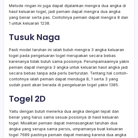
Metode ringan ini juga dapat dijalankan mengira dua angka di
hasil keluaran togel, jadi pemain dapat mengira dua angka
yang benar serta pas. Contohnya pemain dapat mengira 8 dan
1 untuk keluaran 1238.
Tusuk Naga
Pasti model taruhan ini ialah butuh mengira 3 angka keluaran
togel pada pengeluaran togel merupakan secara bebas
karenanya tidak butuh sama posisinya. Perumpamaannya yakni
pemain dapat mengira 3 angka untuk keluaran hasil angka jadi
secara bebas tanpa ada perlu berturutan. Tentang hal contoh-
contohnya ialah pemain dapat menduga 8, 1 serta 3 yang
sudah pasti akan berada di pengeluaran togel yakni 1385.
Togel 2D
Yaitu dengan butuh menerka dua angka dengan tepat dan
benar yang harus sama sesuai posisinya di hasil keluaran
togel. Misalkan pemain dapat memasangkan taruhan dua
angka yang serupa sama persis, umpamanya buat keluaran
togel 7689 pastinya pemain dapat menang karena dua angka