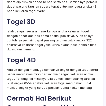
dapat diputuskan secaa bebas serta pas. Semisalnya pemain
dapat pasang taruhan secara tepat untuk menduga angka 43
pada keluaran togel 2432.
Togel 3D
Ialah dengan secara menerka tiga angka keluaran togel
dengan benar dan pas sama sesuai posisinya. Akan halnya
contohnya pemain dapat pasang taruhan untuk angka 322
sekiranya keluaran togel yakni 3226 sudah pasti pemain bisa
dipastikan menang.
Togel 4D
Adalah dengan menduga semuanya angka dengan tepat serta
benar merupakan mirip barisannya dengan keluaran angka
togel. Tentang hal misalnya bila pemain memasanng taruhan
buat angka 6554 apabila keluaran togel merupakan 6554
menjadi angka yang serupa pastilah pemain akan menang.
Cermati Hal Berikut