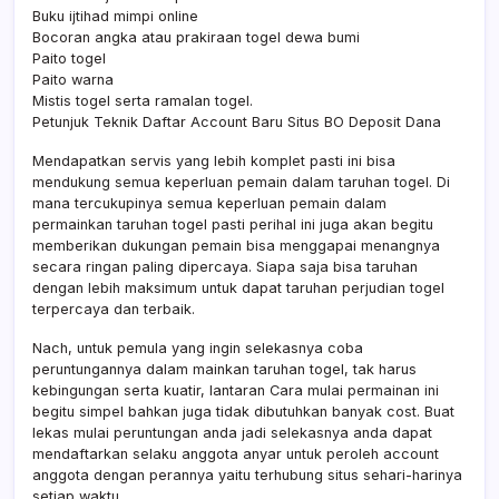
Buku ijtihad mimpi online
Bocoran angka atau prakiraan togel dewa bumi
Paito togel
Paito warna
Mistis togel serta ramalan togel.
Petunjuk Teknik Daftar Account Baru Situs BO Deposit Dana
Mendapatkan servis yang lebih komplet pasti ini bisa
mendukung semua keperluan pemain dalam taruhan togel. Di
mana tercukupinya semua keperluan pemain dalam
permainkan taruhan togel pasti perihal ini juga akan begitu
memberikan dukungan pemain bisa menggapai menangnya
secara ringan paling dipercaya. Siapa saja bisa taruhan
dengan lebih maksimum untuk dapat taruhan perjudian togel
terpercaya dan terbaik.
Nach, untuk pemula yang ingin selekasnya coba
peruntungannya dalam mainkan taruhan togel, tak harus
kebingungan serta kuatir, lantaran Cara mulai permainan ini
begitu simpel bahkan juga tidak dibutuhkan banyak cost. Buat
lekas mulai peruntungan anda jadi selekasnya anda dapat
mendaftarkan selaku anggota anyar untuk peroleh account
anggota dengan perannya yaitu terhubung situs sehari-harinya
setiap waktu.