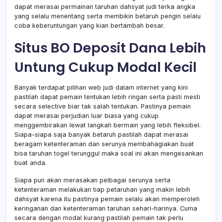
dapat merasai permainan taruhan dahsyat judi terka angka
yang selalu menentang serta membikin betaruh pengin selalu
coba keberuntungan yang kian bertambah besar.
Situs BO Deposit Dana Lebih
Untung Cukup Modal Kecil
Banyak terdapat pilihan web judi dalam internet yang kini
pastilah dapat pemain tentukan lebih ringan serta pasti mesti
secara selective biar tak salah tentukan. Pastinya pemain
dapat merasai perjudian luar biasa yang cukup
menggembirakan lewat langkah bermain yang lebih fleksibel.
Siapa-siapa saja banyak betaruh pastilah dapat merasai
beragam ketenteraman dan serunya membahagiakan buat
bisa taruhan togel terunggul maka soal ini akan mengesankan
buat anda.
Siapa pun akan merasakan pelbagai serunya serta
ketenteraman melakukan tiap petaruhan yang makin lebih
dahsyat karena itu pastinya pemain selalu akan memperoleh
keringanan dan ketenteraman taruhan sehari-harinya. Cuma
secara dengan modal kurang pastilah pemain tak perlu