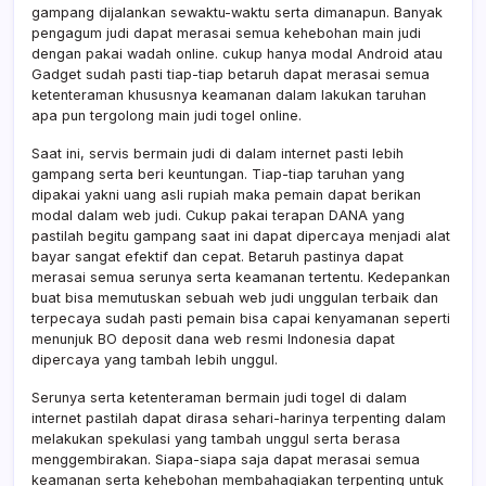
gampang dijalankan sewaktu-waktu serta dimanapun. Banyak
Wakt
Singk
pengagum judi dapat merasai semua kehebohan main judi
Perm
dengan pakai wadah online. cukup hanya modal Android atau
Judi
Gadget sudah pasti tiap-tiap betaruh dapat merasai semua
Toge
ketenteraman khususnya keamanan dalam lakukan taruhan
BO
apa pun tergolong main judi togel online.
Depo
Dana
Saat ini, servis bermain judi di dalam internet pasti lebih
Muru
gampang serta beri keuntungan. Tiap-tiap taruhan yang
Raya
dipakai yakni uang asli rupiah maka pemain dapat berikan
modal dalam web judi. Cukup pakai terapan DANA yang
pastilah begitu gampang saat ini dapat dipercaya menjadi alat
bayar sangat efektif dan cepat. Betaruh pastinya dapat
merasai semua serunya serta keamanan tertentu. Kedepankan
buat bisa memutuskan sebuah web judi unggulan terbaik dan
terpecaya sudah pasti pemain bisa capai kenyamanan seperti
menunjuk BO deposit dana web resmi Indonesia dapat
dipercaya yang tambah lebih unggul.
Serunya serta ketenteraman bermain judi togel di dalam
internet pastilah dapat dirasa sehari-harinya terpenting dalam
melakukan spekulasi yang tambah unggul serta berasa
menggembirakan. Siapa-siapa saja dapat merasai semua
keamanan serta kehebohan membahagiakan terpenting untuk