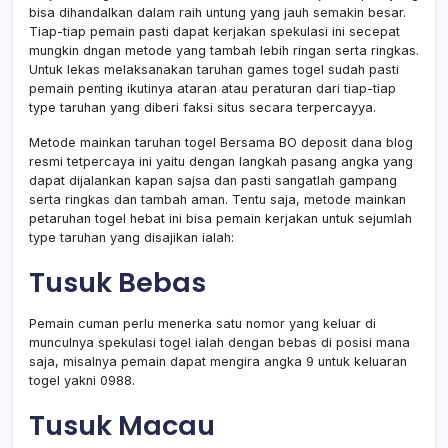
bisa dihandalkan dalam raih untung yang jauh semakin besar.
Tiap-tiap pemain pasti dapat kerjakan spekulasi ini secepat
mungkin dngan metode yang tambah lebih ringan serta ringkas.
Untuk lekas melaksanakan taruhan games togel sudah pasti
pemain penting ikutinya ataran atau peraturan dari tiap-tiap
type taruhan yang diberi faksi situs secara terpercayya.
Metode mainkan taruhan togel Bersama BO deposit dana blog
resmi tetpercaya ini yaitu dengan langkah pasang angka yang
dapat dijalankan kapan sajsa dan pasti sangatlah gampang
serta ringkas dan tambah aman. Tentu saja, metode mainkan
petaruhan togel hebat ini bisa pemain kerjakan untuk sejumlah
type taruhan yang disajikan ialah:
Tusuk Bebas
Pemain cuman perlu menerka satu nomor yang keluar di
munculnya spekulasi togel ialah dengan bebas di posisi mana
saja, misalnya pemain dapat mengira angka 9 untuk keluaran
togel yakni 0988.
Tusuk Macau