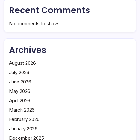
Recent Comments
No comments to show.
Archives
August 2026
July 2026
June 2026
May 2026
April 2026
March 2026
February 2026
January 2026
December 2025