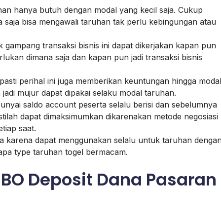
han hanya butuh dengan modal yang kecil saja. Cukup
a saja bisa mengawali taruhan tak perlu kebingungan atau
k gampang transaksi bisnis ini dapat dikerjakan kapan pun
rlukan dimana saja dan kapan pun jadi transaksi bisnis
pasti perihal ini juga memberikan keuntungan hingga moda
jadi mujur dapat dipakai selaku modal taruhan.
nyai saldo account peserta selalu berisi dan sebelumnya
pastilah dapat dimaksimumkan dikarenakan metode negosiasi
iap saat.
a karena dapat menggunakan selalu untuk taruhan denga
apa type taruhan togel bermacam.
e BO Deposit Dana Pasaran