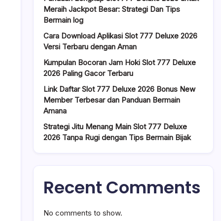
an
Meraih Jackpot Besar: Strategi Dan Tips
Dalam
Bermain log
Waktu
Singkat?
Cara Download Aplikasi Slot 777 Deluxe 2026
Permainkan
Versi Terbaru dengan Aman
Judi
Kumpulan Bocoran Jam Hoki Slot 777 Deluxe
Togel
2026 Paling Gacor Terbaru
BO
Deposit
Link Daftar Slot 777 Deluxe 2026 Bonus New
Dana!
Member Terbesar dan Panduan Bermain
Marabahan
Amana
Strategi Jitu Menang Main Slot 777 Deluxe
2026 Tanpa Rugi dengan Tips Bermain Bijak
Recent Comments
No comments to show.