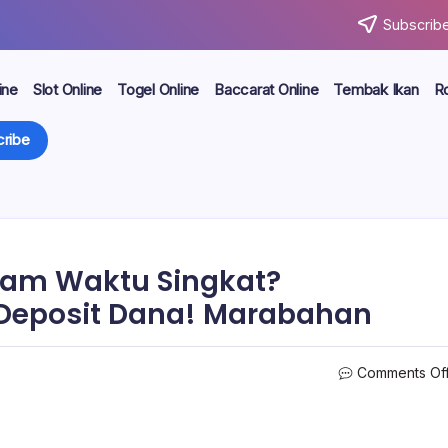
Subscribe
ine
Slot Online
Togel Online
Baccarat Online
Tembak Ikan
Ro
ribe
lam Waktu Singkat?
 Deposit Dana! Marabahan
Comments Of