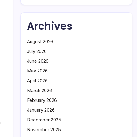
Archives
August 2026
July 2026
June 2026
May 2026
April 2026
March 2026
February 2026
January 2026
December 2025
h
November 2025