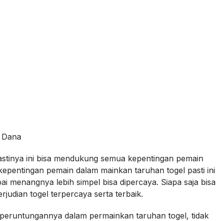
t Dana
astinya ini bisa mendukung semua kepentingan pemain
epentingan pemain dalam mainkan taruhan togel pasti ini
 menangnya lebih simpel bisa dipercaya. Siapa saja bisa
judian togel terpercaya serta terbaik.
peruntungannya dalam permainkan taruhan togel, tidak