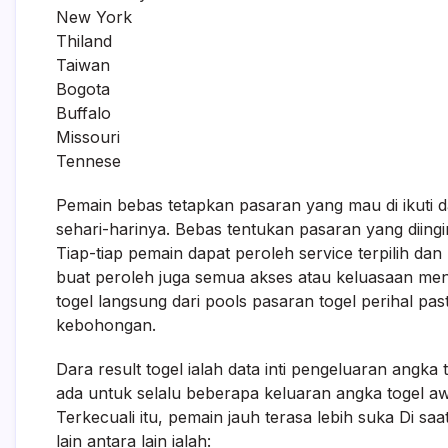
New York
Thiland
Taiwan
Bogota
Buffalo
Missouri
Tennese
Pemain bebas tetapkan pasaran yang mau di ikuti d
sehari-harinya. Bebas tentukan pasaran yang diing
Tiap-tiap pemain dapat peroleh service terpilih dan 
buat peroleh juga semua akses atau keluasaan menda
togel langsung dari pools pasaran togel perihal pa
kebohongan.
Dara result togel ialah data inti pengeluaran angka 
ada untuk selalu beberapa keluaran angka togel aw
Terkecuali itu, pemain jauh terasa lebih suka Di sa
lain antara lain ialah: