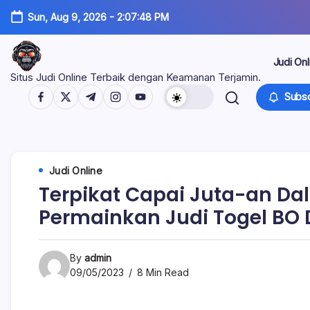
Skip
Sun, Aug 9, 2026
-
2:07:49 PM
to
content
Judi Onl
AlrassedOnline
Situs Judi Online Terbaik dengan Keamanan Terjamin.
https://www.facebook.com/
https://twitter.com/
https://t.me/
https://www.instagram.com/
https://youtube.com/
Subsc
Judi Online
Terpikat Capai Juta-an Da
Permainkan Judi Togel BO
By
admin
09/05/2023
8 Min Read