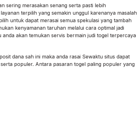
kan sering merasakan senang serta pasti lebih
layanan terpilih yang semakin unggul karenanya masalah
erpilih untuk dapat merasai semua spekulasi yang tambah
ukan kenyamanan taruhan melalui cara optimal jadi
tu anda akan temukan servis bermain judi togel terpercaya
posit dana sah ini maka anda rasai Sewaktu situs dapat
erta populer. Antara pasaran togel paling populer yang