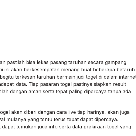
an pastilah bisa lekas pasang taruhan secara gampang
ini ini akan berkesempatan menang buat beberapa betaruh.
begitu terkesan taruhan bermain judi togel di dalam interne
pati data. Tiap pasaran togel pastinya siapkan result
stilah dengan aman serta tepat paling dipercaya tanpa ada
togel akan diberi dengan cara live tiap harinya, akan juga
al mulanya yang tentu terus tepat dapat dipercaya.
at dapat temukan juga info serta data prakiraan togel yang