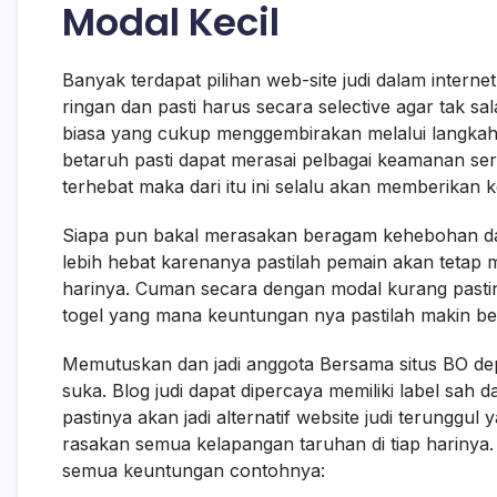
Modal Kecil
Banyak terdapat pilihan web-site judi dalam interne
ringan dan pasti harus secara selective agar tak sa
biasa yang cukup menggembirakan melalui langkah b
betaruh pasti dapat merasai pelbagai keamanan se
terhebat maka dari itu ini selalu akan memberikan
Siapa pun bakal merasakan beragam kehebohan d
lebih hebat karenanya pastilah pemain akan tetap
harinya. Cuman secara dengan modal kurang pasti
togel yang mana keuntungan nya pastilah makin b
Memutuskan dan jadi anggota Bersama situs BO depo
suka. Blog judi dapat dipercaya memiliki label sa
pastinya akan jadi alternatif website judi terunggul
rasakan semua kelapangan taruhan di tiap harinya. 
semua keuntungan contohnya: