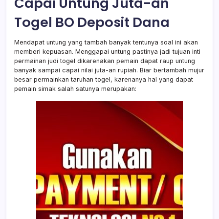
Capai Untung Juta-an
Togel BO Deposit Dana
Mendapat untung yang tambah banyak tentunya soal ini akan
memberi kepuasan. Menggapai untung pastinya jadi tujuan inti
permainan judi togel dikarenakan pemain dapat raup untung
banyak sampai capai nilai juta-an rupiah. Biar bertambah mujur
besar permainkan taruhan togel, karenanya hal yang dapat
pemain simak salah satunya merupakan: