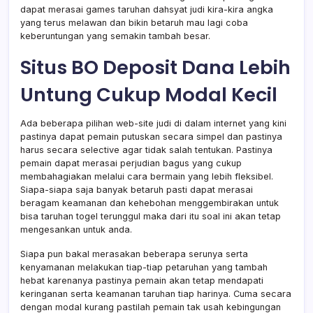
dapat merasai games taruhan dahsyat judi kira-kira angka
yang terus melawan dan bikin betaruh mau lagi coba
keberuntungan yang semakin tambah besar.
Situs BO Deposit Dana Lebih
Untung Cukup Modal Kecil
Ada beberapa pilihan web-site judi di dalam internet yang kini
pastinya dapat pemain putuskan secara simpel dan pastinya
harus secara selective agar tidak salah tentukan. Pastinya
pemain dapat merasai perjudian bagus yang cukup
membahagiakan melalui cara bermain yang lebih fleksibel.
Siapa-siapa saja banyak betaruh pasti dapat merasai
beragam keamanan dan kehebohan menggembirakan untuk
bisa taruhan togel terunggul maka dari itu soal ini akan tetap
mengesankan untuk anda.
Siapa pun bakal merasakan beberapa serunya serta
kenyamanan melakukan tiap-tiap petaruhan yang tambah
hebat karenanya pastinya pemain akan tetap mendapati
keringanan serta keamanan taruhan tiap harinya. Cuma secara
dengan modal kurang pastilah pemain tak usah kebingungan