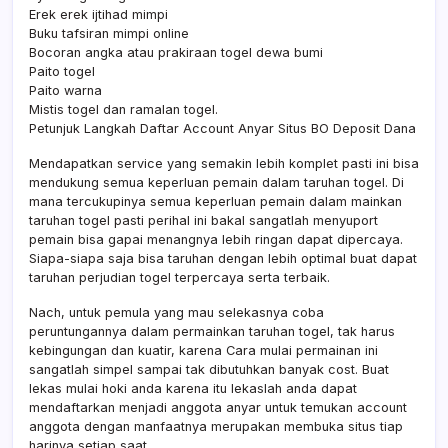
Erek erek ijtihad mimpi
Buku tafsiran mimpi online
Bocoran angka atau prakiraan togel dewa bumi
Paito togel
Paito warna
Mistis togel dan ramalan togel.
Petunjuk Langkah Daftar Account Anyar Situs BO Deposit Dana
Mendapatkan service yang semakin lebih komplet pasti ini bisa
mendukung semua keperluan pemain dalam taruhan togel. Di
mana tercukupinya semua keperluan pemain dalam mainkan
taruhan togel pasti perihal ini bakal sangatlah menyuport
pemain bisa gapai menangnya lebih ringan dapat dipercaya.
Siapa-siapa saja bisa taruhan dengan lebih optimal buat dapat
taruhan perjudian togel terpercaya serta terbaik.
Nach, untuk pemula yang mau selekasnya coba
peruntungannya dalam permainkan taruhan togel, tak harus
kebingungan dan kuatir, karena Cara mulai permainan ini
sangatlah simpel sampai tak dibutuhkan banyak cost. Buat
lekas mulai hoki anda karena itu lekaslah anda dapat
mendaftarkan menjadi anggota anyar untuk temukan account
anggota dengan manfaatnya merupakan membuka situs tiap
harinya setiap saat.