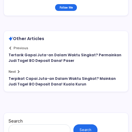
Follow Me
Other Articles
Previous
Tertarik Gapai Juta-an Dalam Waktu Singkat? Permainkan
Judi Togel BO Deposit Dana! Paser
Next
Terpikat Capai Juta-an Dalam Waktu Singkat? Mainkan
Judi Togel BO Deposit Dana! Kuala Kurun
Search
Search