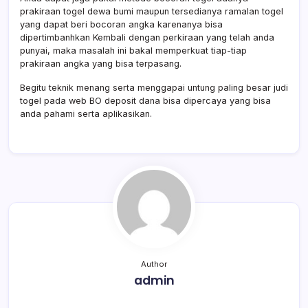
prakiraan togel dewa bumi maupun tersedianya ramalan togel
yang dapat beri bocoran angka karenanya bisa
dipertimbanhkan Kembali dengan perkiraan yang telah anda
punyai, maka masalah ini bakal memperkuat tiap-tiap
prakiraan angka yang bisa terpasang.
Begitu teknik menang serta menggapai untung paling besar judi
togel pada web BO deposit dana bisa dipercaya yang bisa
anda pahami serta aplikasikan.
Author
admin