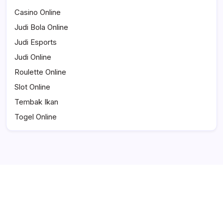
Casino Online
Judi Bola Online
Judi Esports
Judi Online
Roulette Online
Slot Online
Tembak Ikan
Togel Online