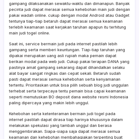
gampang dilaksanakan sewaktu-waktu dan dimanapun. Banyak
Wakt
Singk
pecinta judi dapat merasai semua kehebohan main judi dengan
Perm
pakai wadah online. cukup dengan modal Android atau Gadget
Judi
tentunya tiap-tiap betaruh dapat merasai semua keamanan
Toge
terlebih keamanan saat kerjakan taruhan apapun itu terhitung
BO
main judi togel online.
Depo
Dana
Saat ini, service bermain judi pada internet pastilah lebih
Kutai
gampang serta memberi keuntungan. Tiap-tiap taruhan yang
Timu
dipakai merupakan uang asli rupiah maka pemain dapat
berikan modal pada web judi. Cukup pakai terapan DANA yang
pastinya amat gampang sekarang dapat dihandalkan selaku
alat bayar sangat ringkas dan cepat sekali. Betaruh sudah
pasti dapat merasai semua kehebohan serta kenyamanan
tertentu. Prioritaskan untuk bisa pilih sebuah blog judi unggulan
terhebat serta terpecaya tentu pemain bisa capai keamanan
seperti memutuskan BO deposit dana website resmi Indonesia
paling dipercaya yang makin lebih unggul.
Kehebohan serta ketenteraman bermain judi togel pada
internet pastilah dapat dirasa tiap harinya khususnya dalam
melakukan spekulasi yang tambah unggul dan berasa
menggembirakan. Siapa-siapa saja dapat merasai semua
keamanan dan kehebohan membahagiakan terpenting buat