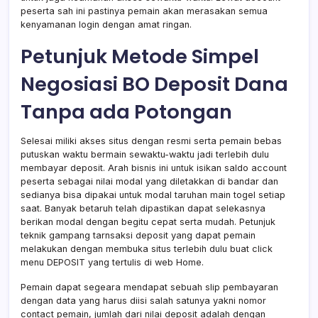
peserta sah ini pastinya pemain akan merasakan semua
kenyamanan login dengan amat ringan.
Petunjuk Metode Simpel
Negosiasi BO Deposit Dana
Tanpa ada Potongan
Selesai miliki akses situs dengan resmi serta pemain bebas
putuskan waktu bermain sewaktu-waktu jadi terlebih dulu
membayar deposit. Arah bisnis ini untuk isikan saldo account
peserta sebagai nilai modal yang diletakkan di bandar dan
sedianya bisa dipakai untuk modal taruhan main togel setiap
saat. Banyak betaruh telah dipastikan dapat selekasnya
berikan modal dengan begitu cepat serta mudah. Petunjuk
teknik gampang tarnsaksi deposit yang dapat pemain
melakukan dengan membuka situs terlebih dulu buat click
menu DEPOSIT yang tertulis di web Home.
Pemain dapat segeara mendapat sebuah slip pembayaran
dengan data yang harus diisi salah satunya yakni nomor
contact pemain, jumlah dari nilai deposit adalah dengan