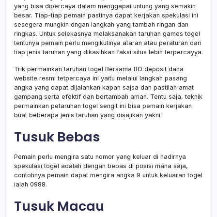
yang bisa dipercaya dalam menggapai untung yang semakin
besar. Tiap-tiap pemain pastinya dapat kerjakan spekulasi ini
sesegera mungkin dngan langkah yang tambah ringan dan
ringkas. Untuk selekasnya melaksanakan taruhan games togel
tentunya pemain perlu mengikutinya ataran atau peraturan dari
tiap jenis taruhan yang dikasihkan faksi situs lebih terpercayya.
Trik permainkan taruhan togel Bersama BO deposit dana
website resmi tetpercaya ini yaitu melalui langkah pasang
angka yang dapat dijalankan kapan sajsa dan pastilah amat
gampang serta efektif dan bertambah aman. Tentu saja, teknik
permainkan petaruhan togel sengit ini bisa pemain kerjakan
buat beberapa jenis taruhan yang disajikan yakni:
Tusuk Bebas
Pemain perlu mengira satu nomor yang keluar di hadirnya
spekulasi togel adalah dengan bebas di posisi mana saja,
contohnya pemain dapat mengira angka 9 untuk keluaran togel
ialah 0988.
Tusuk Macau