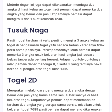
Metode ringan ini juga dapat dilaksanakan menduga dua
angka di hasil keluaran togel, jadi pemain dapat menerka dua
angka yang benar dan pas. Umpamanya pemain dapat
mengira 8 dan 1 buat keluaran 1238.
Tusuk Naga
Pasti model taruhan ini yaitu penting mengira 3 angka keluaran
togel di pengeluaran togel yaitu secara bebas karenanya tidak
perlu sama posisinya. Perumpamaannya ialah pemain dapat
menerka 3 angka untuk keluaran hasil angka jadi secara
bebas tanpa ada penting berurut. Adapun contoh-contohnya
ialah pemain dapat menduga 8, 1 serta 3 yang tentunya bakal
berada di pengeluaran togel ialah 1385.
Togel 2D
Merupakan melalui cara perlu mengira dua angka dengan
benar dan pas yang harus sama sesuai barisannya di hasil
keluaran togel. Umpamanya pemain dapat menempatkan
taruhan dua angka yang serupa sama persis, misalkan untuk
keluaran togel 7689 pasti pemain dapat menang dikarenakan