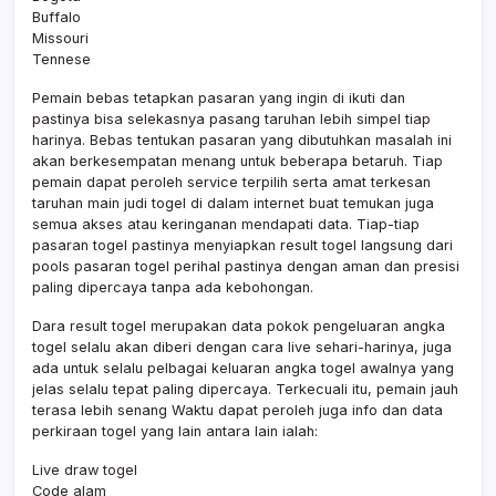
Buffalo
Missouri
Tennese
Pemain bebas tetapkan pasaran yang ingin di ikuti dan
pastinya bisa selekasnya pasang taruhan lebih simpel tiap
harinya. Bebas tentukan pasaran yang dibutuhkan masalah ini
akan berkesempatan menang untuk beberapa betaruh. Tiap
pemain dapat peroleh service terpilih serta amat terkesan
taruhan main judi togel di dalam internet buat temukan juga
semua akses atau keringanan mendapati data. Tiap-tiap
pasaran togel pastinya menyiapkan result togel langsung dari
pools pasaran togel perihal pastinya dengan aman dan presisi
paling dipercaya tanpa ada kebohongan.
Dara result togel merupakan data pokok pengeluaran angka
togel selalu akan diberi dengan cara live sehari-harinya, juga
ada untuk selalu pelbagai keluaran angka togel awalnya yang
jelas selalu tepat paling dipercaya. Terkecuali itu, pemain jauh
terasa lebih senang Waktu dapat peroleh juga info dan data
perkiraan togel yang lain antara lain ialah:
Live draw togel
Code alam