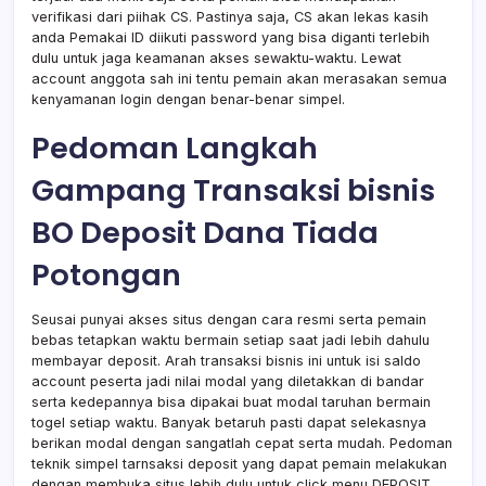
verifikasi dari piihak CS. Pastinya saja, CS akan lekas kasih
anda Pemakai ID diikuti password yang bisa diganti terlebih
dulu untuk jaga keamanan akses sewaktu-waktu. Lewat
account anggota sah ini tentu pemain akan merasakan semua
kenyamanan login dengan benar-benar simpel.
Pedoman Langkah
Gampang Transaksi bisnis
BO Deposit Dana Tiada
Potongan
Seusai punyai akses situs dengan cara resmi serta pemain
bebas tetapkan waktu bermain setiap saat jadi lebih dahulu
membayar deposit. Arah transaksi bisnis ini untuk isi saldo
account peserta jadi nilai modal yang diletakkan di bandar
serta kedepannya bisa dipakai buat modal taruhan bermain
togel setiap waktu. Banyak betaruh pasti dapat selekasnya
berikan modal dengan sangatlah cepat serta mudah. Pedoman
teknik simpel tarnsaksi deposit yang dapat pemain melakukan
dengan membuka situs lebih dulu untuk click menu DEPOSIT