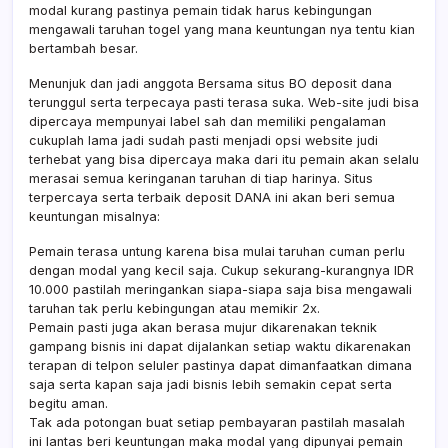
modal kurang pastinya pemain tidak harus kebingungan
mengawali taruhan togel yang mana keuntungan nya tentu kian
bertambah besar.
Menunjuk dan jadi anggota Bersama situs BO deposit dana
terunggul serta terpecaya pasti terasa suka. Web-site judi bisa
dipercaya mempunyai label sah dan memiliki pengalaman
cukuplah lama jadi sudah pasti menjadi opsi website judi
terhebat yang bisa dipercaya maka dari itu pemain akan selalu
merasai semua keringanan taruhan di tiap harinya. Situs
terpercaya serta terbaik deposit DANA ini akan beri semua
keuntungan misalnya:
Pemain terasa untung karena bisa mulai taruhan cuman perlu
dengan modal yang kecil saja. Cukup sekurang-kurangnya IDR
10.000 pastilah meringankan siapa-siapa saja bisa mengawali
taruhan tak perlu kebingungan atau memikir 2x.
Pemain pasti juga akan berasa mujur dikarenakan teknik
gampang bisnis ini dapat dijalankan setiap waktu dikarenakan
terapan di telpon seluler pastinya dapat dimanfaatkan dimana
saja serta kapan saja jadi bisnis lebih semakin cepat serta
begitu aman.
Tak ada potongan buat setiap pembayaran pastilah masalah
ini lantas beri keuntungan maka modal yang dipunyai pemain