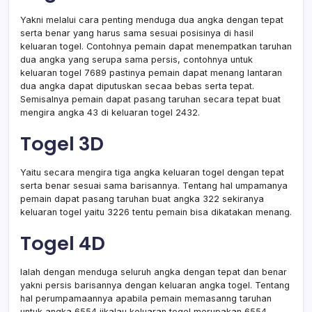
Yakni melalui cara penting menduga dua angka dengan tepat
serta benar yang harus sama sesuai posisinya di hasil
keluaran togel. Contohnya pemain dapat menempatkan taruhan
dua angka yang serupa sama persis, contohnya untuk
keluaran togel 7689 pastinya pemain dapat menang lantaran
dua angka dapat diputuskan secaa bebas serta tepat.
Semisalnya pemain dapat pasang taruhan secara tepat buat
mengira angka 43 di keluaran togel 2432.
Togel 3D
Yaitu secara mengira tiga angka keluaran togel dengan tepat
serta benar sesuai sama barisannya. Tentang hal umpamanya
pemain dapat pasang taruhan buat angka 322 sekiranya
keluaran togel yaitu 3226 tentu pemain bisa dikatakan menang.
Togel 4D
Ialah dengan menduga seluruh angka dengan tepat dan benar
yakni persis barisannya dengan keluaran angka togel. Tentang
hal perumpamaannya apabila pemain memasanng taruhan
untuk angka 6554 jikalau keluaran togel merupakan 6554