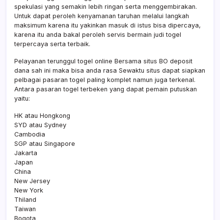
spekulasi yang semakin lebih ringan serta menggembirakan.
Untuk dapat peroleh kenyamanan taruhan melalui langkah
maksimum karena itu yakinkan masuk di istus bisa dipercaya,
karena itu anda bakal peroleh servis bermain judi togel
terpercaya serta terbaik.
Pelayanan terunggul togel online Bersama situs BO deposit
dana sah ini maka bisa anda rasa Sewaktu situs dapat siapkan
pelbagai pasaran togel paling komplet namun juga terkenal.
Antara pasaran togel terbeken yang dapat pemain putuskan
yaitu:
HK atau Hongkong
SYD atau Sydney
Cambodia
SGP atau Singapore
Jakarta
Japan
China
New Jersey
New York
Thiland
Taiwan
Bogota