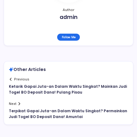
Author
admin
Follow Me
Other Articles
Previous
Ketarik Gapai Juta-an Dalam Waktu Singkat? Mainkan Judi
Togel BO Deposit Dana! Pulang Pisau
Next
Terpikat Gapai Juta-an Dalam Waktu Singkat? Permainkan
Judi Togel BO Deposit Dana! Amuntai