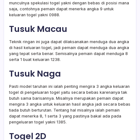
munculnya spekulasi togel yakni dengan bebas di posisi mana
saja, contohnya pemain dapat menerka angka 9 untuk
keluaran togel yakni 0988.
Tusuk Macau
Teknik ringan ini juga dapat dilaksanakan menduga dua angka
di hasil keluaran togel, jadi pemain dapat menduga dua angka
yang tepat serta benar. Semisalnya pemain dapat menduga 8
serta 1 buat keluaran 1238.
Tusuk Naga
Pasti model taruhan ini ialah penting mengira 3 angka keluaran
togel di pengeluaran togel yaitu secara bebas karenanya tak
butuh sama barisannya. Misalnya merupakan pemain dapat
mengira 3 angka untuk keluaran hasil angka jadi secara bebas
tiada butuh berturutan. Tentang hal misalnya ialah pemain
dapat menerka 8, 1 serta 3 yang pastinya bakal ada pada
pengeluaran togel yakni 1385.
Togel 2D