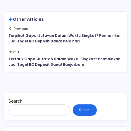
Other Articles
Previous
Terpikat Gapai Juta-an Dalam Waktu Singkat? Permainkan
Judi Togel BO Deposit Dana! Pelaihari
Next
Tertarik Gapai Juta-an Dalam Waktu Singkat? Permainkan
Judi Togel BO Deposit Dana! Banjarbaru
Search
Search