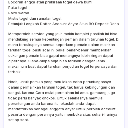
Bocoran angka atau prakiraan togel dewa bumi
Paito togel
Paito warna
Mistis togel dan ramalan togel.
Petunjuk Langkah Daftar Account Anyar Situs BO Deposit Dana
Memperoleh service yang jauh makin komplet pastilah ini bisa
mendukung semua kepentingan pemain dalam taruhan togel. Di
mana tercukupinya semua keperluan pemain dalam mainkan
taruhan togel pasti soal ini bakal benar-benar memberikan
dukungan pemain bisa gapai menangnya lebih ringan dapat
dipercaya. Siapa-siapa saja bisa taruhan dengan lebih
maksimum buat dapat taruhan perjudian togel terpercaya dan
terbaik.
Nach, untuk pemula yang mau lekas coba peruntungannya
dalam permainkan taruhan togel, tak harus kebingungan dan
sangsi, karena Cara mulai permainan ini amat gampang juga
tidak perlu banyak ongkos. Untuk selekasnya memulai
peruntungan anda karena itu lekaslah anda dapat
mendaftarkan sebagai anggota anyar untuk peroleh account
peserta dengan perannya yaitu membuka situs sehari-harinya
setiap saat.