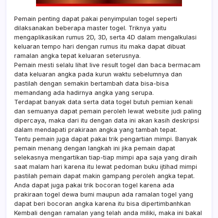
Pemain penting dapat pakai penyimpulan togel seperti
dilaksanakan beberapa master togel. Triknya yaitu
mengaplikasikan rumus 2D, 3D, serta 4D dalam mengalkulasi
keluaran tempo hari dengan rumus itu maka dapat dibuat
ramalan angka tepat keluaran seterusnya.
Pemain mesti selalu lihat live result togel dan baca bermacam
data keluaran angka pada kurun waktu sebelumnya dan
pastilah dengan semakin bertambah data bisa-bisa
memandang ada hadirnya angka yang serupa.
Terdapat banyak data serta data togel butuh pemian kenali
dan semuanya dapat pemain peroleh lewat website judi paling
dipercaya, maka dari itu dengan data ini akan kasih deskripsi
dalam mendapati prakiraan angka yang tambah tepat.
Tentu pemain juga dapat pakai trik pengartian mimpi. Banyak
pemain menang dengan langkah ini jika pemain dapat
selekasnya mengartikan tiap-tiap mimpi apa saja yang diraih
saat malam hari karena itu lewat pedoman buku ijtihad mimpi
pastilah pemain dapat makin gampang peroleh angka tepat.
Anda dapat juga pakai trik bocoran togel karena ada
prakiraan togel dewa bumi maupun ada ramalan togel yang
dapat beri bocoran angka karena itu bisa dipertimbanhkan
Kembali dengan ramalan yang telah anda miliki, maka ini bakal