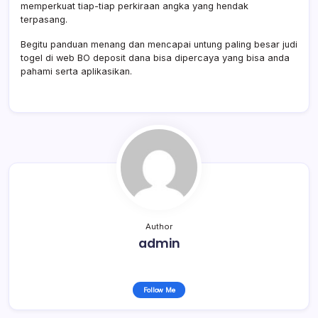
memperkuat tiap-tiap perkiraan angka yang hendak
terpasang.
Begitu panduan menang dan mencapai untung paling besar judi
togel di web BO deposit dana bisa dipercaya yang bisa anda
pahami serta aplikasikan.
Author
admin
Follow Me