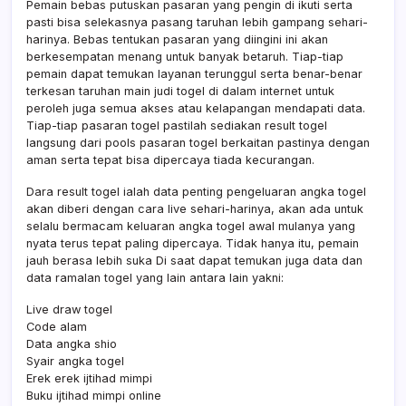
Pemain bebas putuskan pasaran yang pengin di ikuti serta
pasti bisa selekasnya pasang taruhan lebih gampang sehari-
harinya. Bebas tentukan pasaran yang diingini ini akan
berkesempatan menang untuk banyak betaruh. Tiap-tiap
pemain dapat temukan layanan terunggul serta benar-benar
terkesan taruhan main judi togel di dalam internet untuk
peroleh juga semua akses atau kelapangan mendapati data.
Tiap-tiap pasaran togel pastilah sediakan result togel
langsung dari pools pasaran togel berkaitan pastinya dengan
aman serta tepat bisa dipercaya tiada kecurangan.
Dara result togel ialah data penting pengeluaran angka togel
akan diberi dengan cara live sehari-harinya, akan ada untuk
selalu bermacam keluaran angka togel awal mulanya yang
nyata terus tepat paling dipercaya. Tidak hanya itu, pemain
jauh berasa lebih suka Di saat dapat temukan juga data dan
data ramalan togel yang lain antara lain yakni:
Live draw togel
Code alam
Data angka shio
Syair angka togel
Erek erek ijtihad mimpi
Buku ijtihad mimpi online