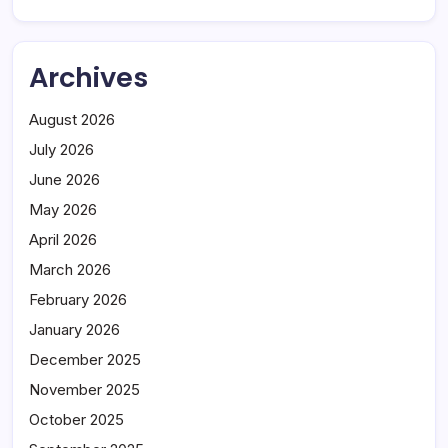
Archives
August 2026
July 2026
June 2026
May 2026
April 2026
March 2026
February 2026
January 2026
December 2025
November 2025
October 2025