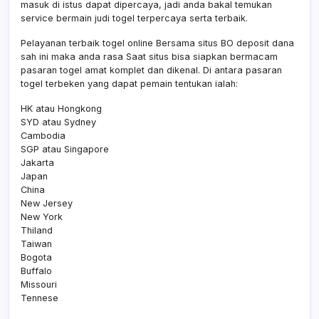
masuk di istus dapat dipercaya, jadi anda bakal temukan
service bermain judi togel terpercaya serta terbaik.
Pelayanan terbaik togel online Bersama situs BO deposit dana
sah ini maka anda rasa Saat situs bisa siapkan bermacam
pasaran togel amat komplet dan dikenal. Di antara pasaran
togel terbeken yang dapat pemain tentukan ialah:
HK atau Hongkong
SYD atau Sydney
Cambodia
SGP atau Singapore
Jakarta
Japan
China
New Jersey
New York
Thiland
Taiwan
Bogota
Buffalo
Missouri
Tennese