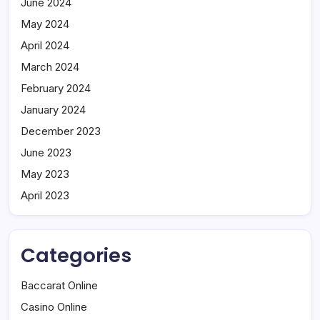
June 2024
May 2024
April 2024
March 2024
February 2024
January 2024
December 2023
June 2023
May 2023
April 2023
Categories
Baccarat Online
Casino Online