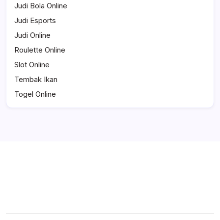
Judi Bola Online
Judi Esports
Judi Online
Roulette Online
Slot Online
Tembak Ikan
Togel Online