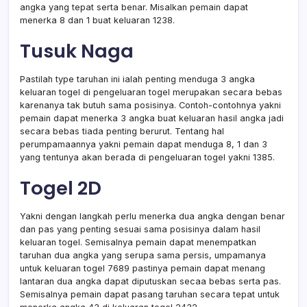
angka yang tepat serta benar. Misalkan pemain dapat
menerka 8 dan 1 buat keluaran 1238.
Tusuk Naga
Pastilah type taruhan ini ialah penting menduga 3 angka
keluaran togel di pengeluaran togel merupakan secara bebas
karenanya tak butuh sama posisinya. Contoh-contohnya yakni
pemain dapat menerka 3 angka buat keluaran hasil angka jadi
secara bebas tiada penting berurut. Tentang hal
perumpamaannya yakni pemain dapat menduga 8, 1 dan 3
yang tentunya akan berada di pengeluaran togel yakni 1385.
Togel 2D
Yakni dengan langkah perlu menerka dua angka dengan benar
dan pas yang penting sesuai sama posisinya dalam hasil
keluaran togel. Semisalnya pemain dapat menempatkan
taruhan dua angka yang serupa sama persis, umpamanya
untuk keluaran togel 7689 pastinya pemain dapat menang
lantaran dua angka dapat diputuskan secaa bebas serta pas.
Semisalnya pemain dapat pasang taruhan secara tepat untuk