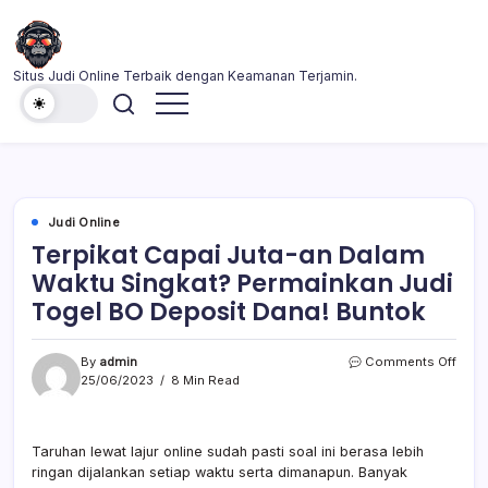
Skip
to
content
AlrassedOnline
Situs Judi Online Terbaik dengan Keamanan Terjamin.
Judi Online
Terpikat Capai Juta-an Dalam
Waktu Singkat? Permainkan Judi
Togel BO Deposit Dana! Buntok
on
By
admin
Comments Off
Terpi
25/06/2023
8 Min Read
Capa
Juta-
an
Taruhan lewat lajur online sudah pasti soal ini berasa lebih
Dala
ringan dijalankan setiap waktu serta dimanapun. Banyak
Wakt