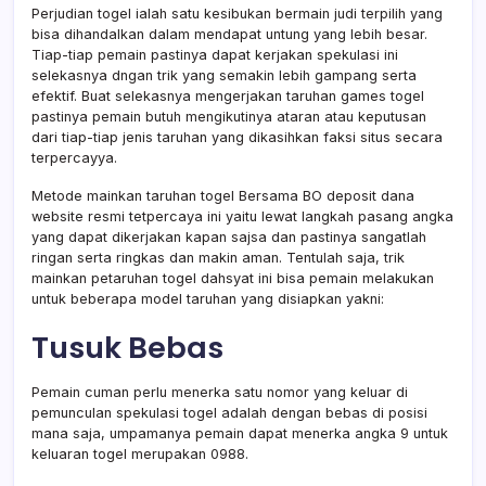
Perjudian togel ialah satu kesibukan bermain judi terpilih yang
bisa dihandalkan dalam mendapat untung yang lebih besar.
Tiap-tiap pemain pastinya dapat kerjakan spekulasi ini
selekasnya dngan trik yang semakin lebih gampang serta
efektif. Buat selekasnya mengerjakan taruhan games togel
pastinya pemain butuh mengikutinya ataran atau keputusan
dari tiap-tiap jenis taruhan yang dikasihkan faksi situs secara
terpercayya.
Metode mainkan taruhan togel Bersama BO deposit dana
website resmi tetpercaya ini yaitu lewat langkah pasang angka
yang dapat dikerjakan kapan sajsa dan pastinya sangatlah
ringan serta ringkas dan makin aman. Tentulah saja, trik
mainkan petaruhan togel dahsyat ini bisa pemain melakukan
untuk beberapa model taruhan yang disiapkan yakni:
Tusuk Bebas
Pemain cuman perlu menerka satu nomor yang keluar di
pemunculan spekulasi togel adalah dengan bebas di posisi
mana saja, umpamanya pemain dapat menerka angka 9 untuk
keluaran togel merupakan 0988.