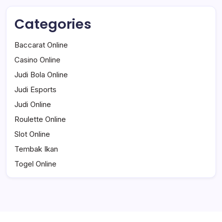
Categories
Baccarat Online
Casino Online
Judi Bola Online
Judi Esports
Judi Online
Roulette Online
Slot Online
Tembak Ikan
Togel Online