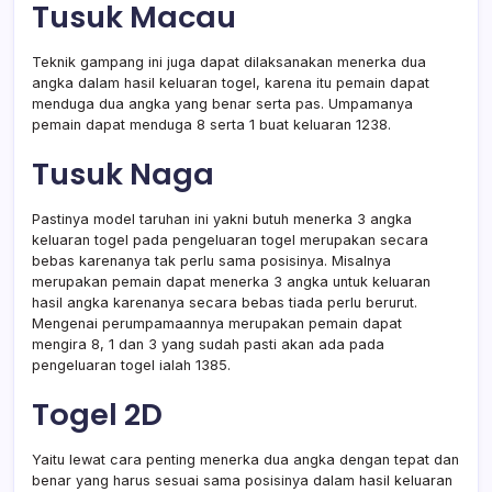
Tusuk Macau
Teknik gampang ini juga dapat dilaksanakan menerka dua
angka dalam hasil keluaran togel, karena itu pemain dapat
menduga dua angka yang benar serta pas. Umpamanya
pemain dapat menduga 8 serta 1 buat keluaran 1238.
Tusuk Naga
Pastinya model taruhan ini yakni butuh menerka 3 angka
keluaran togel pada pengeluaran togel merupakan secara
bebas karenanya tak perlu sama posisinya. Misalnya
merupakan pemain dapat menerka 3 angka untuk keluaran
hasil angka karenanya secara bebas tiada perlu berurut.
Mengenai perumpamaannya merupakan pemain dapat
mengira 8, 1 dan 3 yang sudah pasti akan ada pada
pengeluaran togel ialah 1385.
Togel 2D
Yaitu lewat cara penting menerka dua angka dengan tepat dan
benar yang harus sesuai sama posisinya dalam hasil keluaran