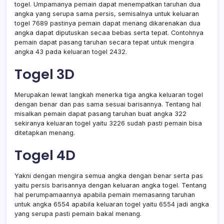
togel. Umpamanya pemain dapat menempatkan taruhan dua
angka yang serupa sama persis, semisalnya untuk keluaran
togel 7689 pastinya pemain dapat menang dikarenakan dua
angka dapat diputuskan secaa bebas serta tepat. Contohnya
pemain dapat pasang taruhan secara tepat untuk mengira
angka 43 pada keluaran togel 2432.
Togel 3D
Merupakan lewat langkah menerka tiga angka keluaran togel
dengan benar dan pas sama sesuai barisannya. Tentang hal
misalkan pemain dapat pasang taruhan buat angka 322
sekiranya keluaran togel yaitu 3226 sudah pasti pemain bisa
ditetapkan menang.
Togel 4D
Yakni dengan mengira semua angka dengan benar serta pas
yaitu persis barisannya dengan keluaran angka togel. Tentang
hal perumpamaannya apabila pemain memasanng taruhan
untuk angka 6554 apabila keluaran togel yaitu 6554 jadi angka
yang serupa pasti pemain bakal menang.