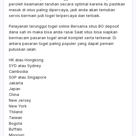
peroleh keamanan taruhan secara optimal karena itu pastikan
masuk di istus paling dipercaya, jadi anda akan temukan
servis bermain judi togel terpercaya dan terbaik.
Pelayanan terunggul togel online Bersama situs BO deposit
dana sah ini maka bisa anda rasai Saat situs bisa siapkan
bermacam pasaran togel amat komplet serta terkenal. Di
antara pasaran togel paling populer yang dapat pemain
putuskan ialah:
HK atau Hongkong
SYD atau Sydney
Cambodia
SGP atau Singapore
Jakarta
Japan
China
New Jersey
New York
Thiland
Taiwan
Bogota
Buffalo
Missouri