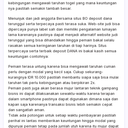
kebingungan mengawali taruhan togel yang mana keuntungan
nya pastilah semakin tambah besar.
Menunjuk dan jadi anggota Bersama situs BO deposit dana
terunggul serta terpecaya pasti terasa suka. Web-site judi bisa
dipercaya punya label sah dan memiliki pengalaman lumayan
lama karenanya pastinya dapat menjadi alternatif website judi
terunggul yang bisa dihandalkan hingga pemain bakal selalu
rasakan semua keringanan taruhan di tiap harinya. Situs
terpercaya serta terbaik deposit DANA ini bakal kasih semua
keuntungan contohnya:
Pemain terasa untung karena bisa mengawali taruhan cuman
perlu dengan modal yang kecil saja. Cukup sekurang-
kurangnya IDR 10.000 pastilah membantu siapa saja bisa mulai
taruhan tak perlu kebingungan atau berpikiran 2x.
Pemain pasti juga akan berasa mujur lantaran teknik gampang
bisnis ini dapat dilaksanakan sewaktu-waktu karena terapan
dalam smartphone pastinya dapat digunakan dimana saja dan
kapan saja karenanya transaksi bisnis lebih semakin cepat
dan sangatlah aman.
Tidak ada potongan untuk setiap waktu pembayaran pastilah
perihal ini lantas memberikan keuntungan hingga modal yang
dipunyai pemain tetap pada jumlah utuh karena itu mujur dapat