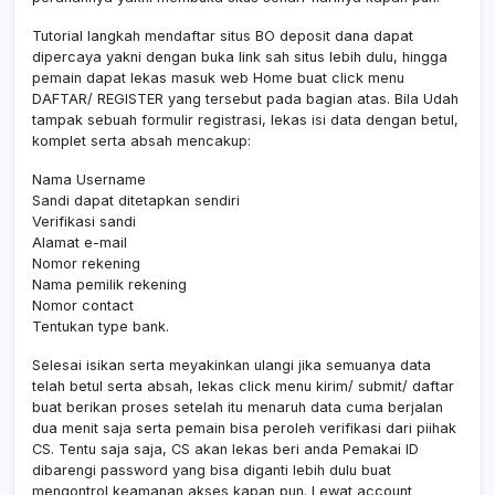
Tutorial langkah mendaftar situs BO deposit dana dapat
dipercaya yakni dengan buka link sah situs lebih dulu, hingga
pemain dapat lekas masuk web Home buat click menu
DAFTAR/ REGISTER yang tersebut pada bagian atas. Bila Udah
tampak sebuah formulir registrasi, lekas isi data dengan betul,
komplet serta absah mencakup:
Nama Username
Sandi dapat ditetapkan sendiri
Verifikasi sandi
Alamat e-mail
Nomor rekening
Nama pemilik rekening
Nomor contact
Tentukan type bank.
Selesai isikan serta meyakinkan ulangi jika semuanya data
telah betul serta absah, lekas click menu kirim/ submit/ daftar
buat berikan proses setelah itu menaruh data cuma berjalan
dua menit saja serta pemain bisa peroleh verifikasi dari piihak
CS. Tentu saja saja, CS akan lekas beri anda Pemakai ID
dibarengi password yang bisa diganti lebih dulu buat
mengontrol keamanan akses kapan pun. Lewat account