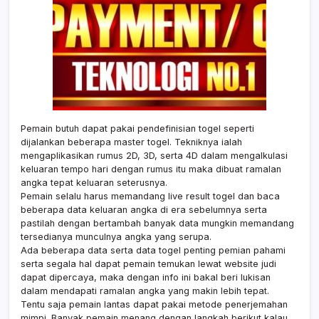
Pemain butuh dapat pakai pendefinisian togel seperti
dijalankan beberapa master togel. Tekniknya ialah
mengaplikasikan rumus 2D, 3D, serta 4D dalam mengalkulasi
keluaran tempo hari dengan rumus itu maka dibuat ramalan
angka tepat keluaran seterusnya.
Pemain selalu harus memandang live result togel dan baca
beberapa data keluaran angka di era sebelumnya serta
pastilah dengan bertambah banyak data mungkin memandang
tersedianya munculnya angka yang serupa.
Ada beberapa data serta data togel penting pemian pahami
serta segala hal dapat pemain temukan lewat website judi
dapat dipercaya, maka dengan info ini bakal beri lukisan
dalam mendapati ramalan angka yang makin lebih tepat.
Tentu saja pemain lantas dapat pakai metode penerjemahan
mimpi. Banyak pemain menang dengan langkah berikut kalau