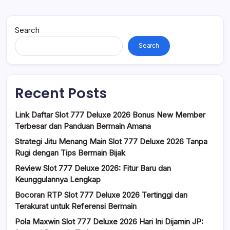
Search
Search
Recent Posts
Link Daftar Slot 777 Deluxe 2026 Bonus New Member
Terbesar dan Panduan Bermain Amana
Strategi Jitu Menang Main Slot 777 Deluxe 2026 Tanpa
Rugi dengan Tips Bermain Bijak
Review Slot 777 Deluxe 2026: Fitur Baru dan
Keunggulannya Lengkap
Bocoran RTP Slot 777 Deluxe 2026 Tertinggi dan
Terakurat untuk Referensi Bermain
Pola Maxwin Slot 777 Deluxe 2026 Hari Ini Dijamin JP: