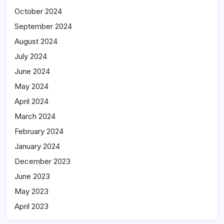
October 2024
September 2024
August 2024
July 2024
June 2024
May 2024
April 2024
March 2024
February 2024
January 2024
December 2023
June 2023
May 2023
April 2023