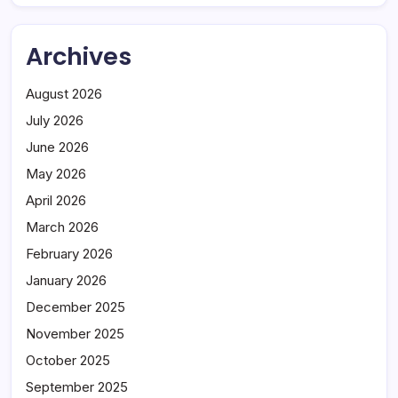
Archives
August 2026
July 2026
June 2026
May 2026
April 2026
March 2026
February 2026
January 2026
December 2025
November 2025
October 2025
September 2025