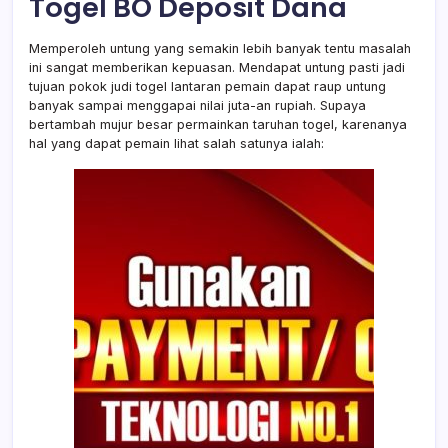
Togel BO Deposit Dana
Memperoleh untung yang semakin lebih banyak tentu masalah
ini sangat memberikan kepuasan. Mendapat untung pasti jadi
tujuan pokok judi togel lantaran pemain dapat raup untung
banyak sampai menggapai nilai juta-an rupiah. Supaya
bertambah mujur besar permainkan taruhan togel, karenanya
hal yang dapat pemain lihat salah satunya ialah: