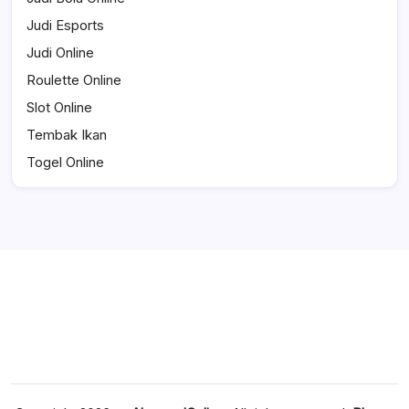
Judi Esports
Judi Online
Roulette Online
Slot Online
Tembak Ikan
Togel Online