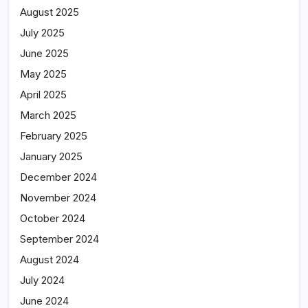
August 2025
July 2025
June 2025
May 2025
April 2025
March 2025
February 2025
January 2025
December 2024
November 2024
October 2024
September 2024
August 2024
July 2024
June 2024