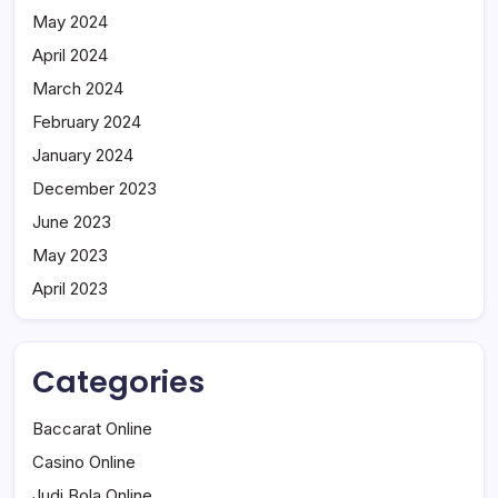
May 2024
April 2024
March 2024
February 2024
January 2024
December 2023
June 2023
May 2023
April 2023
Categories
Baccarat Online
Casino Online
Judi Bola Online