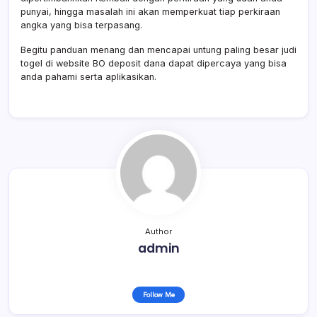
punyai, hingga masalah ini akan memperkuat tiap perkiraan
angka yang bisa terpasang.
Begitu panduan menang dan mencapai untung paling besar judi
togel di website BO deposit dana dapat dipercaya yang bisa
anda pahami serta aplikasikan.
Author
admin
Follow Me