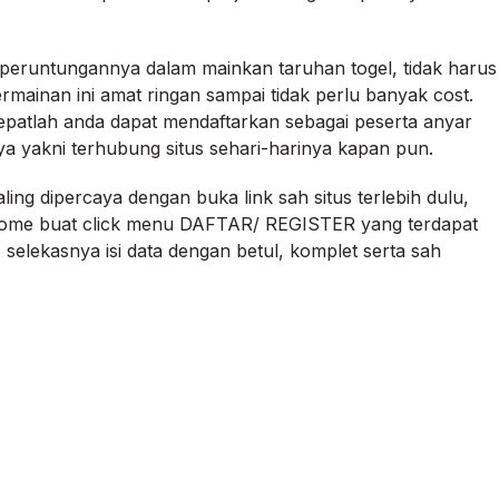
peruntungannya dalam mainkan taruhan togel, tidak harus
rmainan ini amat ringan sampai tidak perlu banyak cost.
epatlah anda dapat mendaftarkan sebagai peserta anyar
 yakni terhubung situs sehari-harinya kapan pun.
ling dipercaya dengan buka link sah situs terlebih dulu,
Home buat click menu DAFTAR/ REGISTER yang terdapat
r, selekasnya isi data dengan betul, komplet serta sah