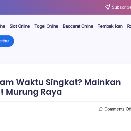
Subscribe
ine
Slot Online
Togel Online
Baccarat Online
Tembak Ikan
Ro
ribe
alam Waktu Singkat? Mainkan
a! Murung Raya
Comments Of