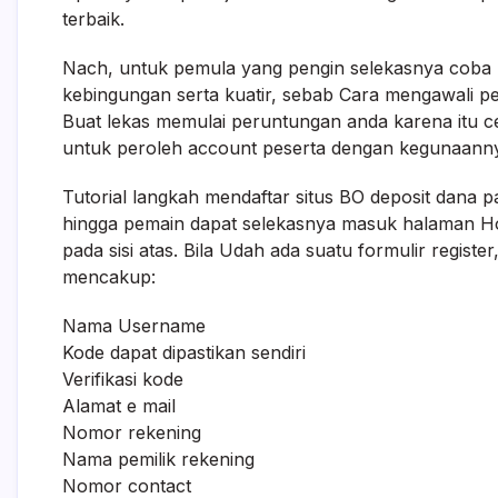
terbaik.
Nach, untuk pemula yang pengin selekasnya coba 
kebingungan serta kuatir, sebab Cara mengawali pe
Buat lekas memulai peruntungan anda karena itu c
untuk peroleh account peserta dengan kegunaannya
Tutorial langkah mendaftar situs BO deposit dana pa
hingga pemain dapat selekasnya masuk halaman 
pada sisi atas. Bila Udah ada suatu formulir registe
mencakup:
Nama Username
Kode dapat dipastikan sendiri
Verifikasi kode
Alamat e mail
Nomor rekening
Nama pemilik rekening
Nomor contact