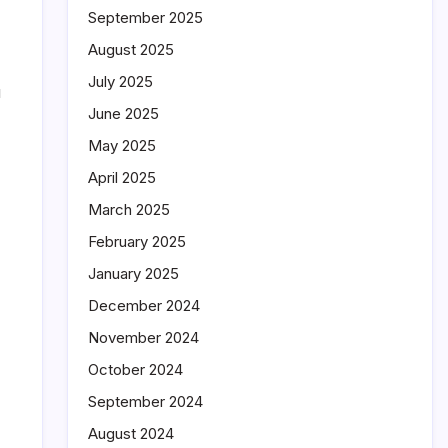
September 2025
August 2025
July 2025
u
June 2025
May 2025
April 2025
March 2025
February 2025
January 2025
December 2024
November 2024
October 2024
September 2024
August 2024