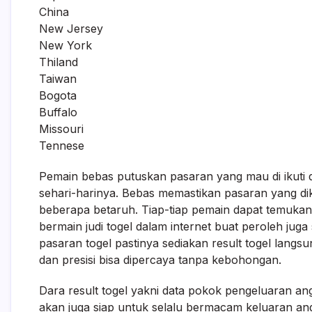
China
New Jersey
New York
Thiland
Taiwan
Bogota
Buffalo
Missouri
Tennese
Pemain bebas putuskan pasaran yang mau di ikuti d
sehari-harinya. Bebas memastikan pasaran yang di
beberapa betaruh. Tiap-tiap pemain dapat temukan
bermain judi togel dalam internet buat peroleh ju
pasaran togel pastinya sediakan result togel langs
dan presisi bisa dipercaya tanpa kebohongan.
Dara result togel yakni data pokok pengeluaran ang
akan juga siap untuk selalu bermacam keluaran ang