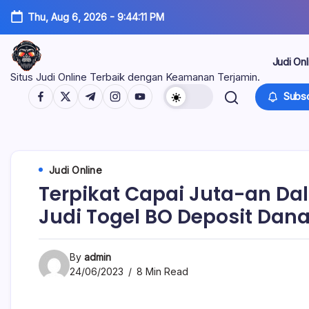
Skip
Thu, Aug 6, 2026
-
9:44:12 PM
to
content
Judi Onl
AlrassedOnline
Situs Judi Online Terbaik dengan Keamanan Terjamin.
https://www.facebook.com/
https://twitter.com/
https://t.me/
https://www.instagram.com/
https://youtube.com/
Subsc
Judi Online
Terpikat Capai Juta-an D
Judi Togel BO Deposit Dan
By
admin
24/06/2023
8 Min Read