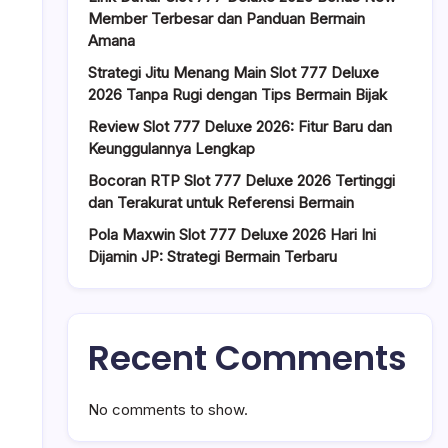
an
Member Terbesar dan Panduan Bermain
Dalam
Amana
Waktu
Singkat?
Strategi Jitu Menang Main Slot 777 Deluxe
Mainkan
2026 Tanpa Rugi dengan Tips Bermain Bijak
Judi
Review Slot 777 Deluxe 2026: Fitur Baru dan
Togel
Keunggulannya Lengkap
BO
Deposit
Bocoran RTP Slot 777 Deluxe 2026 Tertinggi
Dana!
dan Terakurat untuk Referensi Bermain
Murung
Pola Maxwin Slot 777 Deluxe 2026 Hari Ini
Raya
Dijamin JP: Strategi Bermain Terbaru
Recent Comments
No comments to show.