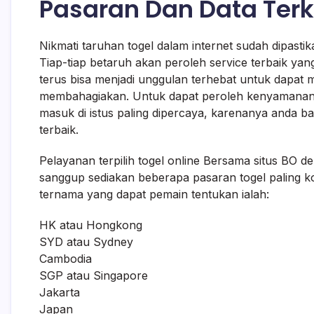
Pasaran Dan Data Ter
Nikmati taruhan togel dalam internet sudah dipast
Tiap-tiap betaruh akan peroleh service terbaik yang
terus bisa menjadi unggulan terhebat untuk dapat 
membahagiakan. Untuk dapat peroleh kenyamanan 
masuk di istus paling dipercaya, karenanya anda bak
terbaik.
Pelayanan terpilih togel online Bersama situs BO d
sanggup sediakan beberapa pasaran togel paling ko
ternama yang dapat pemain tentukan ialah:
HK atau Hongkong
SYD atau Sydney
Cambodia
SGP atau Singapore
Jakarta
Japan