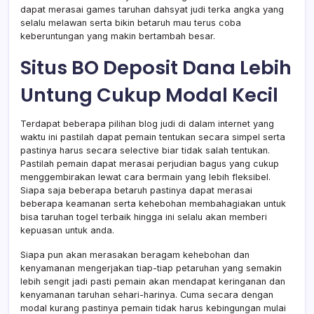
dapat merasai games taruhan dahsyat judi terka angka yang
selalu melawan serta bikin betaruh mau terus coba
keberuntungan yang makin bertambah besar.
Situs BO Deposit Dana Lebih
Untung Cukup Modal Kecil
Terdapat beberapa pilihan blog judi di dalam internet yang
waktu ini pastilah dapat pemain tentukan secara simpel serta
pastinya harus secara selective biar tidak salah tentukan.
Pastilah pemain dapat merasai perjudian bagus yang cukup
menggembirakan lewat cara bermain yang lebih fleksibel.
Siapa saja beberapa betaruh pastinya dapat merasai
beberapa keamanan serta kehebohan membahagiakan untuk
bisa taruhan togel terbaik hingga ini selalu akan memberi
kepuasan untuk anda.
Siapa pun akan merasakan beragam kehebohan dan
kenyamanan mengerjakan tiap-tiap petaruhan yang semakin
lebih sengit jadi pasti pemain akan mendapat keringanan dan
kenyamanan taruhan sehari-harinya. Cuma secara dengan
modal kurang pastinya pemain tidak harus kebingungan mulai