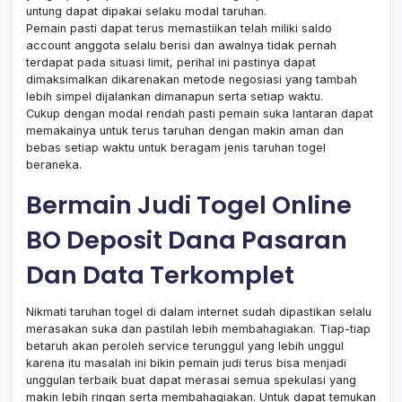
untung dapat dipakai selaku modal taruhan.
Pemain pasti dapat terus memastiikan telah miliki saldo
account anggota selalu berisi dan awalnya tidak pernah
terdapat pada situasi limit, perihal ini pastinya dapat
dimaksimalkan dikarenakan metode negosiasi yang tambah
lebih simpel dijalankan dimanapun serta setiap waktu.
Cukup dengan modal rendah pasti pemain suka lantaran dapat
memakainya untuk terus taruhan dengan makin aman dan
bebas setiap waktu untuk beragam jenis taruhan togel
beraneka.
Bermain Judi Togel Online
BO Deposit Dana Pasaran
Dan Data Terkomplet
Nikmati taruhan togel di dalam internet sudah dipastikan selalu
merasakan suka dan pastilah lebih membahagiakan. Tiap-tiap
betaruh akan peroleh service terunggul yang lebih unggul
karena itu masalah ini bikin pemain judi terus bisa menjadi
unggulan terbaik buat dapat merasai semua spekulasi yang
makin lebih ringan serta membahagiakan. Untuk dapat temukan