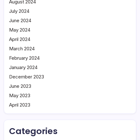
August 2024
July 2024
June 2024
May 2024
April 2024
March 2024
February 2024
January 2024
December 2023
June 2023
May 2023
April 2023
Categories