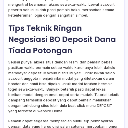
mengontrol keamanan akses sewaktu-waktu. Lewat account
peserta sah ini sudah pasti pemain bakal merasakan semua
ketenteraman login dengan sangatlah simpel.
Tips Teknik Ringan
Negosiasi BO Deposit Dana
Tiada Potongan
Seusai punyai akses situs dengan resmi dan pemain bebas
pastikan waktu bermain setiap waktu karenanya lebih dahulu
membayar deposit. Maksud bisnis ini yaitu untuk isikan saldo
account anggota menjadi nilai modal yang diletakkan dalam
bandar dan nanti bisa dipakai untuk modal taruhan bermain
togel sewaktu-waktu. Banyak betaruh pasti dapat lekas
berikan modal dengan amat cepat serta mudah. Tutorial teknik
gampang tarnsaksi deposit yang dapat pemain melakukan
dengan terhubung situs lebih dulu buat click menu DEPOSIT
yang tercatat di website Home.
Pemain dapat segeara memperoleh suatu slip pembayaran
dengan data yang harus diisi salah satunya merupakan nomor