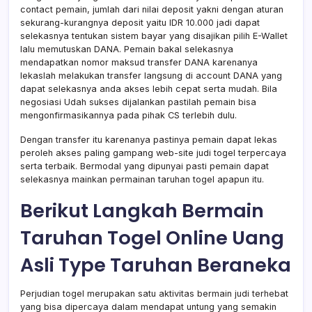
contact pemain, jumlah dari nilai deposit yakni dengan aturan
sekurang-kurangnya deposit yaitu IDR 10.000 jadi dapat
selekasnya tentukan sistem bayar yang disajikan pilih E-Wallet
lalu memutuskan DANA. Pemain bakal selekasnya
mendapatkan nomor maksud transfer DANA karenanya
lekaslah melakukan transfer langsung di account DANA yang
dapat selekasnya anda akses lebih cepat serta mudah. Bila
negosiasi Udah sukses dijalankan pastilah pemain bisa
mengonfirmasikannya pada pihak CS terlebih dulu.
Dengan transfer itu karenanya pastinya pemain dapat lekas
peroleh akses paling gampang web-site judi togel terpercaya
serta terbaik. Bermodal yang dipunyai pasti pemain dapat
selekasnya mainkan permainan taruhan togel apapun itu.
Berikut Langkah Bermain
Taruhan Togel Online Uang
Asli Type Taruhan Beraneka
Perjudian togel merupakan satu aktivitas bermain judi terhebat
yang bisa dipercaya dalam mendapat untung yang semakin