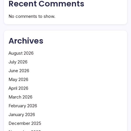
Recent Comments
No comments to show.
Archives
August 2026
July 2026
June 2026
May 2026
April 2026
March 2026
February 2026
January 2026
December 2025