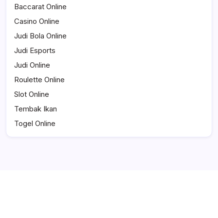
Baccarat Online
Casino Online
Judi Bola Online
Judi Esports
Judi Online
Roulette Online
Slot Online
Tembak Ikan
Togel Online