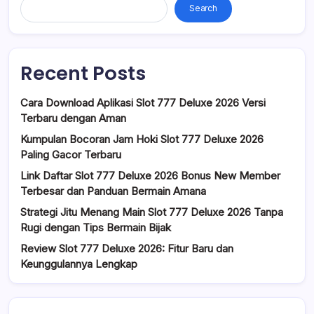
Search
Recent Posts
Cara Download Aplikasi Slot 777 Deluxe 2026 Versi
Terbaru dengan Aman
Kumpulan Bocoran Jam Hoki Slot 777 Deluxe 2026
Paling Gacor Terbaru
Link Daftar Slot 777 Deluxe 2026 Bonus New Member
Terbesar dan Panduan Bermain Amana
Strategi Jitu Menang Main Slot 777 Deluxe 2026 Tanpa
Rugi dengan Tips Bermain Bijak
Review Slot 777 Deluxe 2026: Fitur Baru dan
Keunggulannya Lengkap