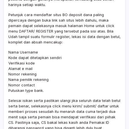
harinya setiap waktu.
Petunjuk cara mendaftar situs BO deposit dana paling
dipercaya dengan buka link sah situs lebih dahulu, maka
pemain dapat selekasnya masuk halaman Home untuk click
menu DAFTAR/ REGISTER yang tersebut pada sisi atas. Bila
Udah tampil suatu formulir register, lekas isi data dengan betul,
komplet dan absah mencakup:
Nama Username
Kode dapat ditetapkan sendiri
Verifikasi kode
Alamat e mail
Nomor rekening
Nama pemilik rekening
Nomor contact
Putuskan type bank.
Selesai isikan serta pastikan ulangi jika seluruh data telah betul
serta benar, selekasnya click menu kirim/ submit/ daftar untuk
memberi proses sesudah itu menaruh data cuma terjadi dua
menit saja serta pemain bisa mendapat verifikasi dari piihak
CS. Pastinya saja, CS bakal lekas kasih anda Pemakai ID
dibarengi password yang bisa diganti lebih dulu buat