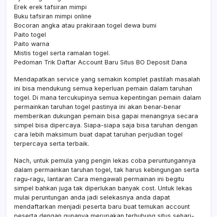
Erek erek tafsiran mimpi
Buku tafsiran mimpi online
Bocoran angka atau prakiraan togel dewa bumi
Paito togel
Paito warna
Mistis togel serta ramalan togel.
Pedoman Trik Daftar Account Baru Situs BO Deposit Dana
Mendapatkan service yang semakin komplet pastilah masalah
ini bisa mendukung semua keperluan pemain dalam taruhan
togel. Di mana tercukupinya semua kepentingan pemain dalam
permainkan taruhan togel pastinya ini akan benar-benar
memberikan dukungan pemain bisa gapai menangnya secara
simpel bisa dipercaya. Siapa-siapa saja bisa taruhan dengan
cara lebih maksimum buat dapat taruhan perjudian togel
terpercaya serta terbaik.
Nach, untuk pemula yang pengin lekas coba peruntungannya
dalam permainkan taruhan togel, tak harus kebingungan serta
ragu-ragu, lantaran Cara mengawali permainan ini begitu
simpel bahkan juga tak diperlukan banyak cost. Untuk lekas
mulai peruntungan anda jadi selekasnya anda dapat
mendaftarkan menjadi peserta baru buat temukan account
peserta dengan gunanya merupakan terhubung situs sehari-