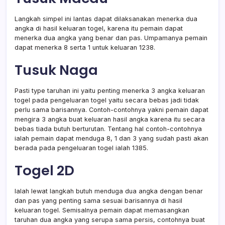
Langkah simpel ini lantas dapat dilaksanakan menerka dua
angka di hasil keluaran togel, karena itu pemain dapat
menerka dua angka yang benar dan pas. Umpamanya pemain
dapat menerka 8 serta 1 untuk keluaran 1238.
Tusuk Naga
Pasti type taruhan ini yaitu penting menerka 3 angka keluaran
togel pada pengeluaran togel yaitu secara bebas jadi tidak
perlu sama barisannya. Contoh-contohnya yakni pemain dapat
mengira 3 angka buat keluaran hasil angka karena itu secara
bebas tiada butuh berturutan. Tentang hal contoh-contohnya
ialah pemain dapat menduga 8, 1 dan 3 yang sudah pasti akan
berada pada pengeluaran togel ialah 1385.
Togel 2D
Ialah lewat langkah butuh menduga dua angka dengan benar
dan pas yang penting sama sesuai barisannya di hasil
keluaran togel. Semisalnya pemain dapat memasangkan
taruhan dua angka yang serupa sama persis, contohnya buat