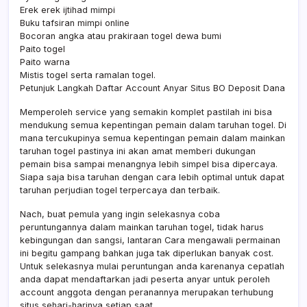
Erek erek ijtihad mimpi
Buku tafsiran mimpi online
Bocoran angka atau prakiraan togel dewa bumi
Paito togel
Paito warna
Mistis togel serta ramalan togel.
Petunjuk Langkah Daftar Account Anyar Situs BO Deposit Dana
Memperoleh service yang semakin komplet pastilah ini bisa
mendukung semua kepentingan pemain dalam taruhan togel. Di
mana tercukupinya semua kepentingan pemain dalam mainkan
taruhan togel pastinya ini akan amat memberi dukungan
pemain bisa sampai menangnya lebih simpel bisa dipercaya.
Siapa saja bisa taruhan dengan cara lebih optimal untuk dapat
taruhan perjudian togel terpercaya dan terbaik.
Nach, buat pemula yang ingin selekasnya coba
peruntungannya dalam mainkan taruhan togel, tidak harus
kebingungan dan sangsi, lantaran Cara mengawali permainan
ini begitu gampang bahkan juga tak diperlukan banyak cost.
Untuk selekasnya mulai peruntungan anda karenanya cepatlah
anda dapat mendaftarkan jadi peserta anyar untuk peroleh
account anggota dengan peranannya merupakan terhubung
situs sehari-harinya setiap saat.