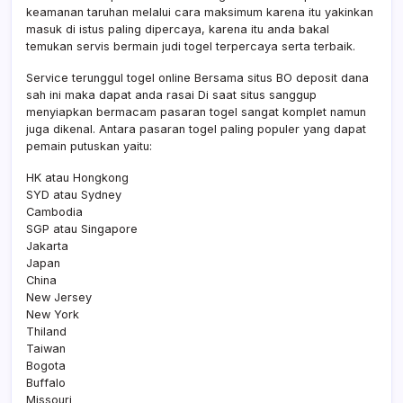
keamanan taruhan melalui cara maksimum karena itu yakinkan
masuk di istus paling dipercaya, karena itu anda bakal
temukan servis bermain judi togel terpercaya serta terbaik.
Service terunggul togel online Bersama situs BO deposit dana
sah ini maka dapat anda rasai Di saat situs sanggup
menyiapkan bermacam pasaran togel sangat komplet namun
juga dikenal. Antara pasaran togel paling populer yang dapat
pemain putuskan yaitu:
HK atau Hongkong
SYD atau Sydney
Cambodia
SGP atau Singapore
Jakarta
Japan
China
New Jersey
New York
Thiland
Taiwan
Bogota
Buffalo
Missouri