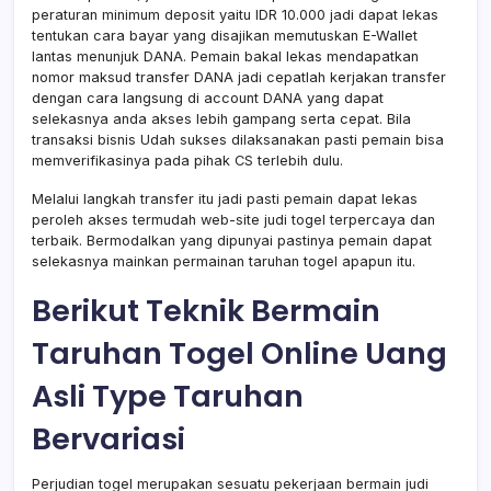
peraturan minimum deposit yaitu IDR 10.000 jadi dapat lekas
tentukan cara bayar yang disajikan memutuskan E-Wallet
lantas menunjuk DANA. Pemain bakal lekas mendapatkan
nomor maksud transfer DANA jadi cepatlah kerjakan transfer
dengan cara langsung di account DANA yang dapat
selekasnya anda akses lebih gampang serta cepat. Bila
transaksi bisnis Udah sukses dilaksanakan pasti pemain bisa
memverifikasinya pada pihak CS terlebih dulu.
Melalui langkah transfer itu jadi pasti pemain dapat lekas
peroleh akses termudah web-site judi togel terpercaya dan
terbaik. Bermodalkan yang dipunyai pastinya pemain dapat
selekasnya mainkan permainan taruhan togel apapun itu.
Berikut Teknik Bermain
Taruhan Togel Online Uang
Asli Type Taruhan
Bervariasi
Perjudian togel merupakan sesuatu pekerjaan bermain judi