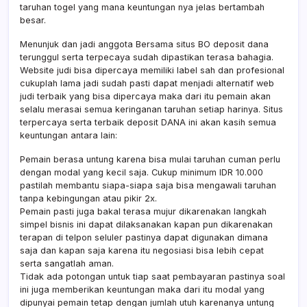
taruhan togel yang mana keuntungan nya jelas bertambah
besar.
Menunjuk dan jadi anggota Bersama situs BO deposit dana
terunggul serta terpecaya sudah dipastikan terasa bahagia.
Website judi bisa dipercaya memiliki label sah dan profesional
cukuplah lama jadi sudah pasti dapat menjadi alternatif web
judi terbaik yang bisa dipercaya maka dari itu pemain akan
selalu merasai semua keringanan taruhan setiap harinya. Situs
terpercaya serta terbaik deposit DANA ini akan kasih semua
keuntungan antara lain:
Pemain berasa untung karena bisa mulai taruhan cuman perlu
dengan modal yang kecil saja. Cukup minimum IDR 10.000
pastilah membantu siapa-siapa saja bisa mengawali taruhan
tanpa kebingungan atau pikir 2x.
Pemain pasti juga bakal terasa mujur dikarenakan langkah
simpel bisnis ini dapat dilaksanakan kapan pun dikarenakan
terapan di telpon seluler pastinya dapat digunakan dimana
saja dan kapan saja karena itu negosiasi bisa lebih cepat
serta sangatlah aman.
Tidak ada potongan untuk tiap saat pembayaran pastinya soal
ini juga memberikan keuntungan maka dari itu modal yang
dipunyai pemain tetap dengan jumlah utuh karenanya untung