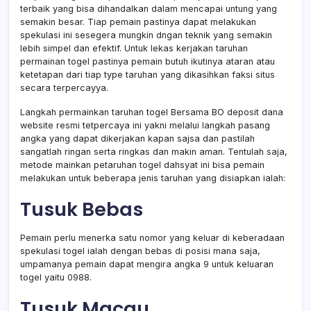
terbaik yang bisa dihandalkan dalam mencapai untung yang
semakin besar. Tiap pemain pastinya dapat melakukan
spekulasi ini sesegera mungkin dngan teknik yang semakin
lebih simpel dan efektif. Untuk lekas kerjakan taruhan
permainan togel pastinya pemain butuh ikutinya ataran atau
ketetapan dari tiap type taruhan yang dikasihkan faksi situs
secara terpercayya.
Langkah permainkan taruhan togel Bersama BO deposit dana
website resmi tetpercaya ini yakni melalui langkah pasang
angka yang dapat dikerjakan kapan sajsa dan pastilah
sangatlah ringan serta ringkas dan makin aman. Tentulah saja,
metode mainkan petaruhan togel dahsyat ini bisa pemain
melakukan untuk beberapa jenis taruhan yang disiapkan ialah:
Tusuk Bebas
Pemain perlu menerka satu nomor yang keluar di keberadaan
spekulasi togel ialah dengan bebas di posisi mana saja,
umpamanya pemain dapat mengira angka 9 untuk keluaran
togel yaitu 0988.
Tusuk Macau