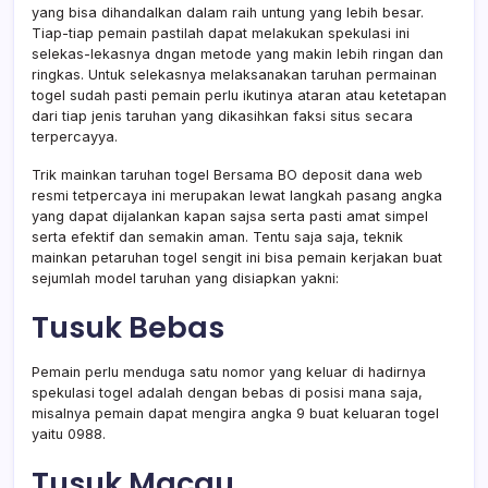
yang bisa dihandalkan dalam raih untung yang lebih besar.
Tiap-tiap pemain pastilah dapat melakukan spekulasi ini
selekas-lekasnya dngan metode yang makin lebih ringan dan
ringkas. Untuk selekasnya melaksanakan taruhan permainan
togel sudah pasti pemain perlu ikutinya ataran atau ketetapan
dari tiap jenis taruhan yang dikasihkan faksi situs secara
terpercayya.
Trik mainkan taruhan togel Bersama BO deposit dana web
resmi tetpercaya ini merupakan lewat langkah pasang angka
yang dapat dijalankan kapan sajsa serta pasti amat simpel
serta efektif dan semakin aman. Tentu saja saja, teknik
mainkan petaruhan togel sengit ini bisa pemain kerjakan buat
sejumlah model taruhan yang disiapkan yakni:
Tusuk Bebas
Pemain perlu menduga satu nomor yang keluar di hadirnya
spekulasi togel adalah dengan bebas di posisi mana saja,
misalnya pemain dapat mengira angka 9 buat keluaran togel
yaitu 0988.
Tusuk Macau