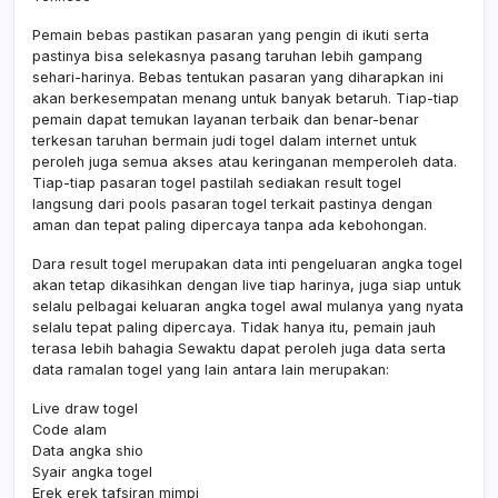
Pemain bebas pastikan pasaran yang pengin di ikuti serta
pastinya bisa selekasnya pasang taruhan lebih gampang
sehari-harinya. Bebas tentukan pasaran yang diharapkan ini
akan berkesempatan menang untuk banyak betaruh. Tiap-tiap
pemain dapat temukan layanan terbaik dan benar-benar
terkesan taruhan bermain judi togel dalam internet untuk
peroleh juga semua akses atau keringanan memperoleh data.
Tiap-tiap pasaran togel pastilah sediakan result togel
langsung dari pools pasaran togel terkait pastinya dengan
aman dan tepat paling dipercaya tanpa ada kebohongan.
Dara result togel merupakan data inti pengeluaran angka togel
akan tetap dikasihkan dengan live tiap harinya, juga siap untuk
selalu pelbagai keluaran angka togel awal mulanya yang nyata
selalu tepat paling dipercaya. Tidak hanya itu, pemain jauh
terasa lebih bahagia Sewaktu dapat peroleh juga data serta
data ramalan togel yang lain antara lain merupakan:
Live draw togel
Code alam
Data angka shio
Syair angka togel
Erek erek tafsiran mimpi