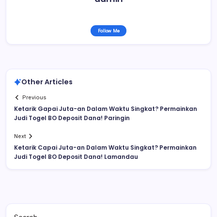
Follow Me
Other Articles
Previous
Ketarik Gapai Juta-an Dalam Waktu Singkat? Permainkan
Judi Togel BO Deposit Dana! Paringin
Next
Ketarik Capai Juta-an Dalam Waktu Singkat? Permainkan
Judi Togel BO Deposit Dana! Lamandau