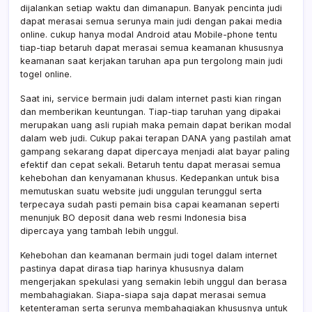
dijalankan setiap waktu dan dimanapun. Banyak pencinta judi
Wakt
Singk
dapat merasai semua serunya main judi dengan pakai media
Main
online. cukup hanya modal Android atau Mobile-phone tentu
Judi
tiap-tiap betaruh dapat merasai semua keamanan khususnya
Toge
keamanan saat kerjakan taruhan apa pun tergolong main judi
BO
togel online.
Depo
Dana
Saat ini, service bermain judi dalam internet pasti kian ringan
Hulu
dan memberikan keuntungan. Tiap-tiap taruhan yang dipakai
Sung
merupakan uang asli rupiah maka pemain dapat berikan modal
Utara
dalam web judi. Cukup pakai terapan DANA yang pastilah amat
gampang sekarang dapat dipercaya menjadi alat bayar paling
efektif dan cepat sekali. Betaruh tentu dapat merasai semua
kehebohan dan kenyamanan khusus. Kedepankan untuk bisa
memutuskan suatu website judi unggulan terunggul serta
terpecaya sudah pasti pemain bisa capai keamanan seperti
menunjuk BO deposit dana web resmi Indonesia bisa
dipercaya yang tambah lebih unggul.
Kehebohan dan keamanan bermain judi togel dalam internet
pastinya dapat dirasa tiap harinya khususnya dalam
mengerjakan spekulasi yang semakin lebih unggul dan berasa
membahagiakan. Siapa-siapa saja dapat merasai semua
ketenteraman serta serunya membahagiakan khususnya untuk