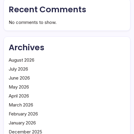
Recent Comments
No comments to show.
Archives
August 2026
July 2026
June 2026
May 2026
April 2026
March 2026
February 2026
January 2026
December 2025