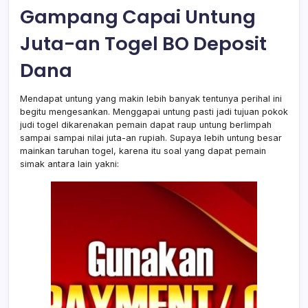
Gampang Capai Untung
Juta-an Togel BO Deposit
Dana
Mendapat untung yang makin lebih banyak tentunya perihal ini
begitu mengesankan. Menggapai untung pasti jadi tujuan pokok
judi togel dikarenakan pemain dapat raup untung berlimpah
sampai sampai nilai juta-an rupiah. Supaya lebih untung besar
mainkan taruhan togel, karena itu soal yang dapat pemain
simak antara lain yakni: