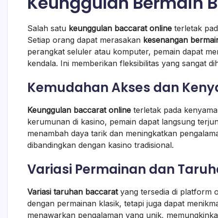
Keunggulan Bermain B
Salah satu
keunggulan baccarat online
terletak pa
Setiap orang dapat merasakan
kesenangan bermain
perangkat seluler atau komputer, pemain dapat me
kendala. Ini memberikan fleksibilitas yang sangat d
Kemudahan Akses dan Ken
Keunggulan baccarat online
terletak pada kenyama
kerumunan di kasino, pemain dapat langsung terjun
menambah daya tarik dan meningkatkan pengalaman
dibandingkan dengan kasino tradisional.
Variasi Permainan dan Taru
Variasi taruhan baccarat
yang tersedia di platform o
dengan permainan klasik, tetapi juga dapat menikmat
menawarkan pengalaman yang unik, memungkinkan 