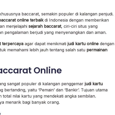
 khususnya baccarat, semakin populer di kalangan penjudi.
baccarat online terbaik
di Indonesia dengan memberikan
an menjelajahi
sejarah baccarat
, ciri-ciri situs yang
kan pengalaman berjudi yang menyenangkan dan aman.
t terpercaya
agar dapat menikmati
judi kartu online
dengan
ntuk memahami lebih jauh tentang salah satu
permainan
ccarat Online
ang sangat populer di kalangan penggemar
judi kartu
g bertanding, yaitu ‘Pemain’ dan ‘Bankir’. Tujuan utama
total nilai kartu yang mendekati angka sembilan.
a menarik bagi banyak orang.
?