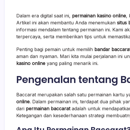
Dalam era digital saat ini,
permainan kasino online
,
Artikel ini akan membantu Anda menemukan
situs 
informasi mendalam tentang permainan ini. Kami ak
terpercaya, serta memberikan tips untuk memasti
Penting bagi pemain untuk memilih
bandar baccara
aman dan nyaman. Mari kita mulai perjalanan ini u
kasino online
yang paling menarik ini.
Pengenalan tentang Ba
Baccarat merupakan salah satu permainan kartu y
online
. Dalam permainan ini, terdapat dua pihak yan
dari
permainan baccarat
adalah untuk mendapatkan 
Ketegangan dan kesederhanaan strategi membuatny
Apa Itu Permainan Baccarat