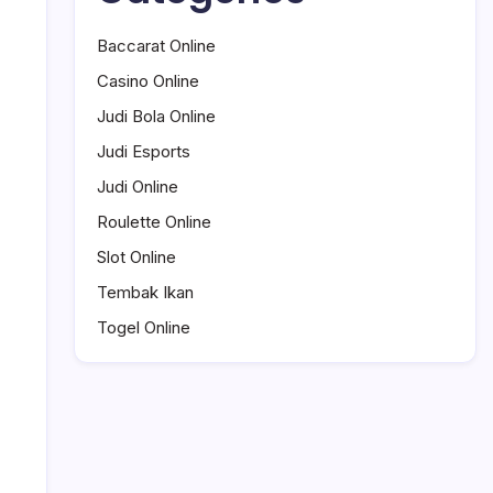
Baccarat Online
Casino Online
Judi Bola Online
Judi Esports
Judi Online
Roulette Online
Slot Online
Tembak Ikan
Togel Online