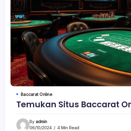
Baccarat Online
Temukan Situs Baccarat Onl
By
admin
06/10/2024
4 Min Read