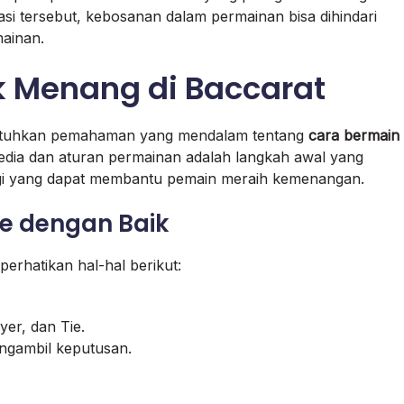
asi tersebut, kebosanan dalam permainan bisa dihindari
mainan.
uk Menang di Baccarat
utuhkan pemahaman yang mendalam tentang
cara bermain
edia dan aturan permainan adalah langkah awal yang
ategi yang dapat membantu pemain meraih kemenangan.
e dengan Baik
erhatikan hal-hal berikut:
yer, dan Tie.
gambil keputusan.