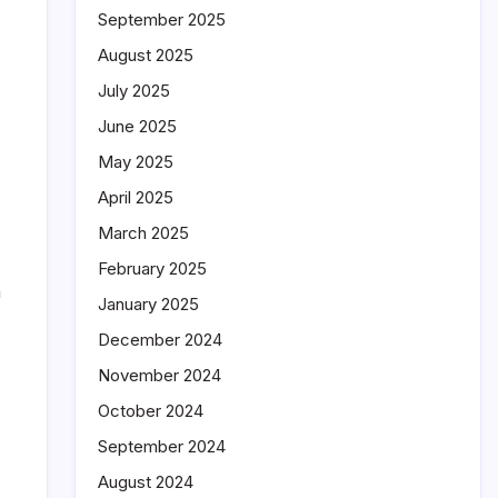
September 2025
August 2025
July 2025
June 2025
May 2025
April 2025
March 2025
February 2025
a
January 2025
December 2024
November 2024
October 2024
September 2024
August 2024