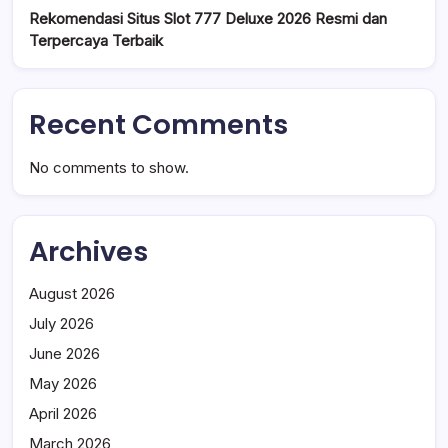
Rekomendasi Situs Slot 777 Deluxe 2026 Resmi dan
Terpercaya Terbaik
Recent Comments
No comments to show.
Archives
August 2026
July 2026
June 2026
May 2026
April 2026
March 2026