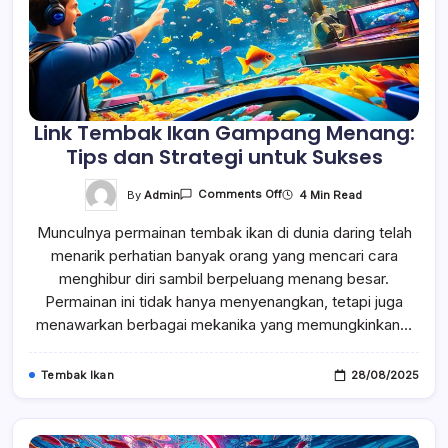
Link Tembak Ikan Gampang Menang:
Tips dan Strategi untuk Sukses
On
By
Admin
4 Min Read
Comments Off
Link
Tembak
Munculnya permainan tembak ikan di dunia daring telah
Ikan
Gampang
menarik perhatian banyak orang yang mencari cara
Menang:
Tips
menghibur diri sambil berpeluang menang besar.
Dan
Strategi
Permainan ini tidak hanya menyenangkan, tetapi juga
Untuk
menawarkan berbagai mekanika yang memungkinkan…
Sukses
Tembak Ikan
28/08/2025