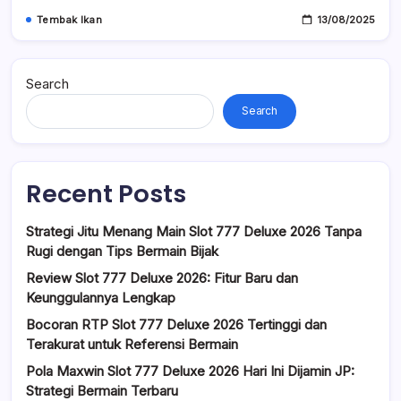
Tembak Ikan
13/08/2025
Search
Search
Recent Posts
Strategi Jitu Menang Main Slot 777 Deluxe 2026 Tanpa
Rugi dengan Tips Bermain Bijak
Review Slot 777 Deluxe 2026: Fitur Baru dan
Keunggulannya Lengkap
Bocoran RTP Slot 777 Deluxe 2026 Tertinggi dan
Terakurat untuk Referensi Bermain
Pola Maxwin Slot 777 Deluxe 2026 Hari Ini Dijamin JP:
Strategi Bermain Terbaru