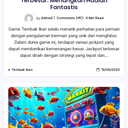
Terbesar: Menangkan Hadiah
Fantastis
On
By
Admin
4 Min Read
Comments Off
Game
Tembak
Game Tembak Ikan selalu menarik perhatian para pemain
Ikan
Jackpot
dengan pengalaman bermain yang unik dan menghibur.
Terbesar:
Menangkan
Dalam dunia game ini, terdapat variasi jackpot yang
Hadiah
Fantastis
dapat memberikan kemenangan besar. Jackpot terbesar
dapat diraih dengan strategi yang tepat dan…
Tembak Ikan
15/08/2025