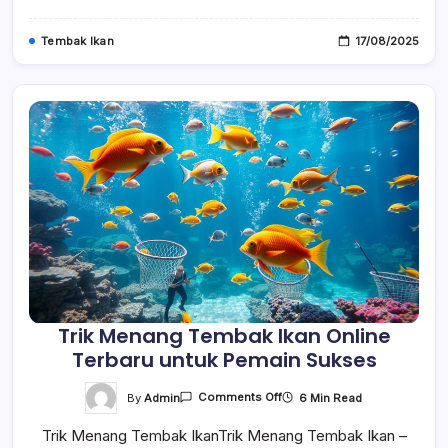
Pemain
Baru
Tembak Ikan
17/08/2025
Trik Menang Tembak Ikan Online
Terbaru untuk Pemain Sukses
On
By
Admin
6 Min Read
Comments Off
Trik
Menang
Trik Menang Tembak IkanTrik Menang Tembak Ikan –
Tembak