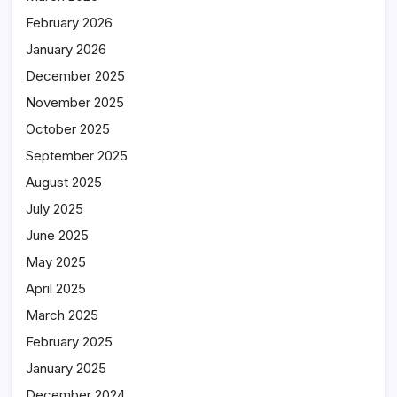
February 2026
January 2026
December 2025
November 2025
October 2025
September 2025
August 2025
July 2025
June 2025
May 2025
April 2025
March 2025
February 2025
January 2025
December 2024