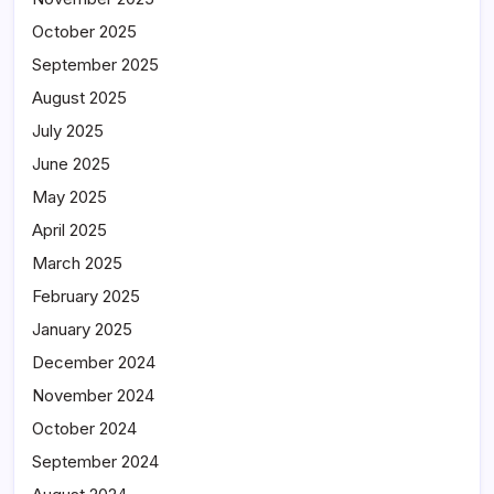
October 2025
September 2025
August 2025
July 2025
June 2025
May 2025
April 2025
March 2025
February 2025
January 2025
December 2024
November 2024
October 2024
September 2024