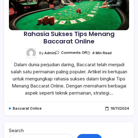
Rahasia Sukses Tips Menang
Baccarat Online
On
By
Admin
4 Min Read
Comments Off
Rahasia
Sukses
Dalam dunia perjudian daring, Baccarat telah menjadi
Tips
Menang
salah satu permainan paling populer. Artikel ini bertujuan
Baccarat
Online
untuk mengungkap rahasia sukses dalam bingkai Tips
Menang Baccarat Online. Dengan memahami berbagai
aspek seperti teknik permainan, strategi…
Baccarat Online
19/11/2024
Search