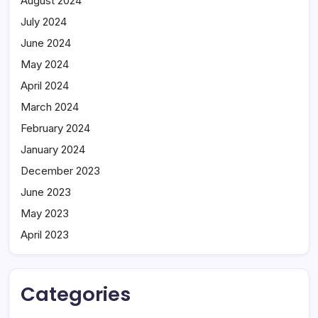
August 2024
July 2024
June 2024
May 2024
April 2024
March 2024
February 2024
January 2024
December 2023
June 2023
May 2023
April 2023
Categories